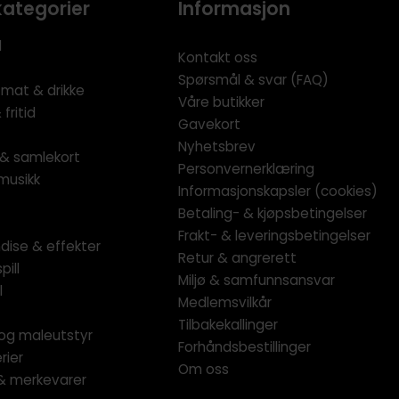
kategorier
Informasjon
l
Kontakt oss
Spørsmål & svar (FAQ)
 mat & drikke
Våre butikker
fritid
Gavekort
Nyhetsbrev
l & samlekort
Personvernerklæring
musikk
Informasjonskapsler (cookies)
Betaling- & kjøpsbetingelser
Frakt- & leveringsbetingelser
dise & effekter
Retur & angrerett
pill
Miljø & samfunnsansvar
l
Medlemsvilkår
Tilbakekallinger
og maleutstyr
Forhåndsbestillinger
rier
Om oss
 & merkevarer