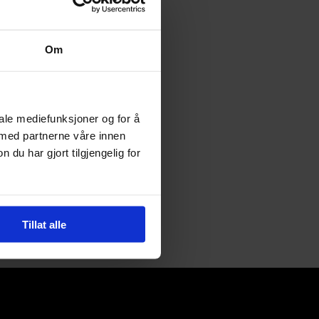
Om
oi
iale mediefunksjoner og for å
 med partnerne våre innen
u har gjort tilgjengelig for
Tillat alle