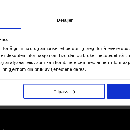
Detaljer
ey
,
Mary Choi
Cullen Bunn
,
James Asmus
,
Mary Ch
Deadpool: All In The Family
kies
Deadpool
 for å gi innhold og annonser et personlig preg, for å levere sos
Paperback · Engelsk
deler dessuten informasjon om hvordan du bruker nettstedet vårt,
og analysearbeid, som kan kombinere den med annen informasjon d
 inn gjennom din bruk av tjenestene deres.
1
Tilpass