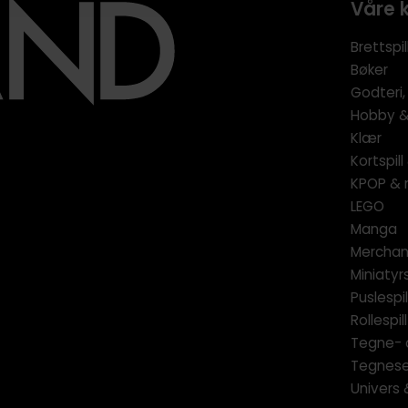
Våre 
Brettspil
Bøker
Godteri,
Hobby & 
Klær
Kortspil
KPOP & 
LEGO
Manga
Merchan
Miniatyrs
Puslespil
Rollespill
Tegne- 
Tegnese
Univers