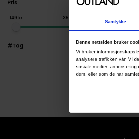
Pris
149
kr
35
999
kr
Samtykke
Jeff Parker
,
Ken Lashl
Women Of Marvel
Denne nettsiden bruker coo
#Tag
Women of Marvel
Vi bruker informasjonskapsler
Paperback · Engelsk
analysere trafikken vår. Vi 
sosiale medier, annonsering 
dem, eller som de har samlet