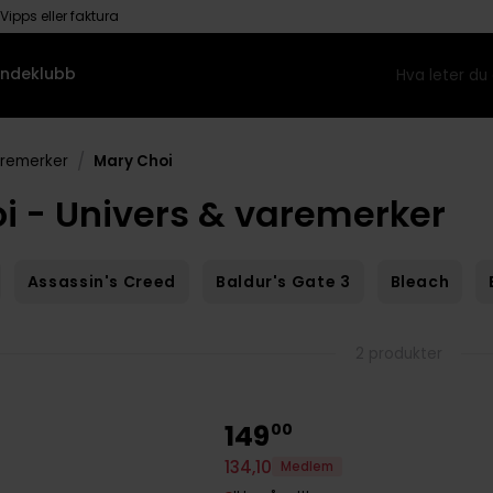
Vipps eller faktura
ndeklubb
/
aremerker
Mary Choi
i - Univers & varemerker
Assassin's Creed
Baldur's Gate 3
Bleach
2 produkter
149
00
134
,
10
Medlem