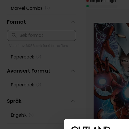
Ikke på nettlager
Marvel Comics
(
2
)
Format
Viser 1 av 6086, søk for å finne flere
Paperback
(
2
)
Avansert Format
Paperback
(
2
)
Språk
Engelsk
(
2
)