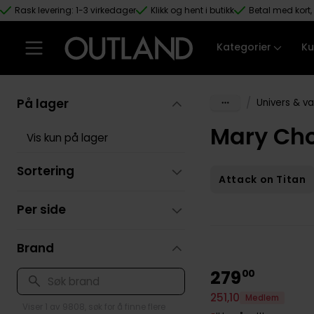
Rask levering: 1-3 virkedager
Klikk og hent i butikk
Betal med kort, 
Hopp til hovedinnhold
Kategorier
Ku
På lager
/
Univers & v
Mary Cho
Vis kun på lager
Sortering
Attack on Titan
Per side
Brand
279
00
251
,
10
Medlem
Viser 1 av 9808, søk for å finne flere