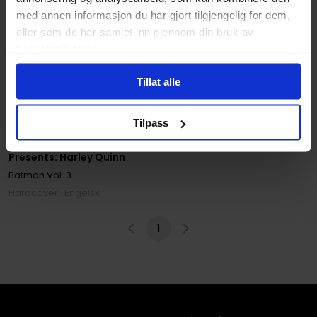
med annen informasjon du har gjort tilgjengelig for dem,
eller som de har samlet inn gjennom din bruk av
tjenestene deres.
Tillat alle
Tilpass
Katana Collins
,
Matteo Scalera
Batman: White Knight
Presents: Harley Quinn
Batman
Vol. 3
Hardcover · Engelsk
1