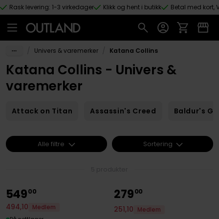
Rask levering: 1-3 virkedager
Klikk og hent i butikk
Betal med kort, V
Hopp til hovedinnhold
/
/
Univers & varemerker
Katana Collins
Katana Collins - Univers &
varemerker
Attack on Titan
Assassin's Creed
Baldur's Ga
Alle filtre
Sortering
5 produkter
549
279
00
00
494
,
10
Medlem
251
,
10
Medlem