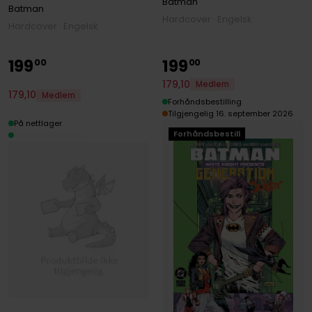
Batman
Deluxe Edition
Batman
Hardcover · Engelsk
Hardcover · Engelsk
199
199
00
00
179
,
10
Medlem
179
,
10
Medlem
Forhåndsbestilling
Tilgjengelig 16. september 2026
På nettlager
Forhåndsbestill