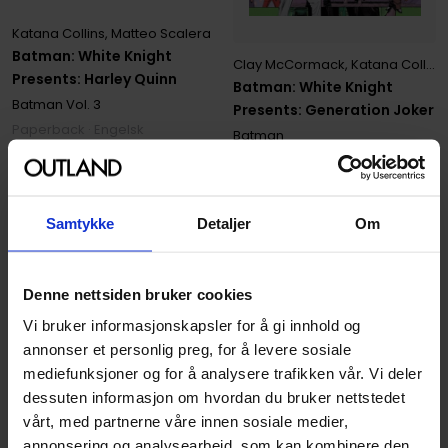
Katana Collins
,
Matteo Scalera
Batman: White Knight
Clay McCormack
,
Katana Collins
Presents: Harley Quinn
Batman: White Knight
Batman
Vol. 3
Presents: Generation Joker
Paperback · Engelsk
Batman
Paperback · Engelsk
279
00
Samtykke
Detaljer
Om
69
,
75
Medlem
Ikke på nettlager
Denne nettsiden bruker cookies
Vi bruker informasjonskapsler for å gi innhold og
annonser et personlig preg, for å levere sosiale
mediefunksjoner og for å analysere trafikken vår. Vi deler
dessuten informasjon om hvordan du bruker nettstedet
vårt, med partnerne våre innen sosiale medier,
annonsering og analysearbeid, som kan kombinere den