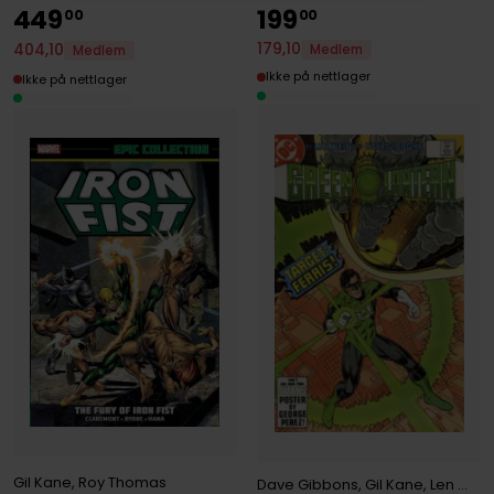
449
199
00
00
179
,
10
404
,
10
Medlem
Medlem
Ikke på nettlager
Ikke på nettlager
Gil Kane
,
Roy Thomas
Dave Gibbons
,
Gil Kane
,
Len Wein