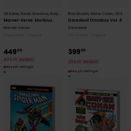
Bob Brown
,
Gene Colan
,
Gil Kane
Gil Kane
,
Kevin Grevioux
,
Ralph Macchio
Daredevil Omnibus Vol. 4
Marvel-Verse: Morbius
Daredevil
Marvel-Verse
Hardcover · Engelsk
Paperback · Engelsk
449
399
00
00
404
,
10
Medlem
359
,
10
Medlem
Ikke på nettlager
Ikke på nettlager