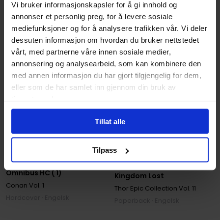
Vi bruker informasjonskapsler for å gi innhold og
annonser et personlig preg, for å levere sosiale
mediefunksjoner og for å analysere trafikken vår. Vi deler
dessuten informasjon om hvordan du bruker nettstedet
vårt, med partnerne våre innen sosiale medier,
annonsering og analysearbeid, som kan kombinere den
med annen informasjon du har gjort tilgjengelig for dem,
eller som de har samlet inn gjennom din bruk av
tjenestene deres.
Tillat alle
Tilpass
Barry Windsor-Smith
,
Gil Kane
,
John Buscema
,
Roy Thomas
Alan Zelenetz
,
Chris Claremont
,
G
Conan the Barbarian
Thor Epic Collection: A
Omnibus HC ( 1)
Kingdom Lost
Conan
Vol. 1
Thor Epic Collection
Vol. 11
Hardcover · Engelsk
Paperback · Engelsk