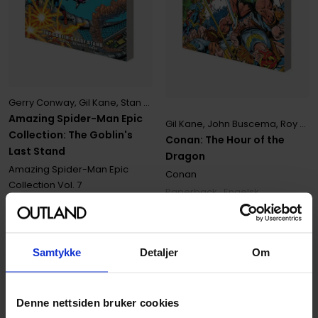
Gerry Conway
,
Gil Kane
,
Stan Lee
Amazing Spider-Man Epic
Gil Kane
,
John Buscema
,
Roy Thomas
Collection: The Goblin's
Conan: The Hour of the
Last Stand
Dragon
Amazing Spider-Man Epic
Conan
Collection
Vol. 7
Paperback · Engelsk
Paperback · Engelsk
1
249
399
00
00
Samtykke
Detaljer
Om
359
,
10
Medlem
1
124
,
10
Medlem
Ikke på nettlager
Ikke på nettlager
Denne nettsiden bruker cookies