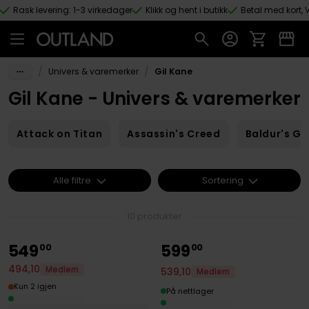
Rask levering: 1-3 virkedager
Klikk og hent i butikk
Betal med kort, V
Hopp til hovedinnhold
/
/
Univers & varemerker
Gil Kane
Gil Kane - Univers & varemerker
Attack on Titan
Assassin's Creed
Baldur's Ga
Alle filtre
Sortering
10 produkter
549
599
00
00
494
,
10
Medlem
539
,
10
Medlem
Kun 2 igjen
På nettlager