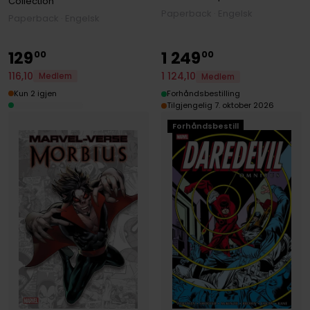
Collection
Paperback · Engelsk
Paperback · Engelsk
129
1
249
00
00
116
,
10
1
124
,
10
Medlem
Medlem
Kun 2 igjen
Forhåndsbestilling
Tilgjengelig 7. oktober 2026
Forhåndsbestill