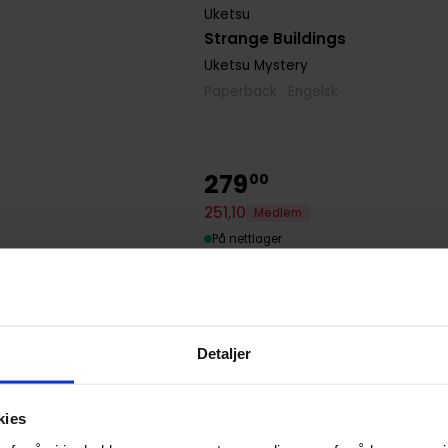
Uketsu
Strange Buildings
Uketsu Mystery
Paperback · Engelsk
279
00
251
,
10
Medlem
På nettlager
Detaljer
kies