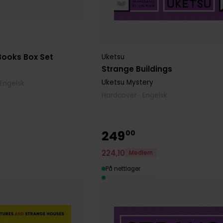
Books Box Set
Uketsu
Strange Buildings
Uketsu Mystery
 Engelsk
Hardcover · Engelsk
249
00
224
,
10
Medlem
På nettlager