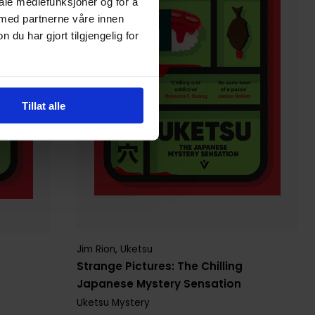
iale mediefunksjoner og for å
 med partnerne våre innen
u har gjort tilgjengelig for
Tillat alle
Jim Rion
,
Uketsu
Strange Pictures: The Chilling
Japanese Mystery Sensation
Uketsu Mystery