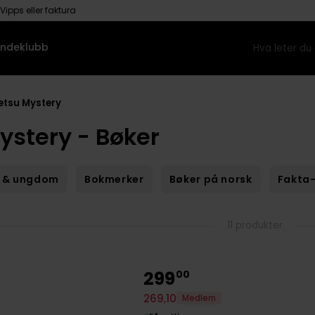
Vipps eller faktura
ndeklubb
etsu Mystery
ystery - Bøker
 & ungdom
Bokmerker
Bøker på norsk
Fakta-
11 produkter
299
00
269
,
10
Medlem