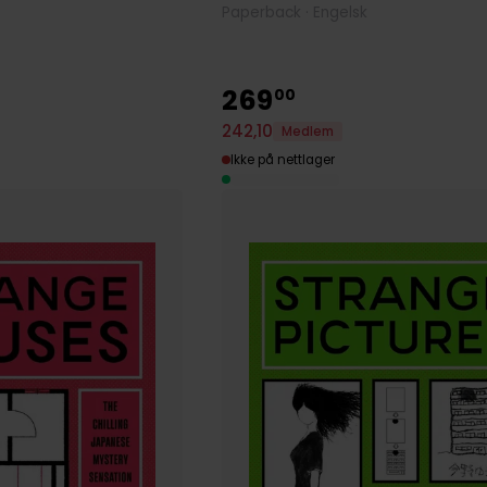
Paperback · Engelsk
269
00
242
,
10
Medlem
Ikke på nettlager