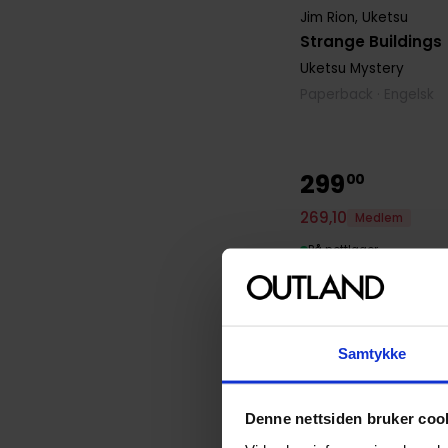
Jim Rion
,
Uketsu
Strange Buildings
Uketsu Mystery
Paperback · Engelsk
299
00
269
,
10
Medlem
På nettlager
Samtykke
Denne nettsiden bruker coo