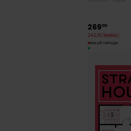
Hardcover · Engelsk
269
00
242
,
10
Medlem
Ikke på nettlager