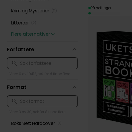
På nettlager
Krim og Mysterier
(
11
)
Litterær
(
2
)
Flere alternativer
Forfattere
Viser 0 av 19412, søk for å finne flere
Format
Viser 3 av 30, søk for å finne flere
Boks Set: Hardcover
(
1
)