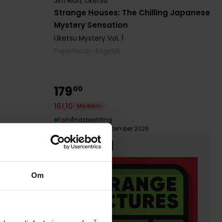
Jim Rion
,
Uketsu
Strange Houses: The Chilling Japanese
Mystery Sensation
Uketsu Mystery
Vol. 1
Paperback · Engelsk
179
00
161
,
10
Medlem
Forhåndsbestilling
Tilgjengelig 10. september 2026
Forhåndsbestill
Om