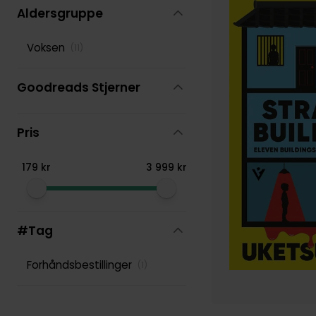
Aldersgruppe
Voksen
(
11
)
Goodreads Stjerner
Pris
179
kr
3
999
kr
#Tag
Forhåndsbestillinger
(
1
)