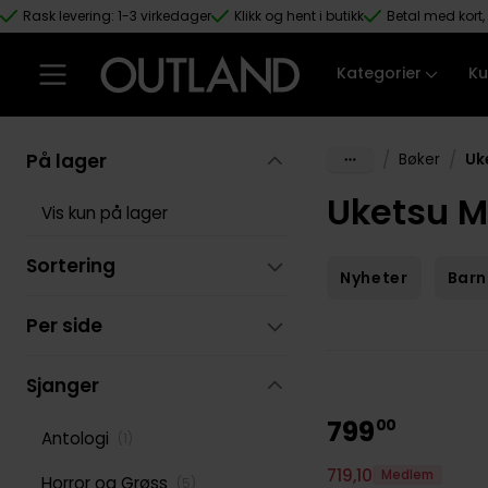
Rask levering: 1-3 virkedager
Klikk og hent i butikk
Betal med kort, 
Hopp til hovedinnhold
Kategorier
Ku
På lager
/
/
Bøker
Uk
Uketsu M
Vis kun på lager
Sortering
Nyheter
Barn
Per side
Sjanger
799
00
Antologi
(
1
)
719
,
10
Medlem
Horror og Grøss
(
5
)