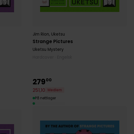
Jim Rion
,
Uketsu
Strange Pictures
Uketsu Mystery
Hardcover · Engelsk
279
00
251
,
10
Medlem
På nettlager