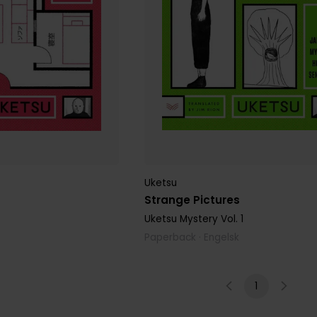
Uketsu
Strange Pictures
Uketsu Mystery
Vol. 1
Paperback · Engelsk
1