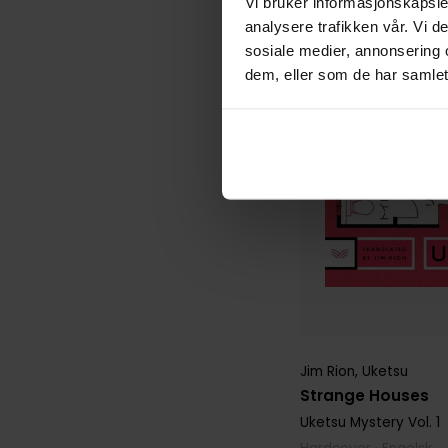
Vi bruker informasjonskapsler
analysere trafikken vår. Vi 
sosiale medier, annonsering 
dem, eller som de har samlet
Jim Rion
,
Uketsu
Strange Houses
Uketsu Mystery
Vol. 1