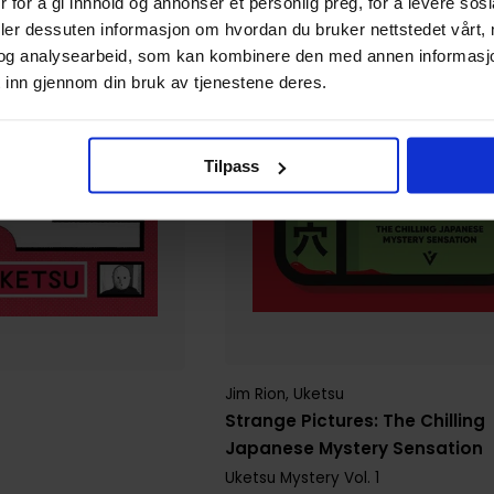
 for å gi innhold og annonser et personlig preg, for å levere sos
deler dessuten informasjon om hvordan du bruker nettstedet vårt,
og analysearbeid, som kan kombinere den med annen informasjon d
 inn gjennom din bruk av tjenestene deres.
Tilpass
Jim Rion
,
Uketsu
Strange Pictures: The Chilling
Japanese Mystery Sensation
Uketsu Mystery
Vol. 1