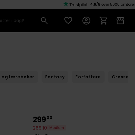
4,6/5
over 5000 omtaler
 og lærebøker
Fantasy
Forfattere
Grøssere
299
00
269
,
10
Medlem