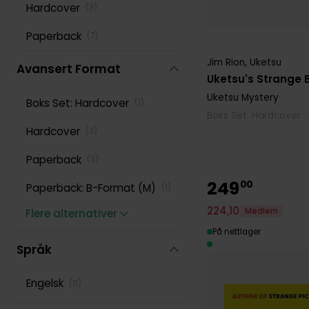
Hardcover
(
3
)
Paperback
(
7
)
Jim Rion
,
Uketsu
Avansert Format
Uketsu's Strange 
Uketsu Mystery
Boks Set: Hardcover
(
1
)
Boks Set: Hardcover ·
Hardcover
(
3
)
Paperback
(
3
)
249
00
Paperback: B-Format (M)
(
1
)
224
,
10
Medlem
Flere alternativer
På nettlager
Språk
Engelsk
(
11
)