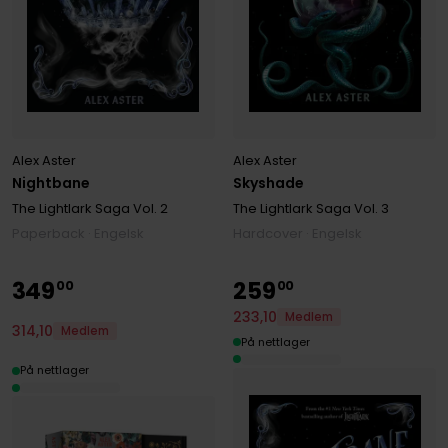
Alex Aster
Alex Aster
Nightbane
Skyshade
The Lightlark Saga
Vol. 2
The Lightlark Saga
Vol. 3
Paperback · Engelsk
Hardcover · Engelsk
349
259
00
00
233
,
10
Medlem
314
,
10
Medlem
På nettlager
På nettlager