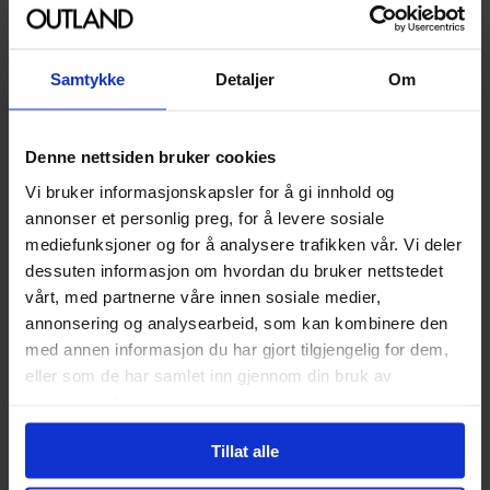
På nettlager
På nettlager
Samtykke
Detaljer
Om
Denne nettsiden bruker cookies
Vi bruker informasjonskapsler for å gi innhold og
annonser et personlig preg, for å levere sosiale
mediefunksjoner og for å analysere trafikken vår. Vi deler
dessuten informasjon om hvordan du bruker nettstedet
vårt, med partnerne våre innen sosiale medier,
annonsering og analysearbeid, som kan kombinere den
med annen informasjon du har gjort tilgjengelig for dem,
eller som de har samlet inn gjennom din bruk av
tjenestene deres.
Alex Aster
Alex Aster
Lightlark (The Lightlark
Lightlark (The Lightlark
Tillat alle
Saga Book 1): Volume 1
Saga Book 1)
The Lightlark Saga
Vol. 1
The Lightlark Saga
Vol. 1