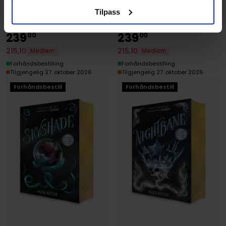
Paperback · Engelsk
Hardcover · Engelsk
Tilpass
239
239
00
00
215
,
10
215
,
10
Medlem
Medlem
Forhåndsbestilling
Forhåndsbestilling
Tilgjengelig 27. oktober 2026
Tilgjengelig 27. oktober 2026
Forhåndsbestill
Forhåndsbestill