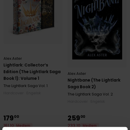
Alex Aster
Lightlark: Collector’s
Edition (The Lightlark Saga
Alex Aster
Book 1): Volume 1
Nightbane (The Lightlark
The Lightlark Saga
Vol. 1
Saga Book 2)
Hardcover · Engelsk
The Lightlark Saga
Vol. 2
Hardcover · Engelsk
179
259
00
00
161
,
10
233
,
10
Medlem
Medlem