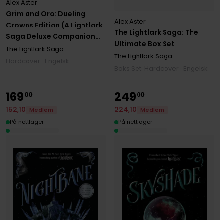
Alex Aster
Grim and Oro: Dueling
Alex Aster
Crowns Edition (A Lightlark
The Lightlark Saga: The
Saga Deluxe Companion
Ultimate Box Set
Book)
The Lightlark Saga
The Lightlark Saga
Hardcover · Engelsk
Boks Set: Hardcover · Engelsk
169
249
00
00
152
,
10
224
,
10
Medlem
Medlem
På nettlager
På nettlager