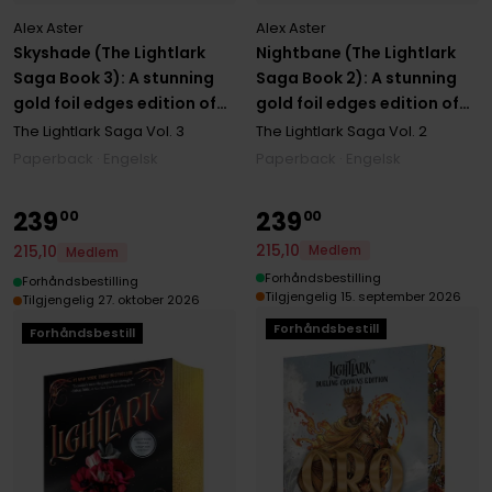
Alex Aster
Alex Aster
Skyshade (The Lightlark
Nightbane (The Lightlark
Saga Book 3): A stunning
Saga Book 2): A stunning
gold foil edges edition of
gold foil edges edition of
the third book in the #1
the second book in the #1
The Lightlark Saga
Vol. 3
The Lightlark Saga
Vol. 2
bestselling YA fantasy
bestselling YA fantasy
Paperback · Engelsk
Paperback · Engelsk
series
series
239
239
00
00
215
,
10
215
,
10
Medlem
Medlem
Forhåndsbestilling
Forhåndsbestilling
Tilgjengelig 15. september 2026
Tilgjengelig 27. oktober 2026
Forhåndsbestill
Forhåndsbestill