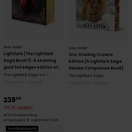
Alex Aster
Alex Aster
Lightlark (The Lightlark
Oro: Dueling Crowns
Saga Book 1): A stunning
Edition (A Lightlark Saga
gold foil edges edition of
Deluxe Companion Book)
the first book in the #1
The Lightlark Saga
Vol. 1
The Lightlark Saga
bestselling YA fantasy
Paperback · Engelsk
Paperback · Engelsk
series
239
00
215
,
10
Medlem
Forhåndsbestilling
Tilgjengelig 15. september 2026
Forhåndsbestill