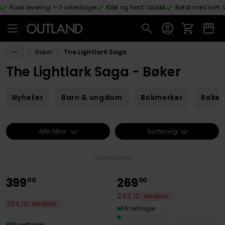
Rask levering: 1-3 virkedager
Klikk og hent i butikk
Betal med kort, V
Hopp til hovedinnhold
/
/
Bøker
The Lightlark Saga
The Lightlark Saga - Bøker
Nyheter
Barn & ungdom
Bokmerker
Bøker
Alle filtre
Sortering
17 produkter
399
269
00
00
242
,
10
Medlem
359
,
10
Medlem
På nettlager
På nettlager