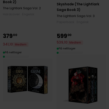
Book 2)
Skyshade (The Lightlark
The Lightlark Saga
Vol. 2
Saga Book 3)
Hardcover · Engelsk
The Lightlark Saga
Vol. 3
Paperback · Engelsk
379
599
00
00
539
,
10
Medlem
341
,
10
Medlem
På nettlager
På nettlager