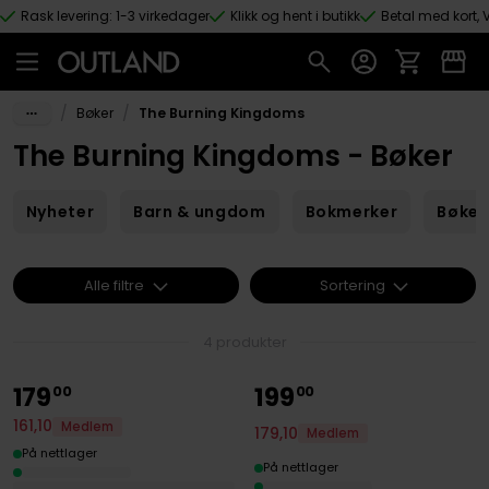
Rask levering: 1-3 virkedager
Klikk og hent i butikk
Betal med kort, V
Hopp til hovedinnhold
/
/
Bøker
The Burning Kingdoms
The Burning Kingdoms - Bøker
Nyheter
Barn & ungdom
Bokmerker
Bøker
Alle filtre
Sortering
4 produkter
179
199
00
00
161
,
10
Medlem
179
,
10
Medlem
På nettlager
På nettlager