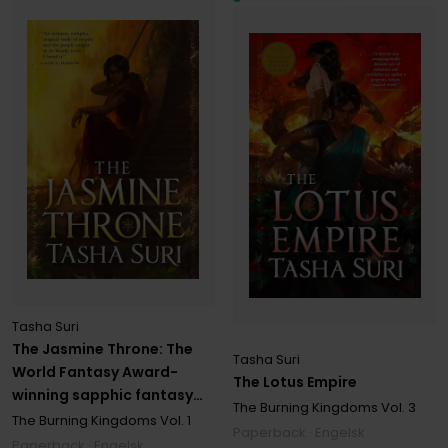
Tasha Suri
The Jasmine Throne: The
Tasha Suri
World Fantasy Award-
The Lotus Empire
winning sapphic fantasy
The Burning Kingdoms
Vol. 3
and Tiktok sensation
The Burning Kingdoms
Vol. 1
Paperback · Engelsk
Paperback · Engelsk