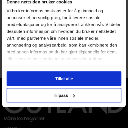
Denne nettsiden bruker cookies
Tasha Suri
Vi bruker informasjonskapsler for å gi innhold og
Tasha Suri
The Oleander Sword:
annonser et personlig preg, for å levere sosiale
The Jasmine Throne
sequel to the World
(Hardcover Library Edition)
mediefunksjoner og for å analysere trafikken vår. Vi deler
Fantasy Award-winning
dessuten informasjon om hvordan du bruker nettstedet
The Burning Kingdoms
Vol. 1
sapphic fantasy The
The Burning Kingdoms
Vol. 2
vårt, med partnerne våre innen sosiale medier,
Hardcover · Engelsk
Jasmine Throne
Paperback · Engelsk
annonsering og analysearbeid, som kan kombinere den
med annen informasjon du har gjort tilgjengelig for dem,
1
eller som de har samlet inn gjennom din bruk av
tjenestene deres.
Tillat alle
Tilpass
Våre kategorier