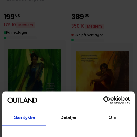
199
389
00
00
179
,
10
Medlem
350
,
10
Medlem
På nettlager
Ikke på nettlager
Samtykke
Detaljer
Om