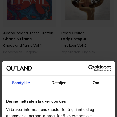
Justina Ireland
,
Tessa Gratton
Tessa Gratton
Chaos & Flame
Lady Hotspur
Chaos and flame
Vol. 1
Innis Lear
Vol. 2
Paperback · Engelsk
Paperback · Engelsk
189
199
00
00
170
,
10
179
,
10
Medlem
Medlem
Ikke på nettlager
Ikke på nettlager
Samtykke
Detaljer
Om
Denne nettsiden bruker cookies
Vi bruker informasjonskapsler for å gi innhold og
annonser et personlig preg, for å levere sosiale