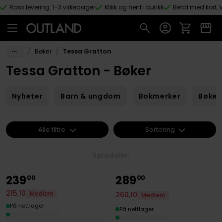
Rask levering: 1-3 virkedager
Klikk og hent i butikk
Betal med kort, V
Hopp til hovedinnhold
/
/
Bøker
Tessa Gratton
Tessa Gratton - Bøker
Nyheter
Barn & ungdom
Bokmerker
Bøker
Alle filtre
Sortering
9 produkter
239
289
00
00
215
,
10
Medlem
260
,
10
Medlem
På nettlager
På nettlager