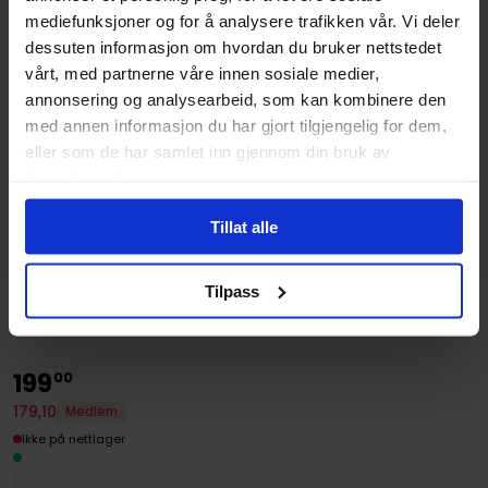
mediefunksjoner og for å analysere trafikken vår. Vi deler
dessuten informasjon om hvordan du bruker nettstedet
vårt, med partnerne våre innen sosiale medier,
annonsering og analysearbeid, som kan kombinere den
med annen informasjon du har gjort tilgjengelig for dem,
eller som de har samlet inn gjennom din bruk av
tjenestene deres.
Tillat alle
Justina Ireland
,
Tessa Gratton
Tessa Gratton
Blood & Fury
Star Wars: The Acolyte: The
Tilpass
Crystal Crown
Chaos & Flame
Vol. 2
Paperback · Engelsk
Hardcover · Engelsk
199
00
179
,
10
Medlem
Ikke på nettlager