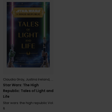
Claudia Gray
,
Justina Ireland
,
Lydia Kang
,
Tessa Gratton
,
Zoraida C
Star Wars: The High
Republic: Tales of Light and
Life
Star wars: the high republic
Vol.
6