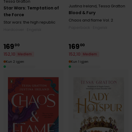
Tessa Gratton
Justina Ireland
,
Tessa Gratton
Star Wars: Temptation of
Blood & Fury
the Force
Chaos and flame
Vol. 2
Star wars: the high republic
Paperback · Engelsk
Hardcover · Engelsk
169
169
00
00
152
,
10
152
,
10
Medlem
Medlem
Kun 1 igjen
Kun 2 igjen