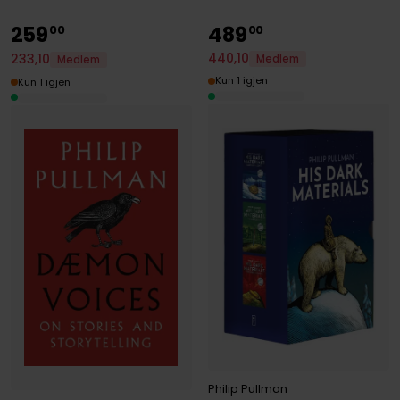
259
489
00
00
440
,
10
233
,
10
Medlem
Medlem
Kun 1 igjen
Kun 1 igjen
Philip Pullman