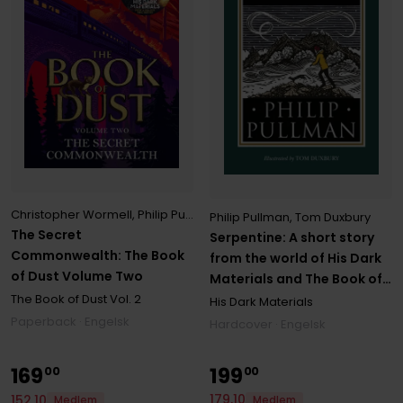
Christopher Wormell
,
Philip Pullman
Philip Pullman
,
Tom Duxbury
The Secret
Serpentine: A short story
Commonwealth: The Book
from the world of His Dark
of Dust Volume Two
Materials and The Book of
The Book of Dust
Vol. 2
Dust
His Dark Materials
Paperback · Engelsk
Hardcover · Engelsk
169
199
00
00
179
,
10
152
,
10
Medlem
Medlem