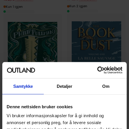
Kun 2 igjen
Kun 1 igjen
Samtykke
Detaljer
Om
Denne nettsiden bruker cookies
Melissa Castrillon
,
Philip Pullman
Philip Pullman
Vi bruker informasjonskapsler for å gi innhold og
The Subtle Knife Gift
La Belle Sauvage: The Book
annonser et personlig preg, for å levere sosiale
Edition
of Dust Volume One