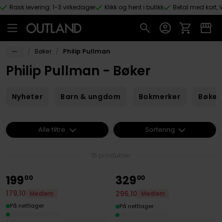
Rask levering: 1-3 virkedager
Klikk og hent i butikk
Betal med kort, V
Hopp til hovedinnhold
/
/
Bøker
Philip Pullman
Philip Pullman - Bøker
Nyheter
Barn & ungdom
Bokmerker
Bøker
Alle filtre
Sortering
15 produkter
199
329
00
00
179
,
10
296
,
10
Medlem
Medlem
På nettlager
På nettlager