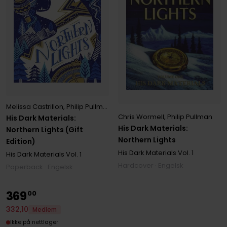
Melissa Castrillon
,
Philip Pullman
Chris Wormell
,
Philip Pullman
His Dark Materials:
His Dark Materials:
Northern Lights (Gift
Northern Lights
Edition)
His Dark Materials
Vol. 1
His Dark Materials
Vol. 1
Hardcover · Engelsk
Paperback · Engelsk
369
00
332
,
10
Medlem
Ikke på nettlager