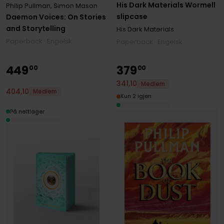
His Dark Materials Wormell
Philip Pullman
,
Simon Mason
slipcase
Daemon Voices: On Stories
and Storytelling
His Dark Materials
Paperback · Engelsk
Paperback · Engelsk
449
379
00
00
341
,
10
Medlem
404
,
10
Medlem
Kun 2 igjen
På nettlager