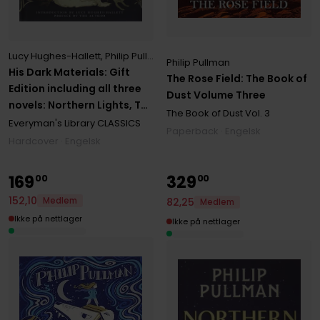
Lucy Hughes-Hallett
,
Philip Pullman
Philip Pullman
His Dark Materials: Gift
The Rose Field: The Book of
Edition including all three
Dust Volume Three
novels: Northern Lights, The
The Book of Dust
Vol. 3
Subtle Knife and The Amber
Everyman's Library CLASSICS
Paperback · Engelsk
Spyglass
Hardcover · Engelsk
169
329
00
00
152
,
10
82
,
25
Medlem
Medlem
Ikke på nettlager
Ikke på nettlager