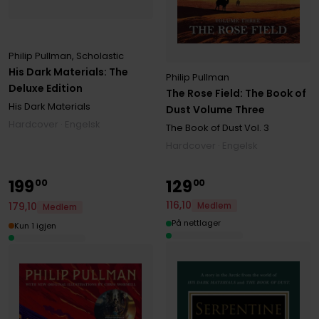
Philip Pullman
,
Scholastic
His Dark Materials: The
Philip Pullman
Deluxe Edition
The Rose Field: The Book of
His Dark Materials
Dust Volume Three
Hardcover · Engelsk
The Book of Dust
Vol. 3
Hardcover · Engelsk
199
129
00
00
116
,
10
179
,
10
Medlem
Medlem
På nettlager
Kun 1 igjen