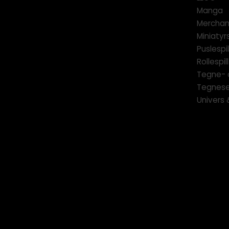
Manga
Merchan
Miniatyrs
Puslespil
Rollespill
Tegne- 
Tegnese
Univers