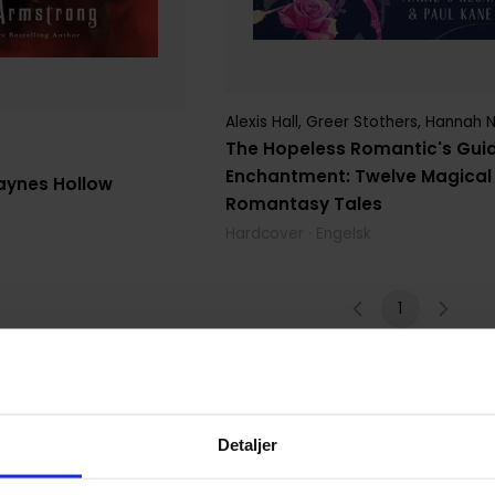
Alexis Hall
,
Greer Stothers
,
Hannah Nic
The Hopeless Romantic's Gui
Enchantment: Twelve Magical
aynes Hollow
Romantasy Tales
Hardcover · Engelsk
1
Detaljer