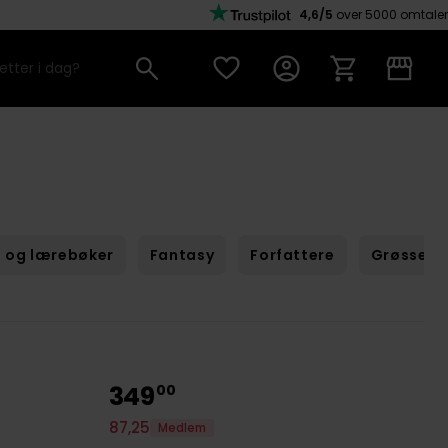
4,6/5
over 5000 omtaler
 og lærebøker
Fantasy
Forfattere
Grøssere
349
00
87
,
25
Medlem