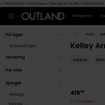
Rask levering: 1-3 virkedager
Klikk og hent i butikk
Betal med kort, 
Hopp til hovedinnhold
Kategorier
Ku
På lager
/
/
Bøker
Ke
Kelley A
Vis kun på lager
Sortering
Nyheter
Barn
Per side
Sjanger
419
00
Antologi
(
1
)
377
,
10
Medlem
Fantasy
(
2
)