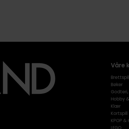
Våre 
Brettspil
Bøker
Godteri,
Hobby & 
Klær
Kortspil
KPOP & 
LEGO