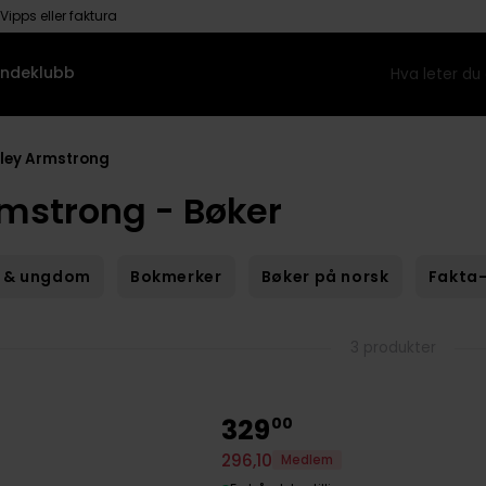
Vipps eller faktura
ndeklubb
lley Armstrong
rmstrong - Bøker
 & ungdom
Bokmerker
Bøker på norsk
Fakta-
3 produkter
329
00
296
,
10
Medlem