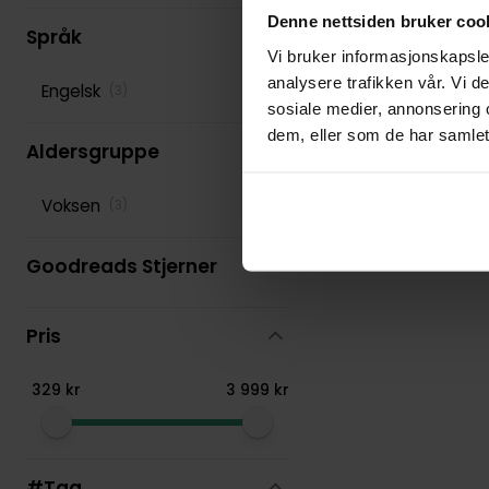
Running Press
(
55
)
Denne nettsiden bruker coo
Språk
Sarah J. Maas
(
64
)
Vi bruker informasjonskapsler
analysere trafikken vår. Vi 
Engelsk
(
3
)
Stephen King
(
92
)
sosiale medier, annonsering 
dem, eller som de har samlet
T Kingfisher
(
55
)
Aldersgruppe
Terry Pratchett
(
165
)
Voksen
(
3
)
Goodreads Stjerner
Pris
329
kr
3
999
kr
#Tag