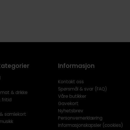
kategorier
Informasjon
l
Kontakt oss
Spørsmål & svar (FAQ)
 mat & drikke
Våre butikker
fritid
Gavekort
Nyhetsbrev
l & samlekort
Personvernerklæring
musikk
Informasjonskapsler (cookies)