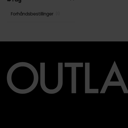
Forhåndsbestillinger
(
1
)