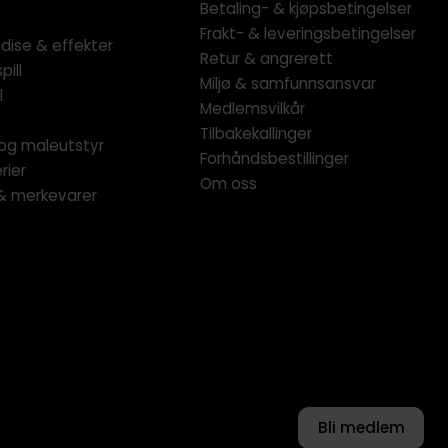
Betaling- & kjøpsbetingelser
Frakt- & leveringsbetingelser
dise & effekter
Retur & angrerett
pill
Miljø & samfunnsansvar
l
Medlemsvilkår
Tilbakekallinger
og maleutstyr
Forhåndsbestillinger
rier
Om oss
 & merkevarer
Bli medlem