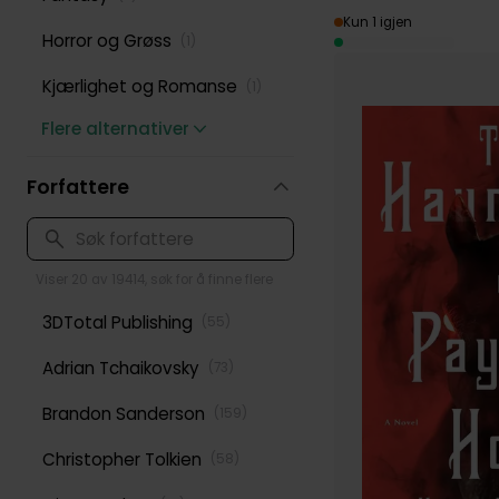
Kun 1 igjen
Horror og Grøss
(
1
)
Kjærlighet og Romanse
(
1
)
Flere alternativer
Forfattere
Viser 20 av 19414, søk for å finne flere
3DTotal Publishing
(
55
)
Adrian Tchaikovsky
(
73
)
Brandon Sanderson
(
159
)
Christopher Tolkien
(
58
)