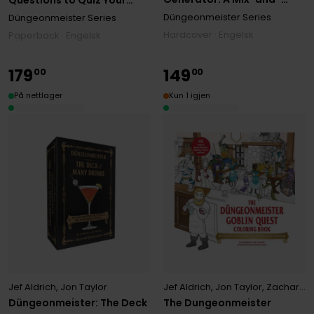
Questions to Quiz Your
Match RPG Flipbook
Friends—and Foes!
Düngeonmeister Series
Düngeonmeister Series
Hardcover · Engelsk
Paperback · Engelsk
179
149
00
00
På nettlager
Kun 1 igjen
Jef Aldrich
,
Jon Taylor
Jef Aldrich
,
Jon Taylor
,
Zachary Bacus
Düngeonmeister: The Deck
The Dungeonmeister