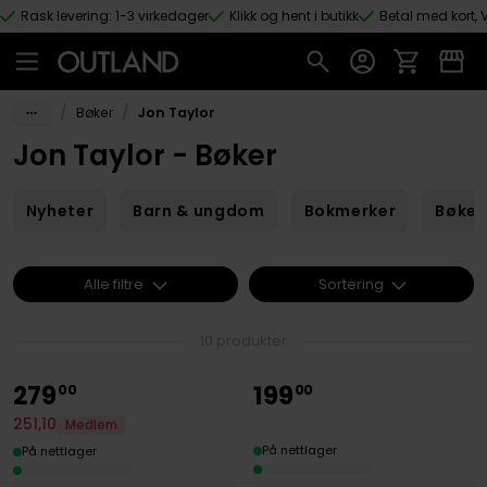
Rask levering: 1-3 virkedager
Klikk og hent i butikk
Betal med kort, V
Hopp til hovedinnhold
/
/
Bøker
Jon Taylor
Jon Taylor - Bøker
Nyheter
Barn & ungdom
Bokmerker
Bøker
Alle filtre
Sortering
10 produkter
279
199
00
00
251
,
10
Medlem
På nettlager
På nettlager