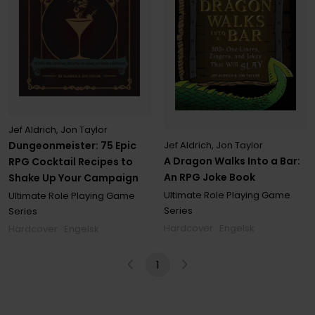
Jef Aldrich
,
Jon Taylor
Jef Aldrich
,
Jon Taylor
Dungeonmeister: 75 Epic
A Dragon Walks Into a Bar:
RPG Cocktail Recipes to
An RPG Joke Book
Shake Up Your Campaign
Ultimate Role Playing Game
Ultimate Role Playing Game
Series
Series
Hardcover · Engelsk
Hardcover · Engelsk
1