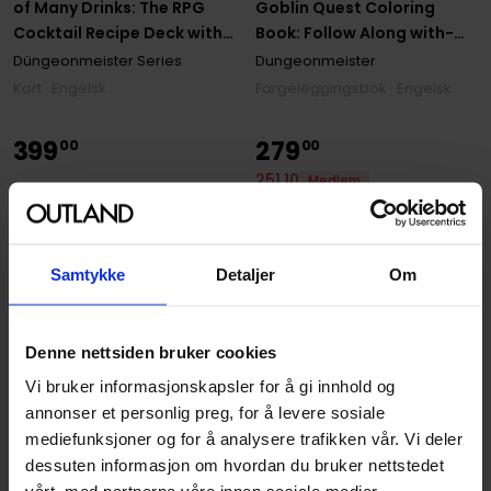
of Many Drinks: The RPG
Goblin Quest Coloring
Cocktail Recipe Deck with
Book: Follow Along with-
Powerful Effects!
and Color-This All-New
Düngeonmeister Series
Dungeonmeister
RPG Fantasy Adventure!
Kort · Engelsk
Fargeleggingsbok · Engelsk
399
279
00
00
251
,
10
Medlem
På nettlager
På nettlager
Samtykke
Detaljer
Om
Denne nettsiden bruker cookies
Vi bruker informasjonskapsler for å gi innhold og
annonser et personlig preg, for å levere sosiale
mediefunksjoner og for å analysere trafikken vår. Vi deler
dessuten informasjon om hvordan du bruker nettstedet