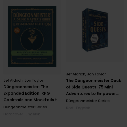
Jef Aldrich
,
Jon Taylor
The Düngeonmeister Deck
Jef Aldrich
,
Jon Taylor
Düngeonmeister: The
of Side Quests: 75 Mini
Expanded Edition: RPG
Adventures to Empower
Cocktails and Mocktails to
Your Fantasy Campaign
Düngeonmeister Series
Shake Up Your Campaign
Düngeonmeister Series
Kort · Engelsk
Hardcover · Engelsk