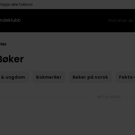
Vipps eller faktura
ndeklubb
 Hex
Bøker
 & ungdom
Bokmerker
Bøker på norsk
Fakta-
ett produkt