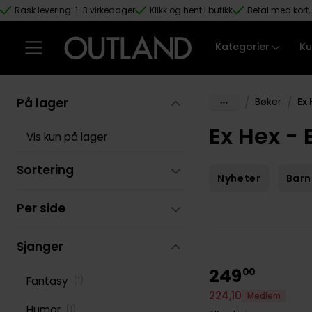
Rask levering: 1-3 virkedager
Klikk og hent i butikk
Betal med kort, 
Hopp til hovedinnhold
Kategorier
Ku
På lager
/
/
Bøker
Ex
Ex Hex - 
Vis kun på lager
Sortering
Nyheter
Barn
Per side
Sjanger
249
00
Fantasy
(
1
)
224
,
10
Medlem
Humor
(
1
)