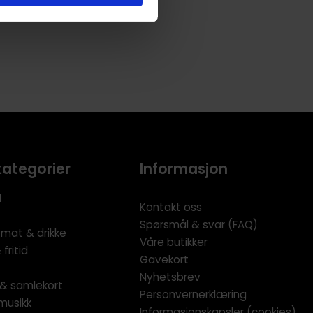
kategorier
Informasjon
l
Kontakt oss
Spørsmål & svar (FAQ)
 mat & drikke
Våre butikker
fritid
Gavekort
Nyhetsbrev
l & samlekort
Personvernerklæring
musikk
Informasjonskapsler (cookies)