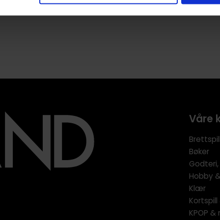
Våre 
Brettspil
Bøker
Godteri,
Hobby & 
Klær
Kortspil
KPOP & 