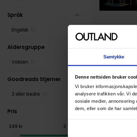
Språk
Engelsk
(
1
)
Erin Sterling
The Ex Hex: A Nove
Aldersgruppe
Ex Hex
Vol. 1
Paperback · Engelsk
Samtykke
Voksen
(
1
)
Denne nettsiden bruker coo
Goodreads Stjerner
Vi bruker informasjonskapsler
3 eller bedre
analysere trafikken vår. Vi 
(
1
)
sosiale medier, annonsering 
dem, eller som de har samlet
Pris
249
kr
3
999
kr