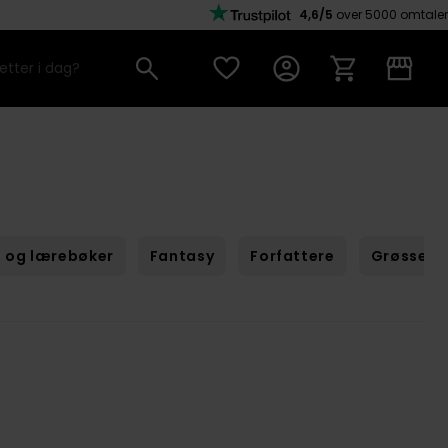
4,6/5
over 5000 omtaler
 og lærebøker
Fantasy
Forfattere
Grøssere