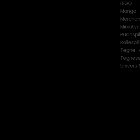
LEGO
Manga
Merchan
Miniatyrs
Puslespil
Rollespill
Tegne- 
Tegnese
Univers