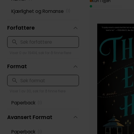
Kun 1 igjen
Kjærlighet og Romanse
(
1
)
Forfattere
Viser 0 av 19414, søk for å finne flere
Format
Viser 1 av 30, søk for å finne flere
Paperback
(
1
)
Avansert Format
Paperback
(
1
)