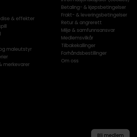
Betaling- & kjøpsbetingelser
Frakt- & leveringsbetingelser
dise & effekter
Retur & angrerett
pill
Miljø & samfunnsansvar
l
Medlemsvilkår
Tilbakekallinger
og maleutstyr
Forhåndsbestillinger
rier
Om oss
 & merkevarer
Bli medlem