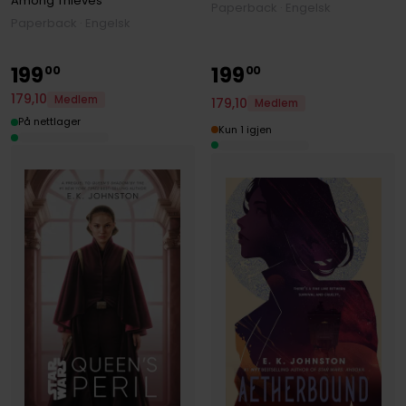
Among Thieves
Paperback · Engelsk
Paperback · Engelsk
199
199
00
00
179
,
10
Medlem
179
,
10
Medlem
På nettlager
Kun 1 igjen