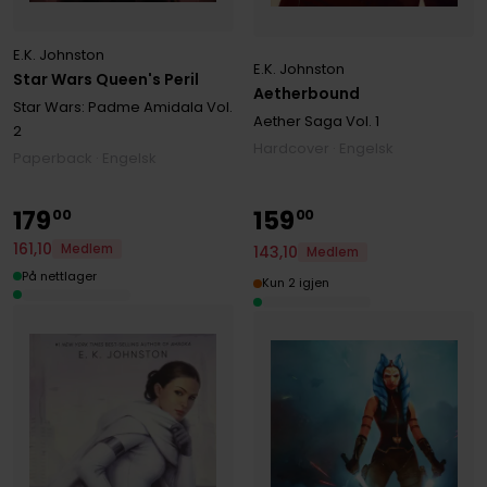
E.K. Johnston
E.K. Johnston
Star Wars Queen's Peril
Aetherbound
Star Wars: Padme Amidala
Vol.
Aether Saga
Vol. 1
2
Hardcover · Engelsk
Paperback · Engelsk
179
159
00
00
161
,
10
Medlem
143
,
10
Medlem
På nettlager
Kun 2 igjen