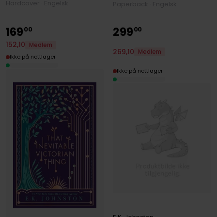
Hardcover · Engelsk
Paperback · Engelsk
169
299
00
00
152
,
10
Medlem
269
,
10
Medlem
Ikke på nettlager
Ikke på nettlager