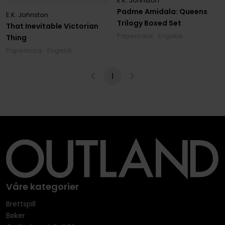
E.K. Johnston
Padme Amidala: Queens
E.K. Johnston
Trilogy Boxed Set
That Inevitable Victorian
Paperback · Engelsk
Thing
Paperback · Engelsk
1
Våre kategorier
Brettspill
Bøker