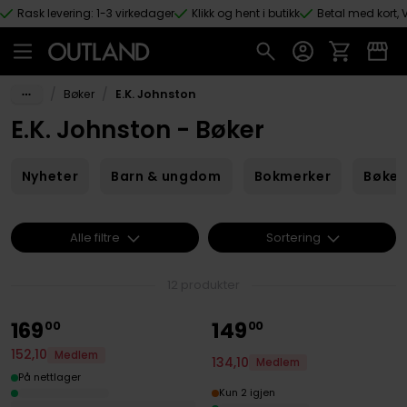
Rask levering: 1-3 virkedager
Klikk og hent i butikk
Betal med kort, V
Hopp til hovedinnhold
/
/
Bøker
E.K. Johnston
E.K. Johnston - Bøker
Nyheter
Barn & ungdom
Bokmerker
Bøker
Alle filtre
Sortering
12 produkter
169
149
00
00
152
,
10
Medlem
134
,
10
Medlem
På nettlager
Kun 2 igjen