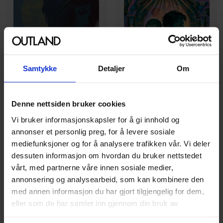
Samtykke
Detaljer
Om
Denne nettsiden bruker cookies
Vi bruker informasjonskapsler for å gi innhold og
annonser et personlig preg, for å levere sosiale
E.K. Johnston
E.K. Johnston
mediefunksjoner og for å analysere trafikken vår. Vi deler
Titan of the Stars (Book 1)
Sky on Fire
dessuten informasjon om hvordan du bruker nettstedet
Titan of the Stars
Vol. 1
Aether Saga
Vol. 2
vårt, med partnerne våre innen sosiale medier,
Hardcover · Engelsk
Hardcover · Engelsk
annonsering og analysearbeid, som kan kombinere den
med annen informasjon du har gjort tilgjengelig for dem,
269
179
eller som de har samlet inn gjennom din bruk av
00
00
tjenestene deres.
161
,
10
242
,
10
Medlem
Medlem