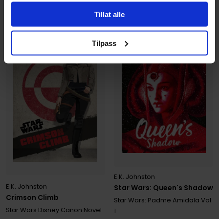
Ikke på nettlager
Ikke på nettlager
Tillat alle
Tilpass
E.K. Johnston
E.K. Johnston
Star Wars: Queen's Shadow
Crimson Climb
Star Wars: Padme Amidala
Vol.
Star Wars Disney Canon Novel
1