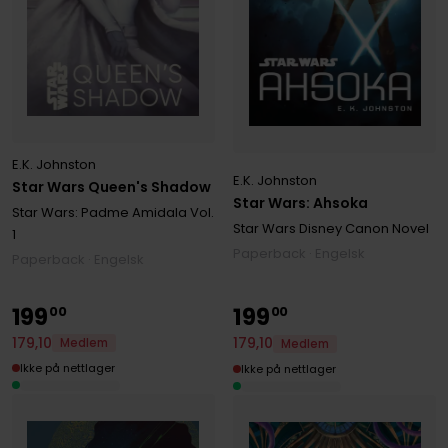
E.K. Johnston
E.K. Johnston
Star Wars Queen's Shadow
Star Wars: Ahsoka
Star Wars: Padme Amidala
Vol.
Star Wars Disney Canon Novel
1
Paperback · Engelsk
Paperback · Engelsk
199
199
00
00
179
,
10
179
,
10
Medlem
Medlem
Ikke på nettlager
Ikke på nettlager