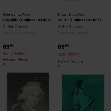
Sheridan Le Fanu
Ernest Shackleton
Carmilla (Collins Classics)
South (Collins Classics)
Collins Classics
Collins Classics
Paperback · Engelsk
Paperback · Engelsk
69
69
00
00
62
,
10
Medlem
62
,
10
Medlem
Ikke på nettlager
Ikke på nettlager