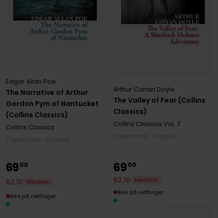
Edgar Allan Poe
Arthur Conan Doyle
The Narrative of Arthur
The Valley of Fear (Collins
Gordon Pym of Nantucket
Classics)
(Collins Classics)
Collins Classics
Vol. 7
Collins Classics
Paperback · Engelsk
Paperback · Engelsk
69
69
00
00
62
,
10
Medlem
62
,
10
Medlem
Ikke på nettlager
Ikke på nettlager