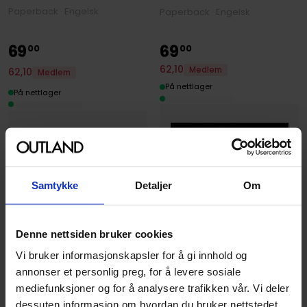
Paperback · Engelsk
Paperback · Engelsk
69
69
00
00
62
,
10
Medlem
62
,
10
Medlem
På nettlager
På nettlager
Samtykke
Detaljer
Om
Denne nettsiden bruker cookies
Vi bruker informasjonskapsler for å gi innhold og
annonser et personlig preg, for å levere sosiale
mediefunksjoner og for å analysere trafikken vår. Vi deler
dessuten informasjon om hvordan du bruker nettstedet