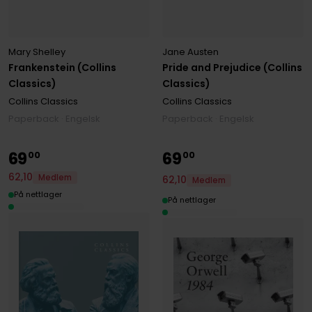
Mary Shelley
Jane Austen
Frankenstein (Collins
Pride and Prejudice (Collins
Classics)
Classics)
Collins Classics
Collins Classics
Paperback · Engelsk
Paperback · Engelsk
69
69
00
00
62
,
10
Medlem
62
,
10
Medlem
På nettlager
På nettlager