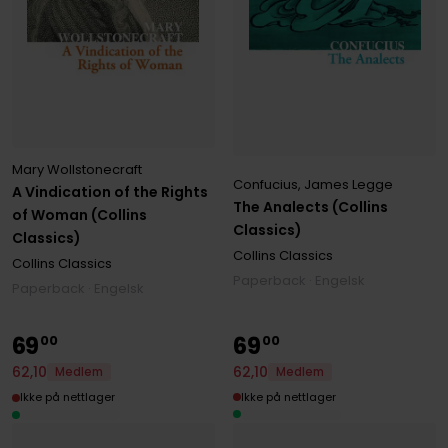
Mary Wollstonecraft
Confucius
,
James Legge
A Vindication of the Rights
The Analects (Collins
of Woman (Collins
Classics)
Classics)
Collins Classics
Collins Classics
Paperback · Engelsk
Paperback · Engelsk
69
69
00
00
62
,
10
62
,
10
Medlem
Medlem
Ikke på nettlager
Ikke på nettlager