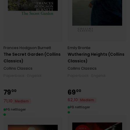
Emily Bronte
Frances Hodgson Burnett
Wuthering Heights (Collins
The Secret Garden (Collins
Classics)
Classics)
Collins Classics
Collins Classics
Paperback · Engelsk
Paperback · Engelsk
79
69
00
00
62
,
10
Medlem
71
,
10
Medlem
På nettlager
På nettlager