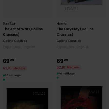
Homer
Sun Tzu
The Odyssey (Collins
The Art of War (Collins
Classics)
Classics)
Collins Classics
Collins Classics
Paperback · Engelsk
Paperback · Engelsk
69
69
00
00
62
,
10
Medlem
62
,
10
Medlem
På nettlager
På nettlager