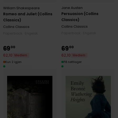
Jane Austen
William Shakespeare
Persuasion (Collins
Romeo and Juliet (Collins
Classics)
Classics)
Collins Classics
Collins Classics
Paperback · Engelsk
Paperback · Engelsk
69
69
00
00
62
,
10
62
,
10
Medlem
Medlem
Kun 2 igjen
På nettlager