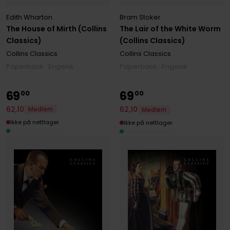
Bram Stoker
Edith Wharton
The Lair of the White Worm
The House of Mirth (Collins
(Collins Classics)
Classics)
Collins Classics
Collins Classics
Paperback · Engelsk
Paperback · Engelsk
69
69
00
00
62
,
10
62
,
10
Medlem
Medlem
Ikke på nettlager
Ikke på nettlager