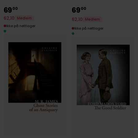
69
69
00
00
62
,
10
Medlem
62
,
10
Medlem
Ikke på nettlager
Ikke på nettlager