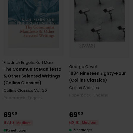
Friedrich Engels
,
Karl Marx
George Orwell
The Communist Manifesto
1984 Nineteen Eighty-Four
& Other Selected Writings
(Collins Classics)
(Collins Classics)
Collins Classics
Collins Classics
Vol. 20
Paperback · Engelsk
Paperback · Engelsk
69
69
00
00
62
,
10
62
,
10
Medlem
Medlem
På nettlager
På nettlager