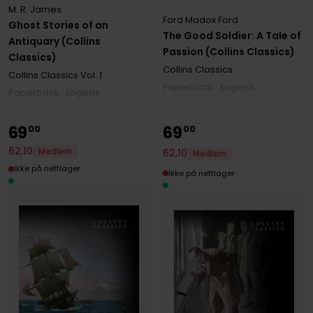
M. R. James
Ford Madox Ford
Ghost Stories of an
The Good Soldier: A Tale of
Antiquary (Collins
Passion (Collins Classics)
Classics)
Collins Classics
Collins Classics
Vol. 1
Paperback · Engelsk
Paperback · Engelsk
69
69
00
00
62
,
10
Medlem
62
,
10
Medlem
Ikke på nettlager
Ikke på nettlager