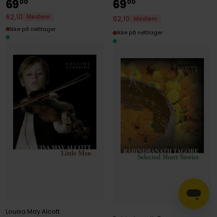
69
69
00
00
62
,
10
Medlem
62
,
10
Medlem
Ikke på nettlager
Ikke på nettlager
Louisa May Alcott