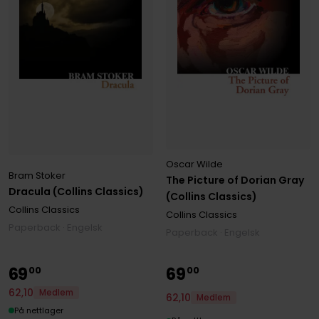
Oscar Wilde
Bram Stoker
The Picture of Dorian Gray
Dracula (Collins Classics)
(Collins Classics)
Collins Classics
Collins Classics
Paperback · Engelsk
Paperback · Engelsk
69
69
00
00
62
,
10
Medlem
62
,
10
Medlem
På nettlager