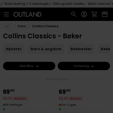
Rask levering: 1-3 virkedager
Klikk og hent i butikk
Betal med kort, V
Hopp til hovedinnhold
/
/
Bøker
Collins Classics
Collins Classics - Bøker
Nyheter
Barn & ungdom
Bokmerker
Bøker
Alle filtre
Sortering
144 produkter
69
69
00
00
62
,
10
62
,
10
Medlem
Medlem
På nettlager
Kun 2 igjen