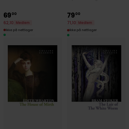
69
79
00
00
62
,
10
71
,
10
Medlem
Medlem
Ikke på nettlager
Ikke på nettlager