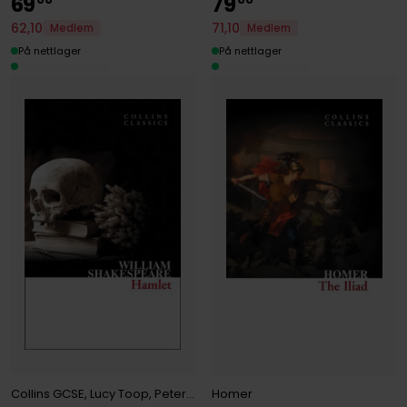
69
79
71
,
10
62
,
10
Medlem
Medlem
På nettlager
På nettlager
Collins GCSE
,
Lucy Toop
,
Peter Alexander
,
William Shakespeare
Homer