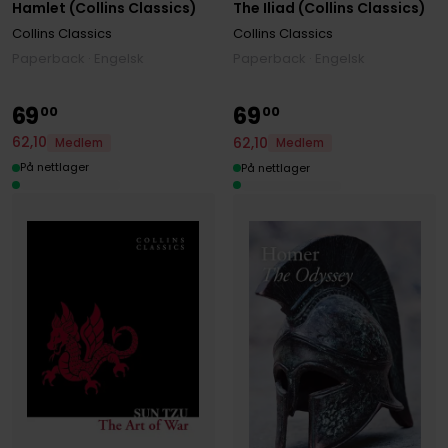
Hamlet (Collins Classics)
The Iliad (Collins Classics)
Collins Classics
Collins Classics
Paperback · Engelsk
Paperback · Engelsk
69
69
00
00
62
,
10
62
,
10
Medlem
Medlem
På nettlager
På nettlager