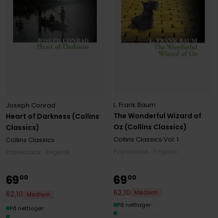
L. Frank Baum
Joseph Conrad
The Wonderful Wizard of
Heart of Darkness (Collins
Oz (Collins Classics)
Classics)
Collins Classics
Vol. 1
Collins Classics
Paperback · Engelsk
Paperback · Engelsk
69
69
00
00
62
,
10
Medlem
62
,
10
Medlem
På nettlager
På nettlager