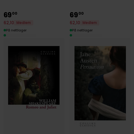
69
69
00
00
62
,
10
62
,
10
Medlem
Medlem
På nettlager
På nettlager