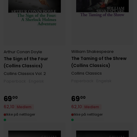
William Shakespeare
Arthur Conan Doyle
The Taming of the Shrew
The Sign of the Four
(Collins Classics)
(Collins Classics)
Collins Classics
Collins Classics
Vol. 2
Paperback · Engelsk
Paperback · Engelsk
69
69
00
00
62
,
10
62
,
10
Medlem
Medlem
Ikke på nettlager
Ikke på nettlager