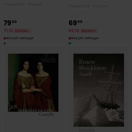
Paperback · Engelsk
Paperback · Engelsk
79
69
00
00
71
,
10
62
,
10
Medlem
Medlem
Ikke på nettlager
Ikke på nettlager