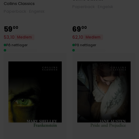
Collins Classics
Paperback · Engelsk
Paperback · Engelsk
59
69
00
00
53
,
10
62
,
10
Medlem
Medlem
På nettlager
På nettlager