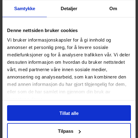
Samtykke
Detaljer
Om
Denne nettsiden bruker cookies
Nerdekokebøker!
Vi bruker informasjonskapsler for å gi innhold og
annonser et personlig preg, for å levere sosiale
Skap din D&D
mediefunksjoner og for å analysere trafikken vår. Vi deler
karakter
dessuten informasjon om hvordan du bruker nettstedet
Sommerens beste
vårt, med partnerne våre innen sosiale medier,
tegneserier og
annonsering og analysearbeid, som kan kombinere den
manga!
med annen informasjon du har gjort tilgjengelig for dem,
eller som de har samlet inn gjennom din bruk av
tjenestene deres.
Sleeves og
kortlommer
Tillat alle
Tilpass