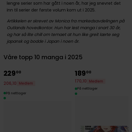
lengre serier som har gått i noen år, har jeg snevret det
inn til serier der første volum kom ut i 2025.
Artikkelen er skrevet av Monica fra markedsavdelingen på
Outlands hovedkontor. Hun har lest manga i snart 30 år,
og har så lite chill om temaet at hun like greit lærte seg
japansk og bodde i Japan i noen år.
Våre topp 10 manga i 2025
229
189
00
00
170
,
10
Medlem
206
,
10
Medlem
På nettlager
På nettlager