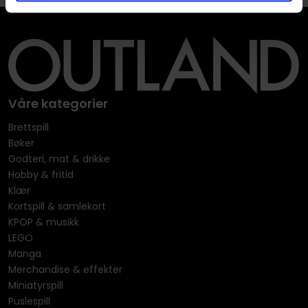
Våre kategorier
Brettspill
Bøker
Godteri, mat & drikke
Hobby & fritid
Klær
Kortspill & samlekort
KPOP & musikk
LEGO
Manga
Merchandise & effekter
Miniatyrspill
Puslespill