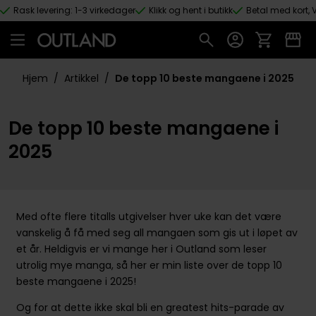
Rask levering: 1-3 virkedager
Klikk og hent i butikk
Betal med kort, V
Hopp til hovedinnhold
Hjem
/
Artikkel
/
De topp 10 beste mangaene i 2025
De topp 10 beste mangaene i
2025
Med ofte flere titalls utgivelser hver uke kan det være
vanskelig å få med seg all mangaen som gis ut i løpet av
et år. Heldigvis er vi mange her i Outland som leser
utrolig mye manga, så her er min liste over de topp 10
beste mangaene i 2025!
Og for at dette ikke skal bli en greatest hits-parade av