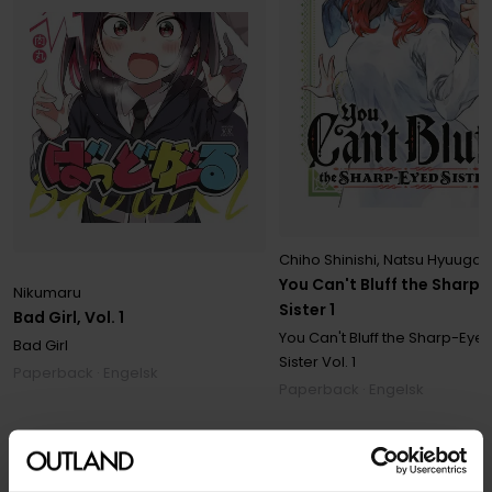
Chiho Shinishi
,
Natsu Hyuuga
,
You Can't Bluff the Sharp
Nikumaru
Sister 1
Bad Girl, Vol. 1
You Can't Bluff the Sharp-Eye
Bad Girl
Sister
Vol. 1
Paperback · Engelsk
Paperback · Engelsk
Flere manga-anbefalinger
Se all manga