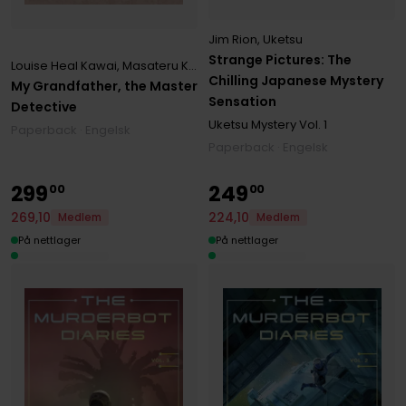
Jim Rion
,
Uketsu
Strange Pictures: The
Louise Heal Kawai
,
Masateru Konishi
Chilling Japanese Mystery
My Grandfather, the Master
Sensation
Detective
Uketsu Mystery
Vol. 1
Paperback · Engelsk
Paperback · Engelsk
299
249
00
00
269
,
10
224
,
10
Medlem
Medlem
På nettlager
På nettlager