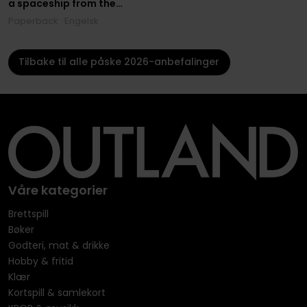
a spaceship from the
million-copy bestselling
Paperback · Engelsk
‘mastersinger’ of science
fiction
Tilbake til alle påske 2026-anbefalinger
Våre kategorier
Brettspill
Bøker
Godteri, mat & drikke
Hobby & fritid
Klær
Kortspill & samlekort