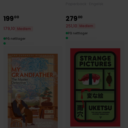
Paperback · Engelsk
199
279
00
00
251
,
10
Medlem
179
,
10
Medlem
På nettlager
På nettlager