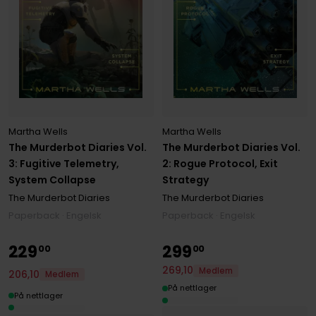
Martha Wells
Martha Wells
The Murderbot Diaries Vol.
The Murderbot Diaries Vol.
3: Fugitive Telemetry,
2: Rogue Protocol, Exit
System Collapse
Strategy
The Murderbot Diaries
The Murderbot Diaries
Paperback · Engelsk
Paperback · Engelsk
229
299
00
00
269
,
10
Medlem
206
,
10
Medlem
På nettlager
På nettlager