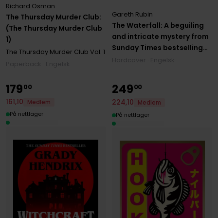
Richard Osman
Gareth Rubin
The Thursday Murder Club:
The Waterfall: A beguiling
(The Thursday Murder Club
and intricate mystery from
1)
Sunday Times bestselling
The Thursday Murder Club
Vol. 1
author Gareth Rubin
Hardcover · Engelsk
Paperback · Engelsk
179
249
00
00
161
,
10
224
,
10
Medlem
Medlem
På nettlager
På nettlager