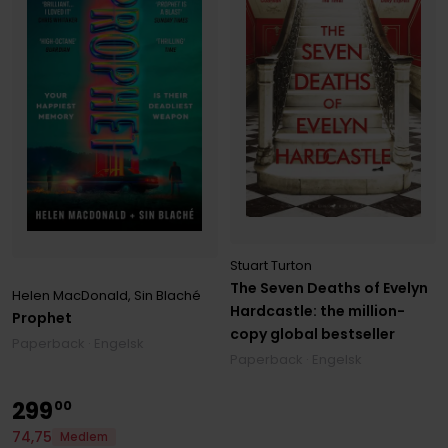
Stuart Turton
The Seven Deaths of Evelyn
Helen MacDonald
,
Sin Blaché
Hardcastle: the million-
Prophet
copy global bestseller
Paperback · Engelsk
Paperback · Engelsk
299
00
74
,
75
Medlem