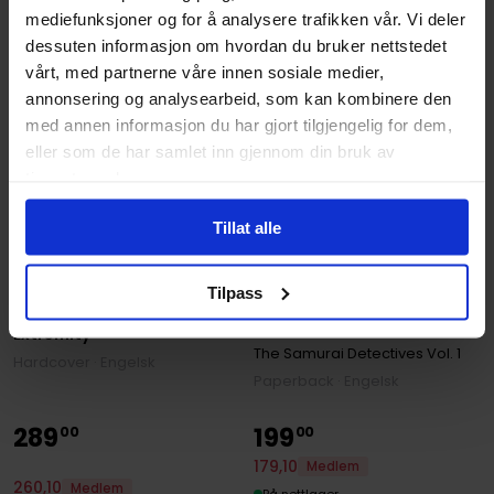
mediefunksjoner og for å analysere trafikken vår. Vi deler
dessuten informasjon om hvordan du bruker nettstedet
vårt, med partnerne våre innen sosiale medier,
annonsering og analysearbeid, som kan kombinere den
med annen informasjon du har gjort tilgjengelig for dem,
eller som de har samlet inn gjennom din bruk av
tjenestene deres.
Tillat alle
Shotaro Ikenami
,
Yui Kajita
Tilpass
The Samurai Detectives:
Nicholas Binge
Volume 1
Extremity
The Samurai Detectives
Vol. 1
Hardcover · Engelsk
Paperback · Engelsk
289
199
00
00
179
,
10
Medlem
260
,
10
Medlem
På nettlager