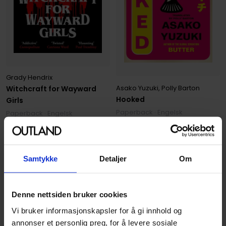
Grady Hendrix
Asako Yuzuki
,
Polly Barton
Witchcraft for Wayward
Hooked
Girls
Paperback · Engelsk
Paperback · Engelsk
249
199
00
00
179
,
10
Medlem
224
,
10
Medlem
Samtykke
Detaljer
Om
På nettlager
På nettlager
Denne nettsiden bruker cookies
Vi bruker informasjonskapsler for å gi innhold og
annonser et personlig preg, for å levere sosiale