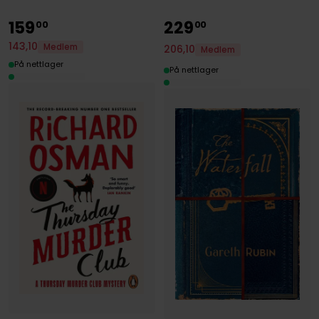
159
229
00
00
143
,
10
Medlem
206
,
10
Medlem
På nettlager
På nettlager