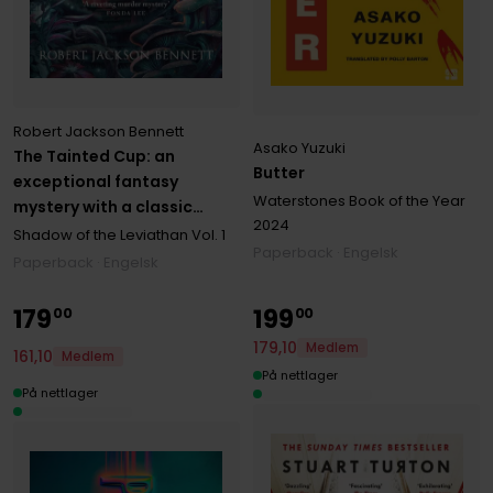
Robert Jackson Bennett
Asako Yuzuki
The Tainted Cup: an
Butter
exceptional fantasy
Waterstones Book of the Year
mystery with a classic
2024
detective duo
Shadow of the Leviathan
Vol. 1
Paperback · Engelsk
Paperback · Engelsk
179
199
00
00
179
,
10
Medlem
161
,
10
Medlem
På nettlager
På nettlager