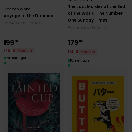
The Last Murder at the End
Frances White
of the World: The Number
Voyage of the Damned
One Sunday Times
Paperback · Engelsk
bestseller
Paperback · Engelsk
199
179
00
00
179
,
10
Medlem
161
,
10
Medlem
På nettlager
På nettlager