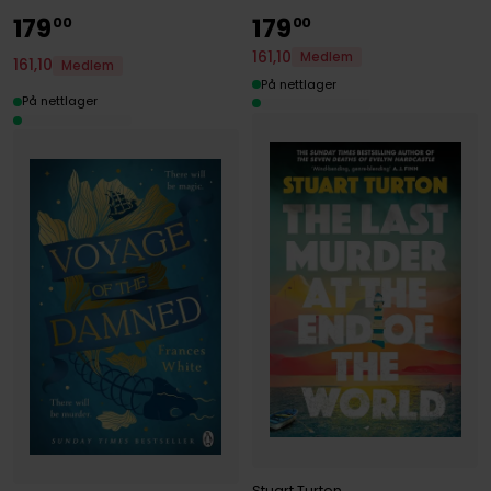
179
179
00
00
161
,
10
Medlem
161
,
10
Medlem
På nettlager
På nettlager
Stuart Turton