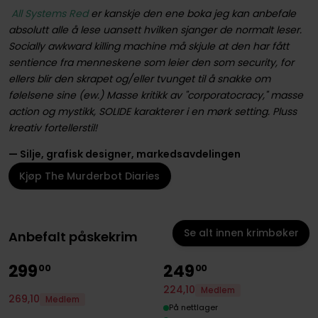
All Systems Red
er kanskje den ene boka jeg kan anbefale
absolutt alle å lese uansett hvilken sjanger de normalt leser.
Socially awkward killing machine må skjule at den har fått
sentience fra menneskene som leier den som security, for
ellers blir den skrapet og/eller tvunget til å snakke om
følelsene sine (ew.) Masse kritikk av "corporatocracy," masse
action og mystikk, SOLIDE karakterer i en mørk setting. Pluss
kreativ fortellerstil!
— Silje, grafisk designer, markedsavdelingen
Kjøp The Murderbot Diaries
Se alt innen krimbøker
Anbefalt påskekrim
299
249
00
00
224
,
10
Medlem
269
,
10
Medlem
På nettlager