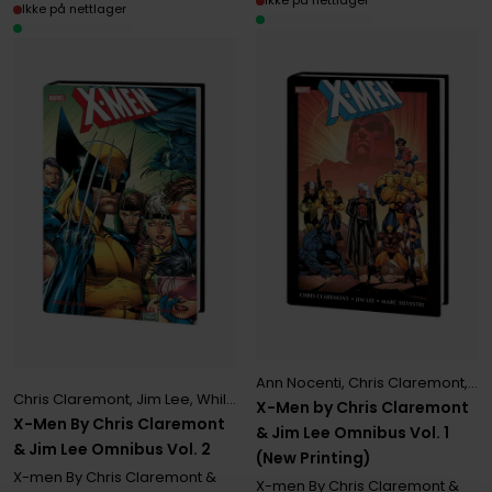
Ikke på nettlager
Ikke på nettlager
Ann Nocenti
,
Chris Claremont
,
Te
Chris Claremont
,
Jim Lee
,
Whilce Portacio
X-Men by Chris Claremont
X-Men By Chris Claremont
& Jim Lee Omnibus Vol. 1
& Jim Lee Omnibus Vol. 2
(New Printing)
X-men By Chris Claremont &
X-men By Chris Claremont &