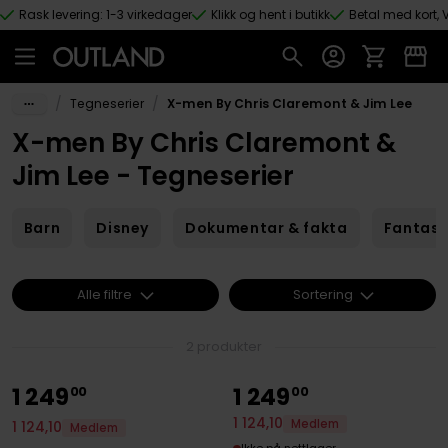
Rask levering: 1-3 virkedager
Klikk og hent i butikk
Betal med kort, V
Hopp til hovedinnhold
/
/
Tegneserier
X-men By Chris Claremont & Jim Lee
X-men By Chris Claremont &
Jim Lee - Tegneserier
Barn
Disney
Dokumentar & fakta
Fantas
Alle filtre
Sortering
2 produkter
1
249
1
249
00
00
1
124
,
10
Medlem
1
124
,
10
Medlem