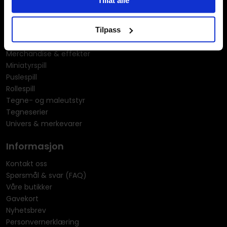
Kortspill & samlekort
KPOP & musikk
Tilpass
LEGO
Manga
Merchandise & effekter
Miniatyrspill
Puslespill
Rollespill
Tegne- og maleutstyr
Tegneserier
Univers & merkevarer
Informasjon
Kontakt oss
Spørsmål & svar (FAQ)
Våre butikker
Gavekort
Nyhetsbrev
Personvernerklæring