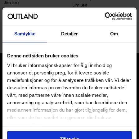
Jim Lee
Jim Lee
Hardcover · Engelsk
Hardcover · Engelsk
1
Samtykke
Detaljer
Om
Denne nettsiden bruker cookies
Vi bruker informasjonskapsler for å gi innhold og
annonser et personlig preg, for å levere sosiale
mediefunksjoner og for å analysere trafikken vår. Vi deler
dessuten informasjon om hvordan du bruker nettstedet
vårt, med partnerne våre innen sosiale medier,
Våre kategorier
annonsering og analysearbeid, som kan kombinere den
Brettspill
med annen informasjon du har gjort tilgjengelig for dem,
Bøker
eller som de har samlet inn gjennom din bruk av
Godteri, mat & drikke
tjenestene deres.
Hobby & fritid
Klær
Tillat alle