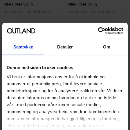
Ville Poter
Vol. 2
Ville Poter
Vol. 3
Hardcover · Norsk Bokmål
Hardcover · Norsk Bokmål
329
00
296
,
10
Medlem
På nettlager
Samtykke
Detaljer
Om
Denne nettsiden bruker cookies
Vi bruker informasjonskapsler for å gi innhold og
annonser et personlig preg, for å levere sosiale
mediefunksjoner og for å analysere trafikken vår. Vi deler
dessuten informasjon om hvordan du bruker nettstedet
vårt, med partnerne våre innen sosiale medier,
annonsering og analysearbeid, som kan kombinere den
med annen informasjon du har gjort tilgjengelig for dem,
eller som de har samlet inn gjennom din bruk av