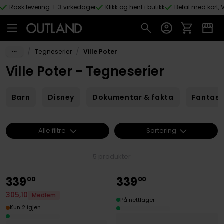
Rask levering: 1-3 virkedager
Klikk og hent i butikk
Betal med kort, V
Hopp til hovedinnhold
/
/
Tegneserier
Ville Poter
Ville Poter - Tegneserier
Barn
Disney
Dokumentar & fakta
Fantas
Alle filtre
Sortering
5 produkter
339
339
00
00
305
,
10
Medlem
På nettlager
Kun 2 igjen