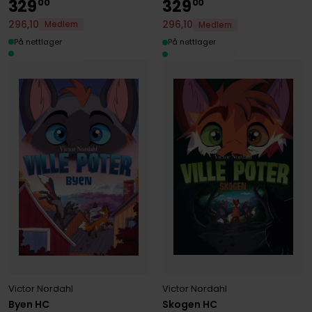
329
329
00
00
296
,
10
296
,
10
Medlem
Medlem
På nettlager
På nettlager
Victor Nordahl
Victor Nordahl
Skogen HC
Byen HC