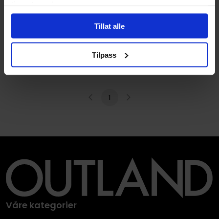
tjenestene deres.
Victor Nordahl
Tillat alle
Ville Poter ( 1) Revefarmen
HC
Tilpass
Ville Poter
Vol. 1
Hardcover · Norsk Bokmål
1
Våre kategorier