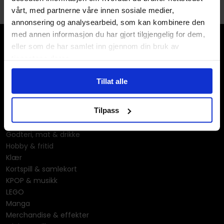
gjerne vil gi deg sine tips.
vårt, med partnerne våre innen sosiale medier,
annonsering og analysearbeid, som kan kombinere den
med annen informasjon du har gjort tilgjengelig for dem,
eller som de har samlet inn gjennom din bruk av
tjenestene deres.
Tillat alle
Våre kategorier
Tilpass
Brettspill
Bøker
Godteri, mat & drikke
Hobby & fritid
Klær
Kortspill & samlekort
KPOP & musikk
LEGO
Manga
Merchandise & effekter