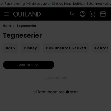
Rask levering: 1-3 virkedager
Klikk og hent i butikk
Betal med kort, V
Hopp til hovedinnhold
/
Hjem
Tegneserier
Tegneserier
Barn
Disney
Dokumentar & fakta
Fantas
Alle filtre
ingen produkter
Vi fant ingen resultater