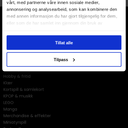
vårt, med partnerne våre innen sosiale medier,
annonsering og analysearbeid, som kan kombinere den
med annen informasjon du har gjort tilgjengelig for dem,
eller som de har samlet inn gjennom din bruk av
tjenestene deres.
Tillat alle
Våre kategorier
Brettspill
Tilpass
Bøker
Godteri, mat & drikke
Hobby & fritid
Klær
Kortspill & samlekort
KPOP & musikk
LEGO
Manga
Merchandise & effekter
Miniatyrspill