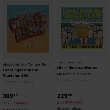
Tom Tomorrow
Alex Norris
,
Ann Telnaes
,
Ben Passmore
,
Berry Deutsch
,
Brian McFa
Life in the Stupidverse
Greetings From the
Life in the Stupidverse
Wasteland HC
Paperback · Engelsk
Hardcover · Engelsk
369
229
00
00
206
,
10
Medlem
332
,
10
Medlem
Ikke på nettlager