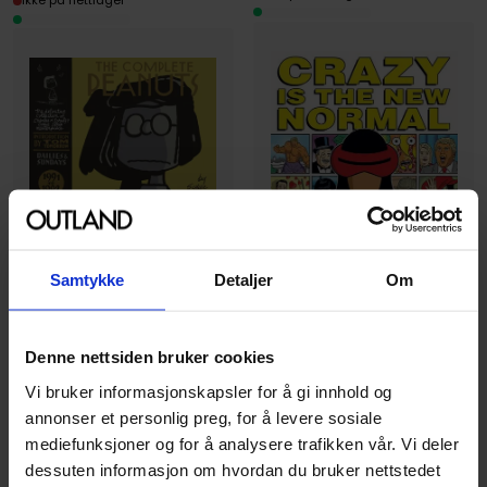
Ikke på nettlager
Charles M. Schulz
,
Tom Tomorrow
Samtykke
Detaljer
Om
The Complete Peanuts
Tom Tomorrow
1991-1992: Volume 21
Crazy Is The New Normal
The Complete Peanuts
Vol. 21
This modern world
Denne nettsiden bruker cookies
Hardcover · Engelsk
Paperback · Engelsk
Vi bruker informasjonskapsler for å gi innhold og
annonser et personlig preg, for å levere sosiale
1
mediefunksjoner og for å analysere trafikken vår. Vi deler
dessuten informasjon om hvordan du bruker nettstedet