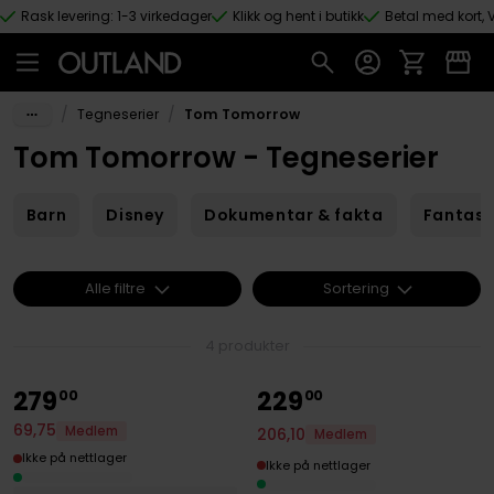
Rask levering: 1-3 virkedager
Klikk og hent i butikk
Betal med kort, V
Hopp til hovedinnhold
/
/
Tegneserier
Tom Tomorrow
Tom Tomorrow - Tegneserier
Barn
Disney
Dokumentar & fakta
Fantas
Alle filtre
Sortering
4 produkter
279
229
00
00
69
,
75
Medlem
206
,
10
Medlem
Ikke på nettlager
Ikke på nettlager