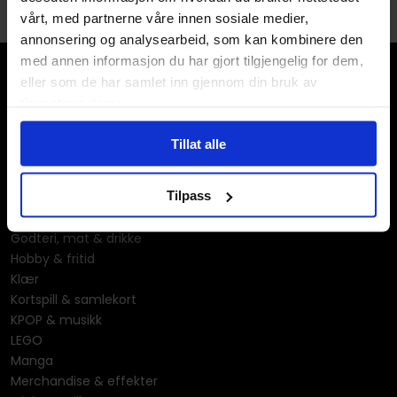
gjerne vil gi deg sine tips.
vårt, med partnerne våre innen sosiale medier,
annonsering og analysearbeid, som kan kombinere den
med annen informasjon du har gjort tilgjengelig for dem,
eller som de har samlet inn gjennom din bruk av
tjenestene deres.
Tillat alle
Våre kategorier
Tilpass
Brettspill
Bøker
Godteri, mat & drikke
Hobby & fritid
Klær
Kortspill & samlekort
KPOP & musikk
LEGO
Manga
Merchandise & effekter