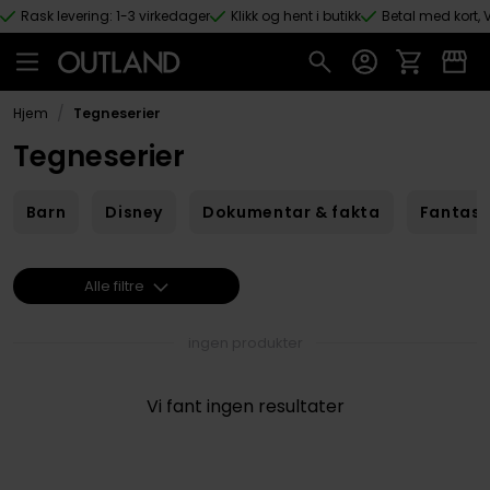
Rask levering: 1-3 virkedager
Klikk og hent i butikk
Betal med kort, V
Hopp til hovedinnhold
/
Hjem
Tegneserier
Tegneserier
Barn
Disney
Dokumentar & fakta
Fantas
Alle filtre
ingen produkter
Vi fant ingen resultater