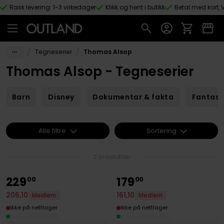
Rask levering: 1-3 virkedager
Klikk og hent i butikk
Betal med kort, V
Hopp til hovedinnhold
/
/
Tegneserier
Thomas Alsop
Thomas Alsop - Tegneserier
Barn
Disney
Dokumentar & fakta
Fantas
Alle filtre
Sortering
2 produkter
229
179
00
00
206
,
10
161
,
10
Medlem
Medlem
Ikke på nettlager
Ikke på nettlager