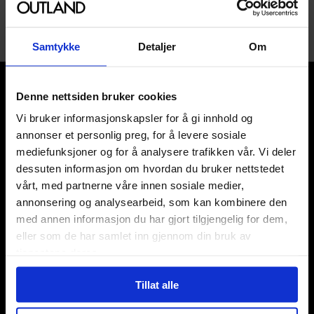
1
Samtykke
Detaljer
Om
Denne nettsiden bruker cookies
Vi bruker informasjonskapsler for å gi innhold og
annonser et personlig preg, for å levere sosiale
mediefunksjoner og for å analysere trafikken vår. Vi deler
Våre kategorier
dessuten informasjon om hvordan du bruker nettstedet
Brettspill
vårt, med partnerne våre innen sosiale medier,
Bøker
annonsering og analysearbeid, som kan kombinere den
Godteri, mat & drikke
med annen informasjon du har gjort tilgjengelig for dem,
Hobby & fritid
eller som de har samlet inn gjennom din bruk av
Klær
tjenestene deres.
Kortspill & samlekort
KPOP & musikk
Tillat alle
LEGO
Manga