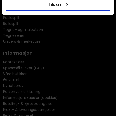
Tilpass
Merchandise & effekter
Miniatyrspill
Puslespill
Rollespill
Tegne- og maleutstyr
Tegneserier
Univers & merkevarer
Informasjon
Kontakt oss
Spørsmål & svar (FAQ)
Våre butikker
Gavekort
Nyhetsbrev
Personvernerklæring
Informasjonskapsler (cookies)
Betaling- & kjøpsbetingelser
Frakt- & leveringsbetingelser
Retur & angrerett