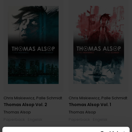
Chris Miskiewicz
,
Palle Schmidt
Chris Miskiewicz
,
Palle Schmidt
Thomas Alsop Vol. 2
Thomas Alsop Vol. 1
Thomas Alsop
Thomas Alsop
Paperback · Engelsk
Paperback · Engelsk