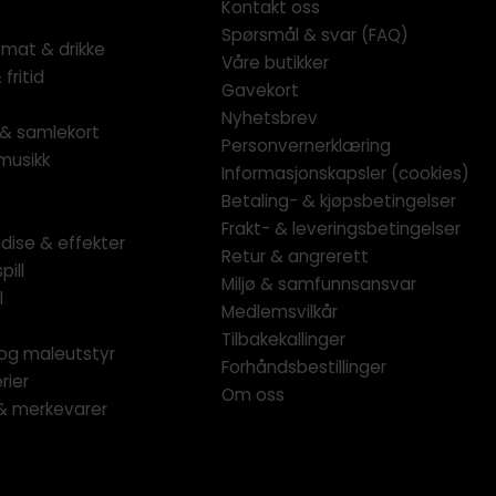
Kontakt oss
Spørsmål & svar (FAQ)
 mat & drikke
Våre butikker
fritid
Gavekort
Nyhetsbrev
l & samlekort
Personvernerklæring
musikk
Informasjonskapsler (cookies)
Betaling- & kjøpsbetingelser
Frakt- & leveringsbetingelser
dise & effekter
Retur & angrerett
pill
Miljø & samfunnsansvar
l
Medlemsvilkår
Tilbakekallinger
og maleutstyr
Forhåndsbestillinger
rier
Om oss
 & merkevarer