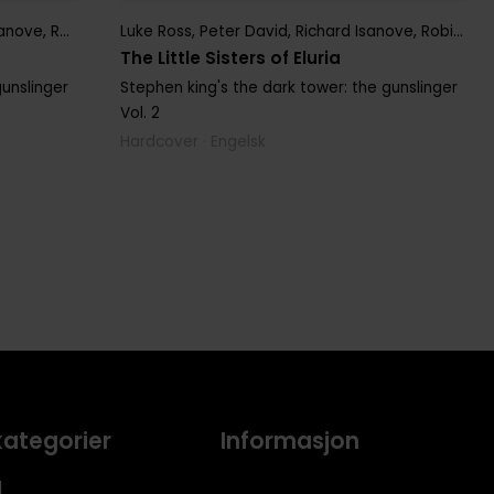
sanove
,
Robin Furth
Luke Ross
,
Stephen King
,
Peter David
,
Richard Isanove
,
Robin Furth
The Little Sisters of Eluria
gunslinger
Stephen king's the dark tower: the gunslinger
Vol. 2
Hardcover · Engelsk
kategorier
Informasjon
l