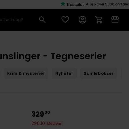
4,6/5
over 5000 omtaler
unslinger - Tegneserier
Krim & mysterier
Nyheter
Samlebokser
Sc
329
00
296
,
10
Medlem