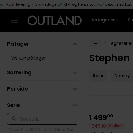
Rask levering: 1-3 virkedager
Klikk og hent i butikk
Betal med kort, 
Hopp til hovedinnhold
Kategorier
Ku
På lager
/
Tegneserier
Stephen k
Vis kun på lager
Sortering
Barn
Disney
Per side
Serie
1
499
00
1
349
,
10
Medlem
Viser 20 av 16920, søk for å finne flere