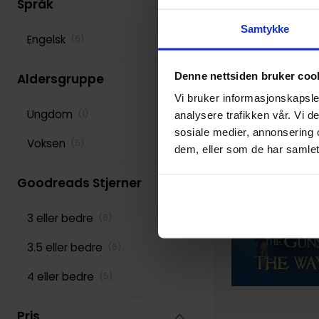
Språk
Samtykke
Engelsk
(
6
)
Denne nettsiden bruker coo
Aldersgruppe
Vi bruker informasjonskapsler
Ungdom
(
1
)
analysere trafikken vår. Vi 
sosiale medier, annonsering 
Voksen
(
5
)
dem, eller som de har samlet
Goodreads Stjerner
3 eller bedre
(
6
)
3.5 eller bedre
(
6
)
4 eller bedre
(
5
)
Pris