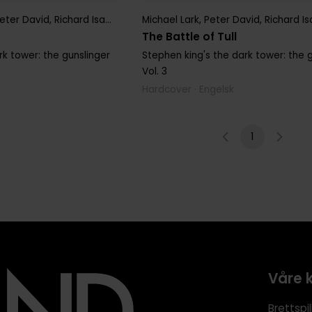
eter David
,
Richard Isanove
,
Robin Furth
Michael Lark
,
Stephen King
,
Peter David
,
Richard I
The Battle of Tull
rk tower: the gunslinger
Stephen king's the dark tower: the 
Vol. 3
Hardcover · Engelsk
1
Våre 
Brettspil