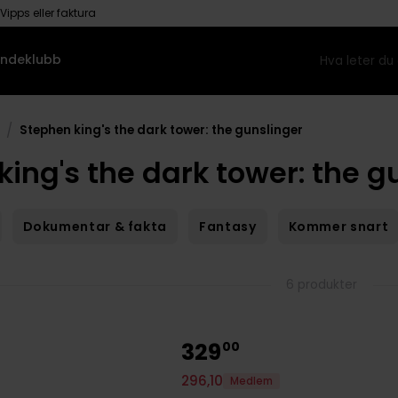
Vipps eller faktura
ndeklubb
/
Stephen king's the dark tower: the gunslinger
ing's the dark tower: the g
Dokumentar & fakta
Fantasy
Kommer snart
6 produkter
329
00
296
,
10
Medlem