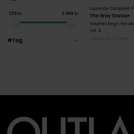
Laurence Campbell
,
P
329
kr
5
899
kr
The Way Station
Stephen king's the da
Vol. 4
Hardcover · Engelsk
#Tag