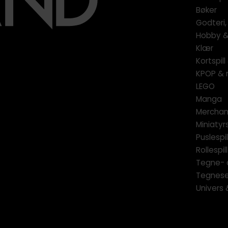
Bøker
Godteri,
Hobby & 
Klær
Kortspil
KPOP & 
LEGO
Manga
Merchan
Miniatyrs
Puslespil
Rollespill
Tegne- 
Tegnese
Univers