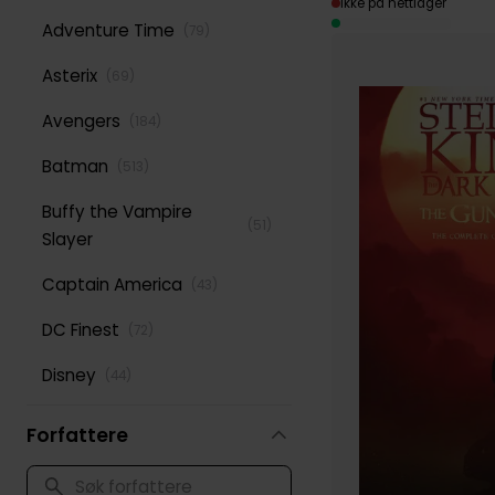
Ikke på nettlager
Adventure Time
(
79
)
Asterix
(
69
)
Avengers
(
184
)
Batman
(
513
)
Buffy the Vampire
(
51
)
Slayer
Captain America
(
43
)
DC Finest
(
72
)
Disney
(
44
)
Green Lantern
(
52
)
Forfattere
Iron Man
(
51
)