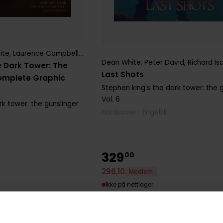
ite
,
Laurence Campbell
,
Luke Ross
,
Michael Lark
,
Peter David
,
Rich
Dean White
,
Peter David
,
Richard I
e Dark Tower: The
Last Shots
Complete Graphic
Stephen king's the dark tower: the 
Vol. 6
rk tower: the gunslinger
Hardcover · Engelsk
329
00
296
,
10
Medlem
Ikke på nettlager