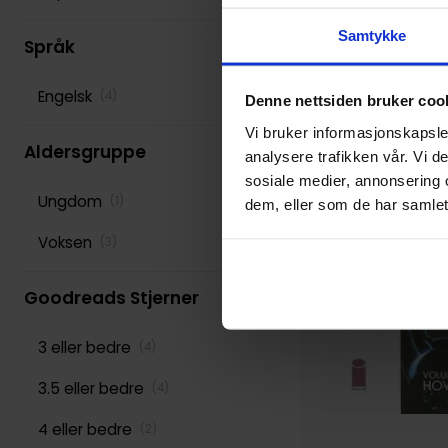
Samtykke
Various
(
277
)
Språk
Engelsk
(
4
)
Denne nettsiden bruker coo
Vi bruker informasjonskapsler
Aldersgruppe
analysere trafikken vår. Vi 
sosiale medier, annonsering 
Ungdom
(
1
)
dem, eller som de har samlet
Voksen
(
3
)
Goodreads Stjerner
3 eller bedre
(
4
)
3.5 eller bedre
(
4
)
4 eller bedre
(
2
)