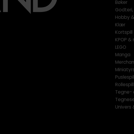
Bøker
Godteri,
Hobby & 
Klær
Kortspil
KPOP & 
LEGO
Manga
Merchan
Miniatyrs
Puslespil
Rollespill
Tegne- 
Tegnese
Univers