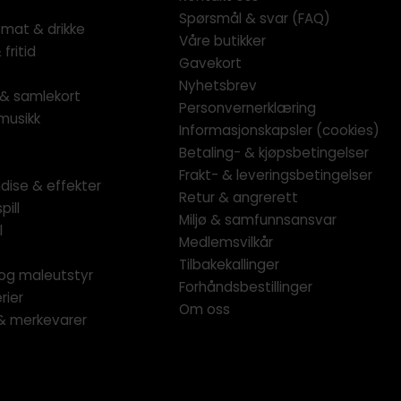
Spørsmål & svar (FAQ)
 mat & drikke
Våre butikker
fritid
Gavekort
Nyhetsbrev
l & samlekort
Personvernerklæring
musikk
Informasjonskapsler (cookies)
Betaling- & kjøpsbetingelser
Frakt- & leveringsbetingelser
dise & effekter
Retur & angrerett
pill
Miljø & samfunnsansvar
l
Medlemsvilkår
Tilbakekallinger
og maleutstyr
Forhåndsbestillinger
rier
Om oss
 & merkevarer