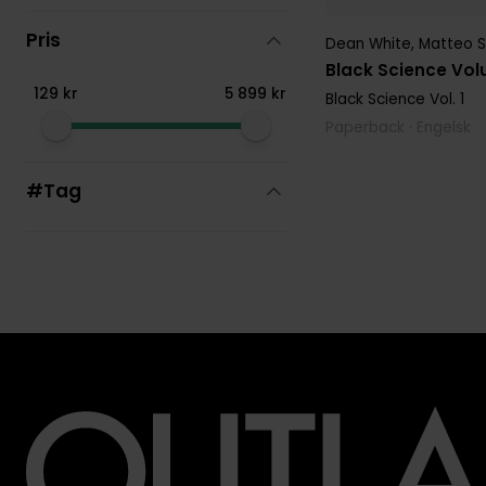
Pris
Dean White
,
Matteo S
Black Science Vol
129
kr
5
899
kr
Black Science
Vol. 1
Paperback · Engelsk
#Tag