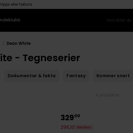
Vipps eller faktura
ndeklubb
/
Dean White
te - Tegneserier
Dokumentar & fakta
Fantasy
Kommer snart
4 produkter
329
00
296
,
10
Medlem