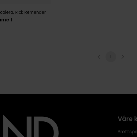
calera
,
Rick Remender
ume 1
1
Våre 
Brettspil