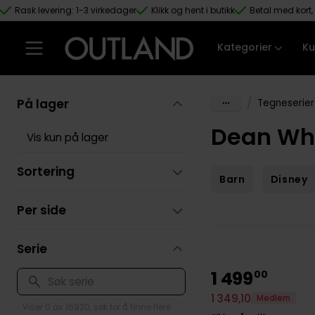
Rask levering: 1-3 virkedager
Klikk og hent i butikk
Betal med kort, 
Hopp til hovedinnhold
Kategorier
Ku
På lager
/
Tegneserier
Dean Whi
Vis kun på lager
Sortering
Barn
Disney
Per side
Serie
1
499
00
1
349
,
10
Medlem
Viser 0 av 16920, søk for å finne flere