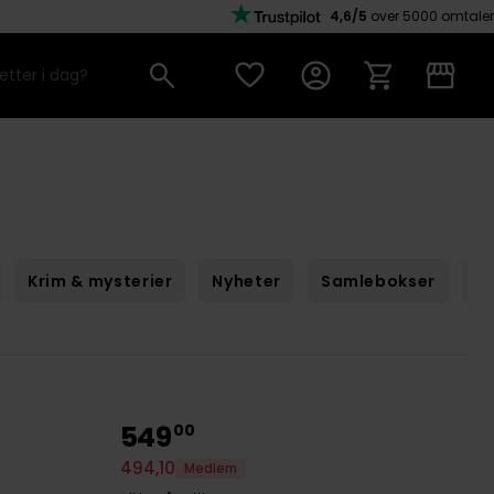
4,6/5
over 5000 omtaler
Krim & mysterier
Nyheter
Samlebokser
Sc
549
00
494
,
10
Medlem