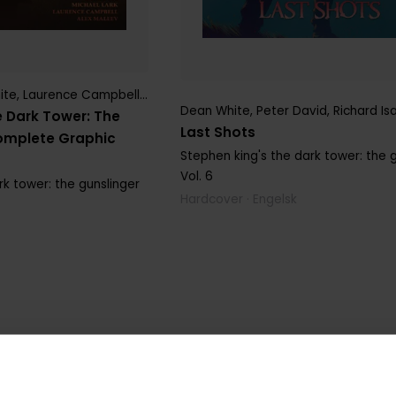
ite
,
Laurence Campbell
,
Luke Ross
,
Michael Lark
,
Peter David
,
Rich
Dean White
,
Peter David
,
Richard I
e Dark Tower: The
Last Shots
Complete Graphic
Stephen king's the dark tower: the 
Vol. 6
rk tower: the gunslinger
Hardcover · Engelsk