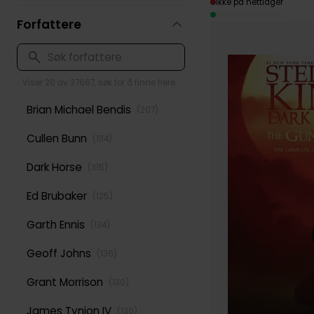
Ikke på nettlager
Forfattere
Viser 20 av 37667, søk for å finne flere
Brian Michael Bendis
(
207
)
Cullen Bunn
(
134
)
Dark Horse
(
315
)
Ed Brubaker
(
125
)
Garth Ennis
(
134
)
Geoff Johns
(
136
)
Grant Morrison
(
130
)
James Tynion IV
(
130
)