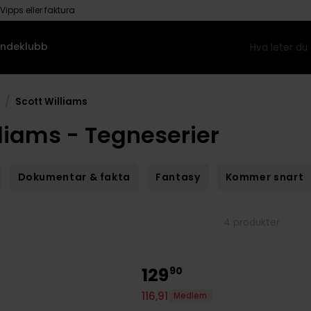
Vipps eller faktura
ndeklubb
/
Scott Williams
lliams - Tegneserier
Dokumentar & fakta
Fantasy
Kommer snart
4 produkter
129
90
116
,
91
Medlem