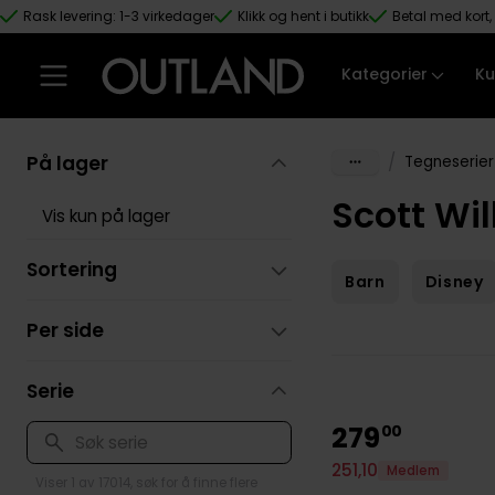
Rask levering: 1-3 virkedager
Klikk og hent i butikk
Betal med kort, 
Hopp til hovedinnhold
Kategorier
Ku
På lager
/
Tegneserier
Scott Wi
Vis kun på lager
Sortering
Barn
Disney
Per side
Serie
279
00
251
,
10
Medlem
Viser 1 av 17014, søk for å finne flere