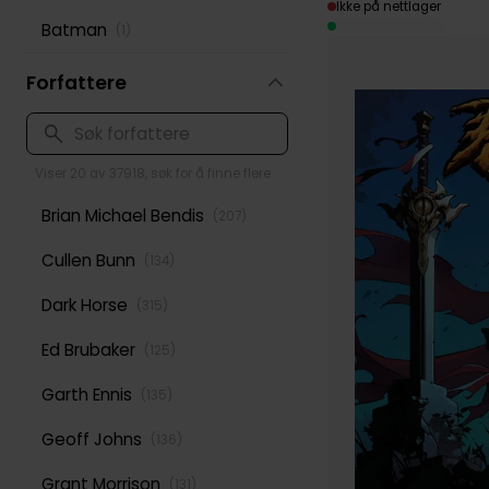
Ikke på nettlager
Batman
(
1
)
Forfattere
Viser 20 av 37918, søk for å finne flere
Brian Michael Bendis
(
207
)
Cullen Bunn
(
134
)
Dark Horse
(
315
)
Ed Brubaker
(
125
)
Garth Ennis
(
135
)
Geoff Johns
(
136
)
Grant Morrison
(
131
)