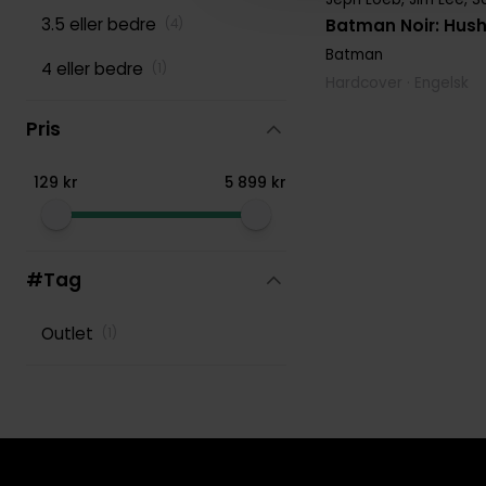
3.5 eller bedre
Batman Noir: Hus
(
4
)
Batman
4 eller bedre
(
1
)
Hardcover · Engelsk
Pris
129
kr
5
899
kr
#Tag
Outlet
(
1
)