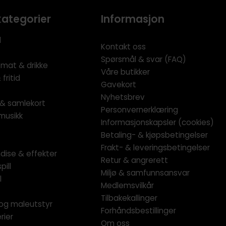
kategorier
Informasjon
l
Kontakt oss
Spørsmål & svar (FAQ)
 mat & drikke
Våre butikker
fritid
Gavekort
Nyhetsbrev
l & samlekort
Personvernerklæring
musikk
Informasjonskapsler (cookies)
Betaling- & kjøpsbetingelser
Frakt- & leveringsbetingelser
dise & effekter
Retur & angrerett
pill
Miljø & samfunnsansvar
l
Medlemsvilkår
Tilbakekallinger
og maleutstyr
Forhåndsbestillinger
rier
Om oss