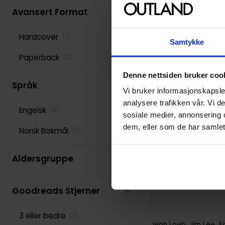
Avansert Format
Stan Lee
(
152
)
Hardcover
(
1
)
Various
(
277
)
Samtykke
Paperback
(
3
)
Denne nettsiden bruker coo
Språk
Vi bruker informasjonskapsler
analysere trafikken vår. Vi 
Engelsk
(
3
)
sosiale medier, annonsering 
dem, eller som de har samlet
Norsk Bokmål
(
1
)
Aldersgruppe
Goodreads Stjerner
3 eller bedre
(
4
)
Jeph Loeb
,
Jim Lee
,
S