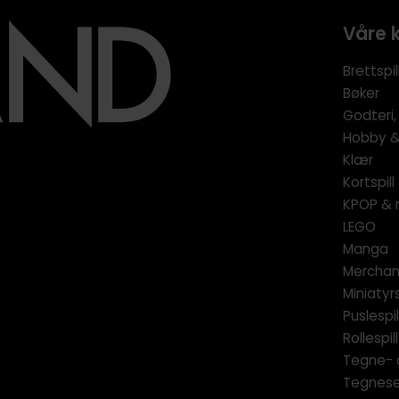
Våre 
Brettspil
Bøker
Godteri,
Hobby & 
Klær
Kortspil
KPOP & 
LEGO
Manga
Merchan
Miniatyrs
Puslespil
Rollespill
Tegne- 
Tegnese