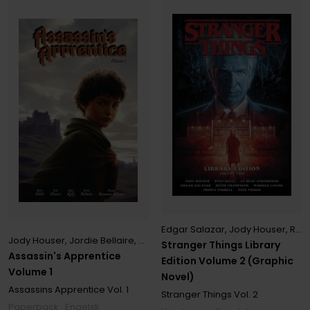
Edgar Salazar
,
Jody Houser
,
Ryan Kelly
Jody Houser
,
Jordie Bellaire
,
Robin Hobb
,
Ryan Kelly
Stranger Things Library
Assassin's Apprentice
Edition Volume 2 (Graphic
Volume 1
Novel)
Assassins Apprentice
Vol. 1
Stranger Things
Vol. 2
Paperback · Engelsk