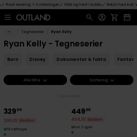
Rask levering: 1-3 virkedager
Klikk og hent i butikk
Betal med kort, V
Hopp til hovedinnhold
/
/
Tegneserier
Ryan Kelly
Ryan Kelly - Tegneserier
Barn
Disney
Dokumentar & fakta
Fantas
Alle filtre
Sortering
7 produkter
329
449
00
00
404
,
10
Medlem
296
,
10
Medlem
Kun 2 igjen
På nettlager