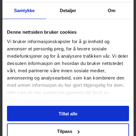
Samtykke
Detaljer
Om
Denne nettsiden bruker cookies
Vi bruker informasjonskapsler for å gi innhold og
Hassan Otsmane-Elhaou
,
Jody Houser
Carlos D'Anda
,
Jordie Bellaire
,
Dr Brian Wood
,
Robin Hobb
,
Ra
annonser et personlig preg, for å levere sosiale
The Complete Assassin's
Star Wars Volume 2: From
mediefunksjoner og for å analysere trafikken vår. Vi deler
Apprentice (Graphic Novel)
the Ruins of Alderaan
dessuten informasjon om hvordan du bruker nettstedet
Assassin's Apprentice
Star Wars
Vol. 2
vårt, med partnerne våre innen sosiale medier,
Paperback · Engelsk
Paperback · Engelsk
annonsering og analysearbeid, som kan kombinere den
med annen informasjon du har gjort tilgjengelig for dem,
329
00
eller som de har samlet inn gjennom din bruk av
296
,
10
tjenestene deres.
Medlem
Ikke på nettlager
Tillat alle
Tilpass