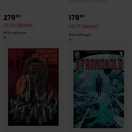
Hardcover · Engelsk
279
179
00
00
251
,
10
Medlem
44
,
75
Medlem
På nettlager
På nettlager