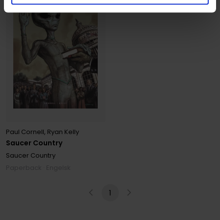
Paul Cornell
,
Ryan Kelly
Saucer Country
Saucer Country
Paperback · Engelsk
1