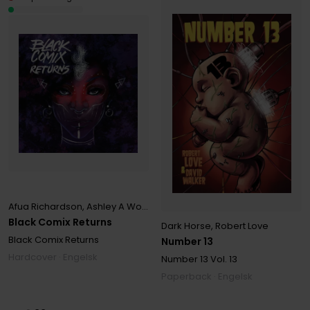
Afua Richardson
,
Ashley A Woods
,
Damian Duffy
,
Jeremy Love
,
John
Black Comix Returns
Dark Horse
,
Robert Love
Black Comix Returns
Number 13
Hardcover · Engelsk
Number 13
Vol. 13
Paperback · Engelsk