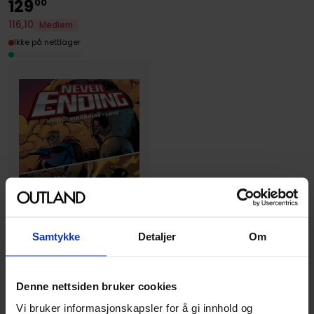
129
00
116
,
10
Medlem
Ikke på nettlager
Samtykke
Detaljer
Om
Denne nettsiden bruker cookies
Adam Knave
,
D. J. Kirkbride
,
Robert Love
Vi bruker informasjonskapsler for å gi innhold og