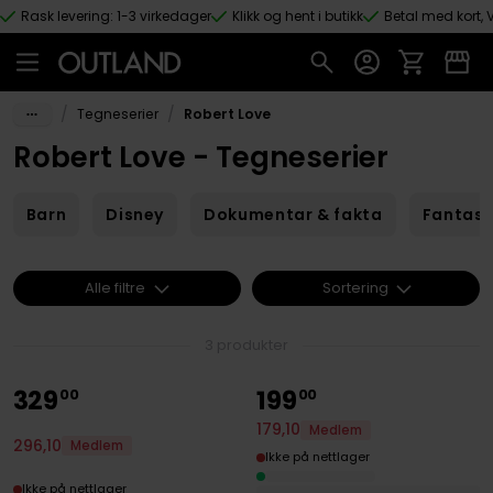
Rask levering: 1-3 virkedager
Klikk og hent i butikk
Betal med kort, V
Hopp til hovedinnhold
/
/
Tegneserier
Robert Love
Robert Love - Tegneserier
Barn
Disney
Dokumentar & fakta
Fantas
Alle filtre
Sortering
3 produkter
329
199
00
00
179
,
10
Medlem
296
,
10
Medlem
Ikke på nettlager
Ikke på nettlager