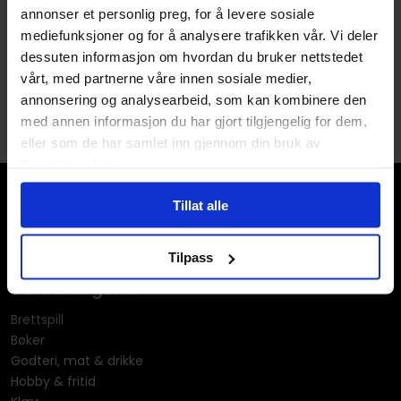
Never Ending
annonser et personlig preg, for å levere sosiale
Never Ending
mediefunksjoner og for å analysere trafikken vår. Vi deler
Paperback · Engelsk
dessuten informasjon om hvordan du bruker nettstedet
vårt, med partnerne våre innen sosiale medier,
1
annonsering og analysearbeid, som kan kombinere den
med annen informasjon du har gjort tilgjengelig for dem,
eller som de har samlet inn gjennom din bruk av
tjenestene deres.
Tillat alle
Tilpass
Våre kategorier
Brettspill
Bøker
Godteri, mat & drikke
Hobby & fritid