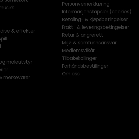
Personvernerklæring
musikk
Informasjonskapsler (cookies)
Betaling- & kjøpsbetingelser
Frakt- & leveringsbetingelser
dise & effekter
Retur & angrerett
pill
Miljø & samfunnsansvar
l
Medlemsvilkår
Tilbakekallinger
og maleutstyr
Forhåndsbestillinger
rier
Om oss
 & merkevarer