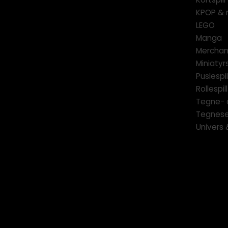
KPOP & 
LEGO
Manga
Merchan
Miniatyrs
Puslespil
Rollespill
Tegne- 
Tegnese
Univers