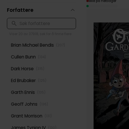
Ikke på nettlager
Forfattere
Viser 20 av 37918, søk for å finne flere
Brian Michael Bendis
(
207
)
Cullen Bunn
(
134
)
Dark Horse
(
315
)
Ed Brubaker
(
125
)
Garth Ennis
(
135
)
Geoff Johns
(
136
)
Grant Morrison
(
131
)
James Tynion IV
(
130
)