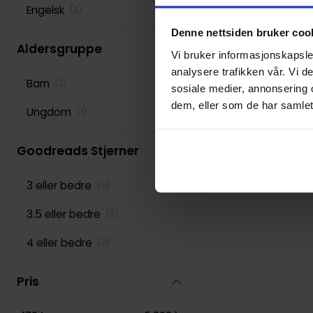
Engelsk
(
3
)
Various
(
277
)
Denne nettsiden bruker coo
Aldersgruppe
Vi bruker informasjonskapsler
analysere trafikken vår. Vi 
Barn
(
2
)
sosiale medier, annonsering 
dem, eller som de har samlet
Ungdom
(
1
)
Goodreads Stjerner
3 eller bedre
(
3
)
3.5 eller bedre
(
3
)
4 eller bedre
(
2
)
Pris