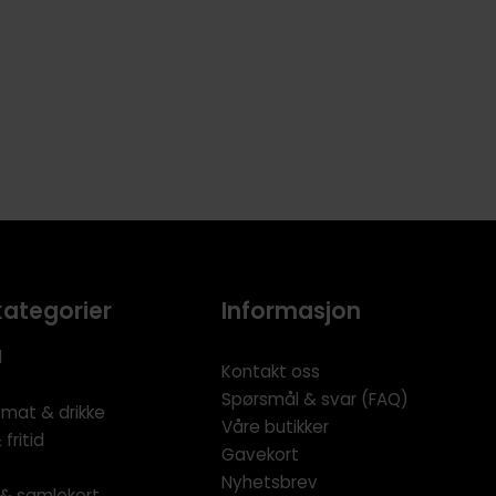
kategorier
Informasjon
l
Kontakt oss
Spørsmål & svar (FAQ)
 mat & drikke
Våre butikker
fritid
Gavekort
Nyhetsbrev
l & samlekort