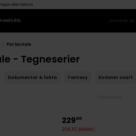
Vipps eller faktura
ndeklubb
/
Pat McHale
le - Tegneserier
Dokumentar & fakta
Fantasy
Kommer snart
3 produkter
229
00
206
,
10
Medlem