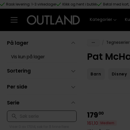
Rask levering: 1-3 virkedager
Klikk og hent i butikk
Betal med kort, 
Hopp til hovedinnhold
Kategorier
Ku
På lager
/
Tegneserier
Pat McHa
Vis kun på lager
Sortering
Barn
Disney
Per side
Serie
179
00
161
,
10
Medlem
Viser 0 av 17014, søk for å finne flere