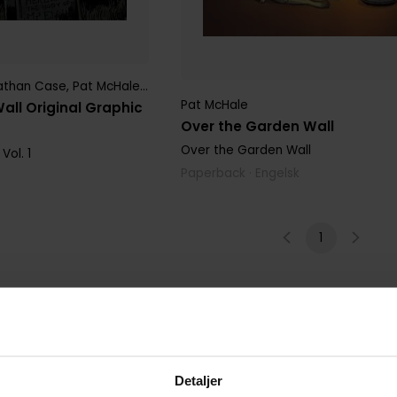
athan Case
,
Pat McHale
,
Patrick McHale
Pat McHale
all Original Graphic
Over the Garden Wall
Over the Garden Wall
Vol. 1
Paperback · Engelsk
1
Detaljer