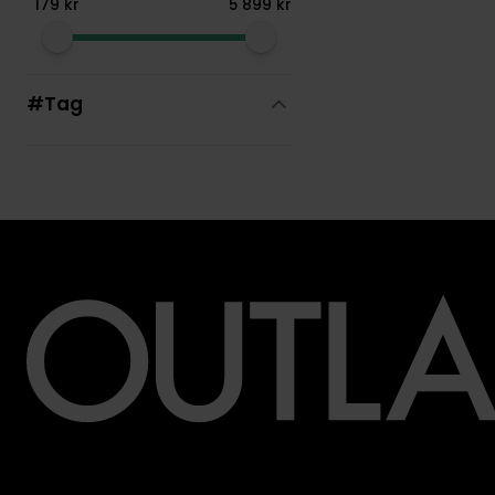
179
kr
5
899
kr
#Tag