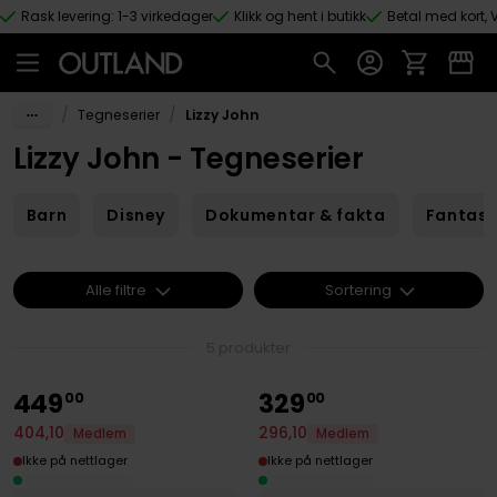
Rask levering: 1-3 virkedager
Klikk og hent i butikk
Betal med kort, V
Hopp til hovedinnhold
/
/
Tegneserier
Lizzy John
Lizzy John - Tegneserier
Barn
Disney
Dokumentar & fakta
Fantas
Alle filtre
Sortering
5 produkter
449
329
00
00
404
,
10
296
,
10
Medlem
Medlem
Ikke på nettlager
Ikke på nettlager