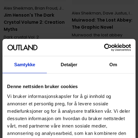
Alex Sheikman
,
Brian Froud
,
Joshua Dysart
,
Lizzy John
Alex Sheikman
,
Dave Justus
,
Inaki Miranda
Jim Henson's The Dark
Muirwood: The Lost Abbey:
Crystal Volume 2: Creation
The Graphic Novel
Myths
Muirwood: the lost abbey
Dark crystal
Vol. 2
Paperback · Engelsk
Hardcover · Engelsk
179
00
Samtykke
Detaljer
Om
161
,
10
Medlem
Ikke på nettlager
Denne nettsiden bruker cookies
Vi bruker informasjonskapsler for å gi innhold og
annonser et personlig preg, for å levere sosiale
mediefunksjoner og for å analysere trafikken vår. Vi deler
dessuten informasjon om hvordan du bruker nettstedet
vårt, med partnerne våre innen sosiale medier,
annonsering og analysearbeid, som kan kombinere den