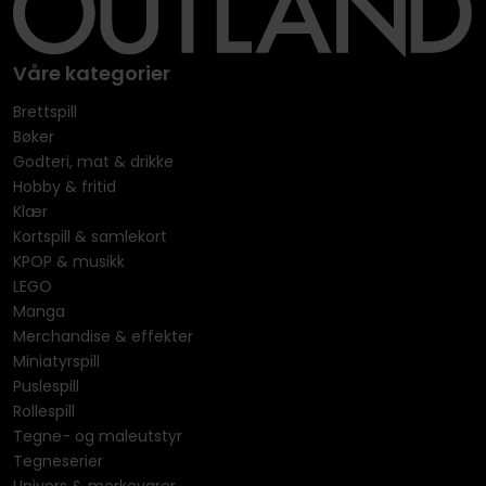
Våre kategorier
Brettspill
Bøker
Godteri, mat & drikke
Hobby & fritid
Klær
Kortspill & samlekort
KPOP & musikk
LEGO
Manga
Merchandise & effekter
Miniatyrspill
Puslespill
Rollespill
Tegne- og maleutstyr
Tegneserier
Univers & merkevarer