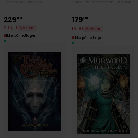
Boks Set: Paperback · Engelsk
Hardcover · Engelsk
229
179
00
00
206
,
10
Medlem
161
,
10
Medlem
Ikke på nettlager
Ikke på nettlager