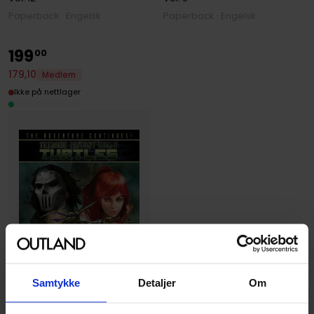
Paperback · Engelsk
Paperback · Engelsk
199
00
179
,
10
Medlem
Ikke på nettlager
Samtykke
Detaljer
Om