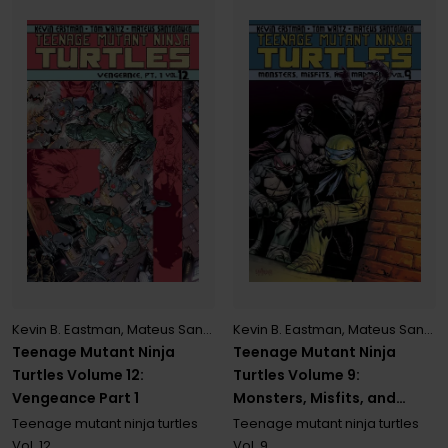
Kevin B. Eastman
,
Mateus Santolouco
Kevin B. Eastman
,
Tom Waltz
,
Mateus Santolouco
Teenage Mutant Ninja
Teenage Mutant Ninja
Turtles Volume 12:
Turtles Volume 9:
Vengeance Part 1
Monsters, Misfits, and
Madmen
Teenage mutant ninja turtles
Teenage mutant ninja turtles
Vol. 12
Vol. 9