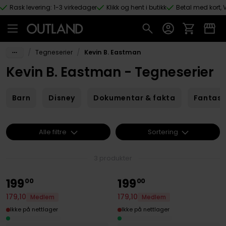
Rask levering: 1-3 virkedager
Klikk og hent i butikk
Betal med kort, V
Hopp til hovedinnhold
/
/
Tegneserier
Kevin B. Eastman
Kevin B. Eastman - Tegneserier
Barn
Disney
Dokumentar & fakta
Fantas
Alle filtre
Sortering
3 produkter
199
199
00
00
179
,
10
179
,
10
Medlem
Medlem
Ikke på nettlager
Ikke på nettlager