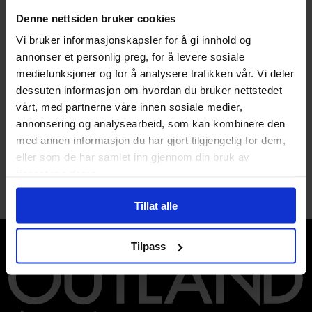
Denne nettsiden bruker cookies
Kevin B. Eastman
,
Tom Waltz
Vi bruker informasjonskapsler for å gi innhold og
Teenage Mutant Ninja
annonser et personlig preg, for å levere sosiale
Turtles Enemies Old,
mediefunksjoner og for å analysere trafikken vår. Vi deler
Enemies New
dessuten informasjon om hvordan du bruker nettstedet
Teenage mutant ninja turtles
vårt, med partnerne våre innen sosiale medier,
Vol. 2
annonsering og analysearbeid, som kan kombinere den
Paperback · Engelsk
med annen informasjon du har gjort tilgjengelig for dem,
eller som de har samlet inn gjennom din bruk av
1
tjenestene deres.
Tillat alle
Tilpass