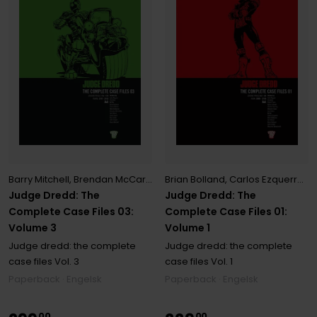
Barry Mitchell
,
Brendan McCarthy
,
Brian Bolland
Brian Bolland
,
,
Dave Gibbons
Carlos Ezquerra
,
Gar
,
J
Judge Dredd: The
Judge Dredd: The
Complete Case Files 03:
Complete Case Files 01:
Volume 3
Volume 1
Judge dredd: the complete
Judge dredd: the complete
case files
Vol. 3
case files
Vol. 1
Paperback · Engelsk
Paperback · Engelsk
00
00