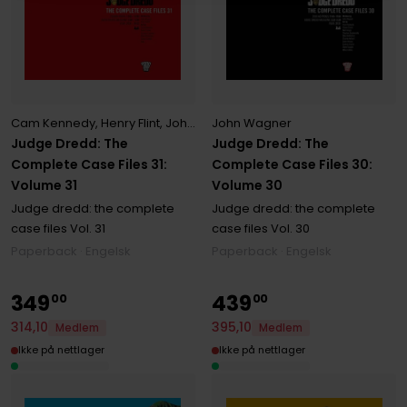
Cam Kennedy
,
Henry Flint
,
John Wagner
John Wagner
,
Mick McMahon
Judge Dredd: The
Judge Dredd: The
Complete Case Files 31:
Complete Case Files 30:
Volume 31
Volume 30
Judge dredd: the complete
Judge dredd: the complete
case files
Vol. 31
case files
Vol. 30
Paperback · Engelsk
Paperback · Engelsk
349
439
00
00
314
,
10
395
,
10
Medlem
Medlem
Ikke på nettlager
Ikke på nettlager