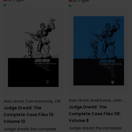
Kun 2 igjen
Kun 2 igjen
Alan Grant
,
Brett Ewins
,
John Wagner
Alan Grant
,
Cam Kennedy
,
Cliff Robinson
,
Garry Leach
,
Ian Gibson
,
J
Judge Dredd: The
Judge Dredd: The
Complete Case Files 08:
Complete Case Files 10:
Volume 8
Volume 10
Judge dredd: the complete
Judge dredd: the complete