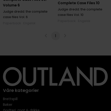
Complete Case Files 10
Volume 6
Judge dredd: the complete
Judge dredd: the complete
case files
Vol. 10
case files
Vol. 6
Paperback · Engelsk
Paperback · Engelsk
1
Våre kategorier
Brettspill
Bøker
Godteri, mat & drikke