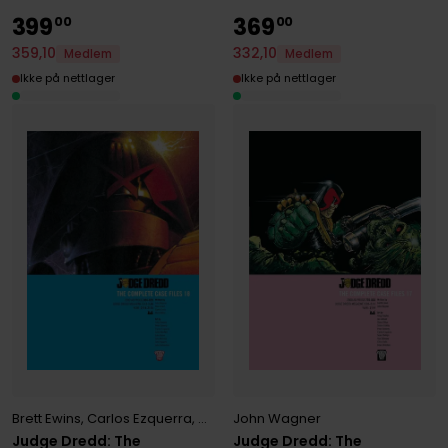
399
369
00
00
332
,
10
359
,
10
Medlem
Medlem
Ikke på nettlager
Ikke på nettlager
Brett Ewins
,
Carlos Ezquerra
,
Garth Ennis
,
John Wagner
,
Mark Millar
John Wagner
Judge Dredd: The
Judge Dredd: The