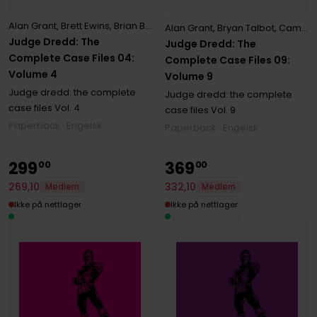
Alan Grant
,
Brett Ewins
,
Brian Bolland
,
Ian Gibson
,
John Wagner
,
Kelv
Alan Grant
,
Bryan Talbot
,
Cam Kennedy
Judge Dredd: The
Judge Dredd: The
Complete Case Files 04:
Complete Case Files 09:
Volume 4
Volume 9
Judge dredd: the complete
Judge dredd: the complete
case files
Vol. 4
case files
Vol. 9
Paperback · Engelsk
Paperback · Engelsk
299
369
00
00
269
,
10
332
,
10
Medlem
Medlem
Ikke på nettlager
Ikke på nettlager