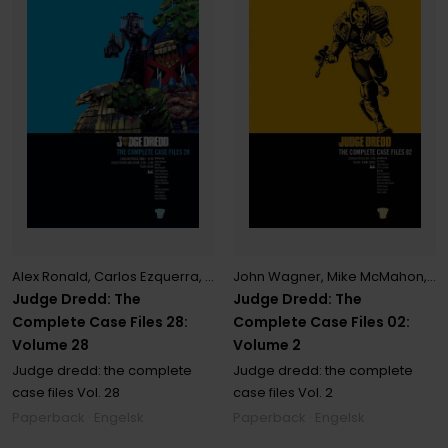
Alex Ronald
,
Carlos Ezquerra
,
Cliff Robinson
John Wagner
,
John Burns
,
Mike McMahon
,
John Wagn
,
Pat
Judge Dredd: The
Judge Dredd: The
Complete Case Files 28:
Complete Case Files 02:
Volume 28
Volume 2
Judge dredd: the complete
Judge dredd: the complete
case files
Vol. 28
case files
Vol. 2
Paperback · Engelsk
Paperback · Engelsk