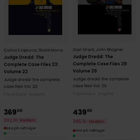
Alan Grant
,
John Wagner
Carlos Ezqeurra
,
Grant Morrison
,
John Burns
,
John Wagner
,
Mark Mil
Judge Dredd: The
Judge Dredd: The
Complete Case Files 29:
Complete Case Files 22:
Volume 29
Volume 22
Judge dredd: the complete
Judge dredd: the complete
case files
Vol. 29
case files
Vol. 22
Paperback · Engelsk
Paperback · Engelsk
369
439
00
00
332
,
10
Medlem
395
,
10
Medlem
Ikke på nettlager
Ikke på nettlager