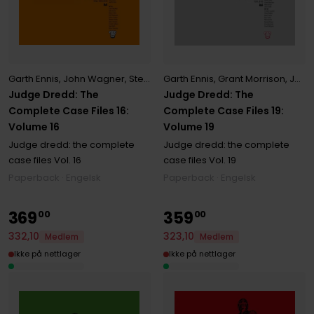
Garth Ennis
,
John Wagner
,
Steve Dillon
Garth Ennis
,
Grant Morrison
,
John Wagner
Judge Dredd: The
Judge Dredd: The
Complete Case Files 16:
Complete Case Files 19:
Volume 16
Volume 19
Judge dredd: the complete
Judge dredd: the complete
case files
Vol. 16
case files
Vol. 19
Paperback · Engelsk
Paperback · Engelsk
369
359
00
00
332
,
10
323
,
10
Medlem
Medlem
Ikke på nettlager
Ikke på nettlager