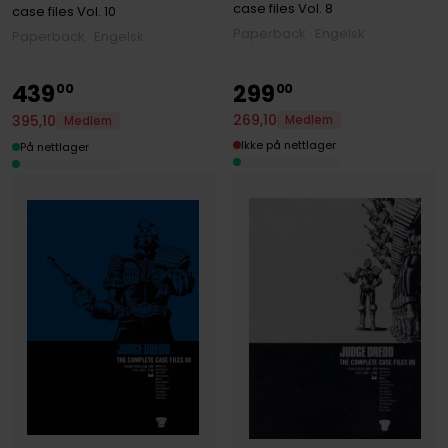
case files
Vol. 8
case files
Vol. 10
Paperback · Engelsk
Paperback · Engelsk
439
299
00
00
269
,
10
395
,
10
Medlem
Medlem
Ikke på nettlager
På nettlager