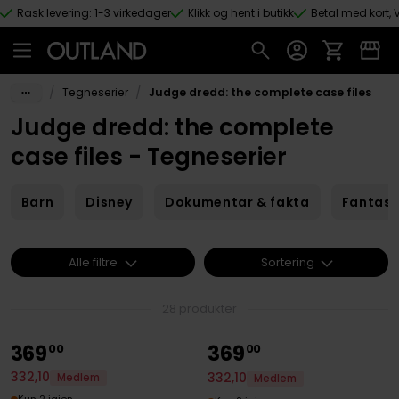
Rask levering: 1-3 virkedager
Klikk og hent i butikk
Betal med kort, V
Hopp til hovedinnhold
/
/
Tegneserier
Judge dredd: the complete case files
Judge dredd: the complete
case files - Tegneserier
Barn
Disney
Dokumentar & fakta
Fantas
Alle filtre
Sortering
28 produkter
369
369
00
00
332
,
10
332
,
10
Medlem
Medlem