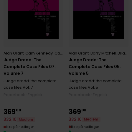
Alan Grant
,
Cam Kennedy
,
Carlos Ezquerra
Alan Grant
,
John Wagner
,
Barry Mitchell
,
Ron Smit
,
Brian Bolland
Judge Dredd: The
Judge Dredd: The
Complete Case Files 07:
Complete Case Files 05:
Volume 7
Volume 5
Judge dredd: the complete
Judge dredd: the complete
case files
Vol. 7
case files
Vol. 5
Paperback · Engelsk
Paperback · Engelsk
369
369
00
00
332
,
10
332
,
10
Medlem
Medlem
Ikke på nettlager
Ikke på nettlager