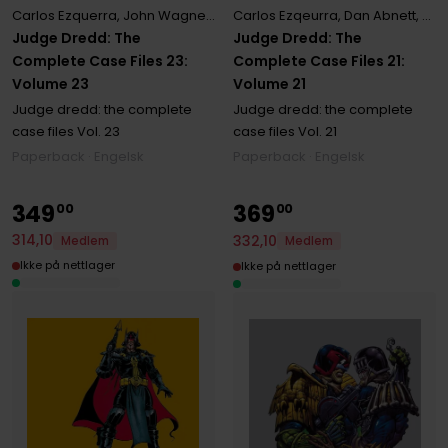
Carlos Ezquerra
,
John Wagner
,
Mark Millar
,
Trevor Hairsine
Carlos Ezqeurra
,
Dan Abnett
,
Joh
Judge Dredd: The
Judge Dredd: The
Complete Case Files 23:
Complete Case Files 21:
Volume 23
Volume 21
Judge dredd: the complete
Judge dredd: the complete
case files
Vol. 23
case files
Vol. 21
Paperback · Engelsk
Paperback · Engelsk
349
369
00
00
314
,
10
332
,
10
Medlem
Medlem
Ikke på nettlager
Ikke på nettlager