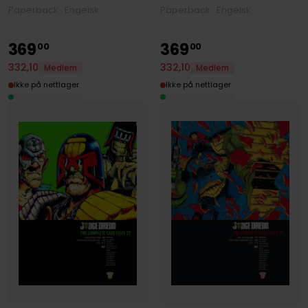
Paperback · Engelsk
Paperback · Engelsk
369
369
00
00
332
,
10
332
,
10
Medlem
Medlem
Ikke på nettlager
Ikke på nettlager