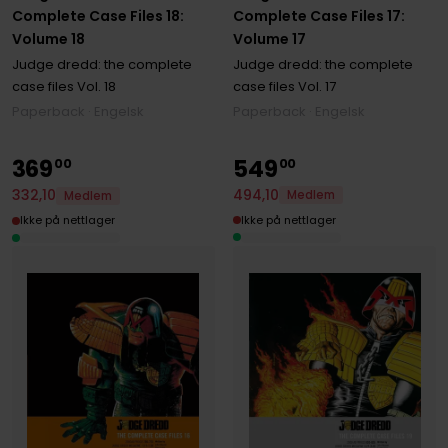
Complete Case Files 18:
Complete Case Files 17:
Volume 18
Volume 17
Judge dredd: the complete
Judge dredd: the complete
case files
Vol. 18
case files
Vol. 17
Paperback · Engelsk
Paperback · Engelsk
369
549
00
00
494
,
10
332
,
10
Medlem
Medlem
Ikke på nettlager
Ikke på nettlager