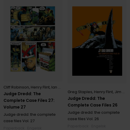
Cliff Robinson
,
Henry Flint
,
Ian Gibson
,
John Burns
,
John Wagner
,
Kev
Greg Staples
,
Henry Flint
,
Jim Murray
Judge Dredd: The
Judge Dredd: The
Complete Case Files 27:
Complete Case Files 26
Volume 27
Judge dredd: the complete
Judge dredd: the complete
case files
Vol. 26
case files
Vol. 27
Paperback · Engelsk
Paperback · Engelsk