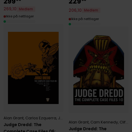
299
229
269
,
10
Medlem
206
,
10
Medlem
Ikke på nettlager
Ikke på nettlager
Alan Grant
,
Carlos Ezquerra
,
John Cooper
,
John Wagner
,
Jose Cas
Alan Grant
,
Cam Kennedy
,
Cliff Robinson
Judge Dredd: The
Judge Dredd: The
Complete Case Files 06: