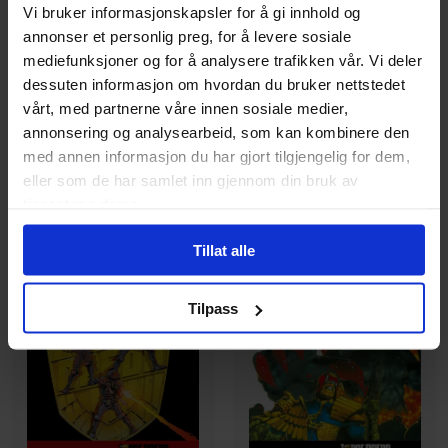
Vi bruker informasjonskapsler for å gi innhold og
Judge Dredd: The
Judge Dredd: The
annonser et personlig preg, for å levere sosiale
Complete Case Files 25:
Complete Case Files 24:
mediefunksjoner og for å analysere trafikken vår. Vi deler
Volume 25
Volume 24
dessuten informasjon om hvordan du bruker nettstedet
Judge dredd: the complete
Judge dredd: the complete
vårt, med partnerne våre innen sosiale medier,
case files
Vol. 25
case files
Vol. 24
annonsering og analysearbeid, som kan kombinere den
Paperback · Engelsk
Paperback · Engelsk
med annen informasjon du har gjort tilgjengelig for dem,
eller som de har samlet inn gjennom din bruk av
339
329
00
00
tjenestene deres.
305
,
10
296
,
10
Medlem
Medlem
Ikke på nettlager
Ikke på nettlager
Tillat alle
Tilpass