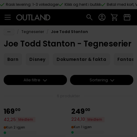
Rask levering: 1-3 virkedager
Klikk og hent i butikk
Betal med kort, V
Hopp til hovedinnhold
/
/
Tegneserier
Joe Todd Stanton
Joe Todd Stanton - Tegneserier
Barn
Disney
Dokumentar & fakta
Fantas
Alle filtre
Sortering
6 produkter
169
249
00
00
224
,
10
42
,
25
Medlem
Medlem
Kun 1 igjen
Kun 2 igjen