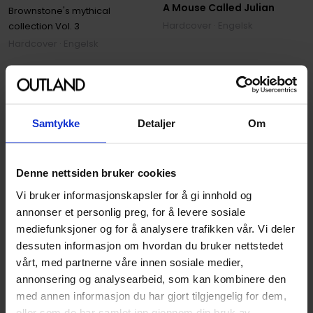
A Mouse Called Julian
Brownstone's mythical
Hardcover · Engelsk
collection
Vol. 3
Hardcover · Engelsk
239
259
00
00
233
,
10
Medlem
215
,
10
Medlem
Ikke på nettlager
Samtykke
Detaljer
Om
Ikke på nettlager
Denne nettsiden bruker cookies
Vi bruker informasjonskapsler for å gi innhold og
annonser et personlig preg, for å levere sosiale
mediefunksjoner og for å analysere trafikken vår. Vi deler
dessuten informasjon om hvordan du bruker nettstedet
vårt, med partnerne våre innen sosiale medier,
annonsering og analysearbeid, som kan kombinere den
med annen informasjon du har gjort tilgjengelig for dem,
eller som de har samlet inn gjennom din bruk av