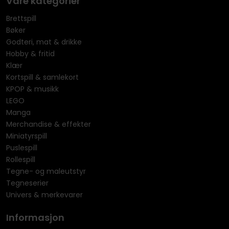
Våre kategorier
Brettspill
Bøker
Godteri, mat & drikke
Hobby & fritid
Klær
Kortspill & samlekort
KPOP & musikk
LEGO
Manga
Merchandise & effekter
Miniatyrspill
Puslespill
Rollespill
Tegne- og maleutstyr
Tegneserier
Univers & merkevarer
Informasjon