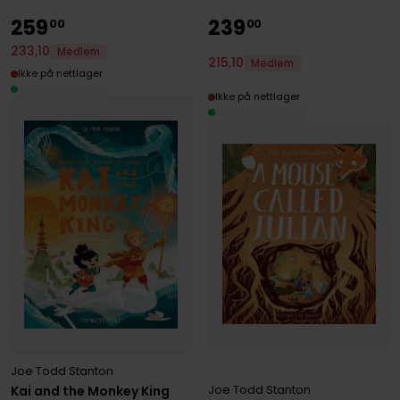
259
239
00
00
233
,
10
Medlem
215
,
10
Medlem
Ikke på nettlager
Ikke på nettlager
Joe Todd Stanton
Joe Todd Stanton
Kai and the Monkey King