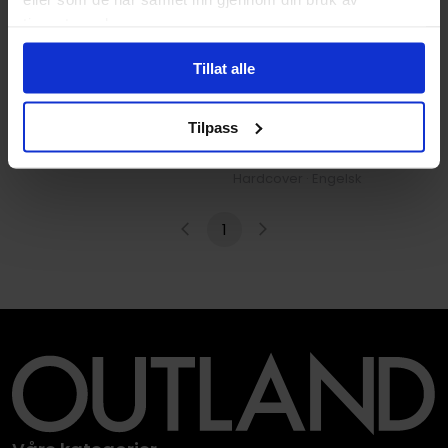
tjenestene deres.
Joe Todd Stanton
Tillat alle
Marcy and the Riddle of the
Joe Todd Stanton
Sphinx
The Secret of Black Rock
Tilpass
Brownstone's mythical
Hardcover · Engelsk
collection
Vol. 2
Hardcover · Engelsk
1