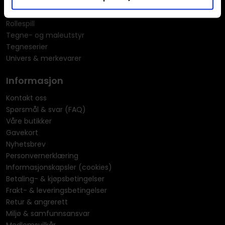
Miniatyrspill
Puslespill
Rollespill
Tegne- og maleutstyr
Tegneserier
Univers & merkevarer
Informasjon
Kontakt oss
Spørsmål & svar (FAQ)
Våre butikker
Gavekort
Nyhetsbrev
Personvernerklæring
Informasjonskapsler (cookies)
Betaling- & kjøpsbetingelser
Frakt- & leveringsbetingelser
Retur & angrerett
Miljø & samfunnsansvar