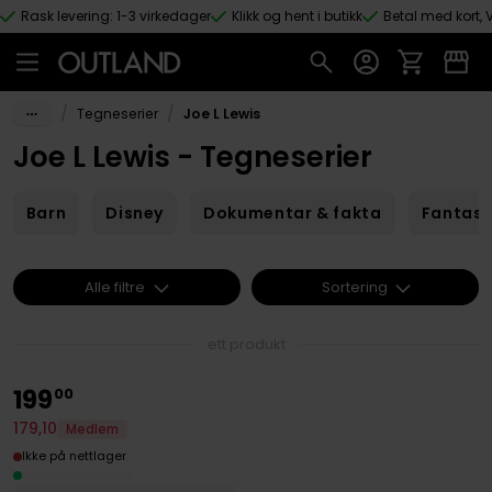
Rask levering: 1-3 virkedager
Klikk og hent i butikk
Betal med kort, V
Hopp til hovedinnhold
/
/
Tegneserier
Joe L Lewis
Joe L Lewis - Tegneserier
Barn
Disney
Dokumentar & fakta
Fantas
Alle filtre
Sortering
ett produkt
199
00
179
,
10
Medlem
Ikke på nettlager