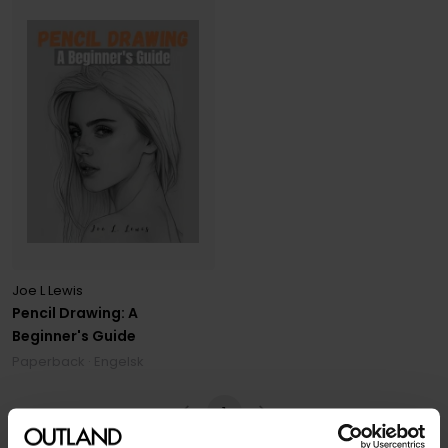
Joe L Lewis
Pencil Drawing: A
Beginner's Guide
Paperback · Engelsk
1