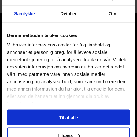
Samtykke
Detaljer
Om
Denne nettsiden bruker cookies
Vi bruker informasjonskapsler for å gi innhold og
annonser et personlig preg, for å levere sosiale
Våre kategorier
mediefunksjoner og for å analysere trafikken vår. Vi deler
Brettspill
dessuten informasjon om hvordan du bruker nettstedet
Bøker
vårt, med partnerne våre innen sosiale medier,
Godteri, mat & drikke
annonsering og analysearbeid, som kan kombinere den
Hobby & fritid
med annen informasjon du har gjort tilgjengelig for dem,
Klær
eller som de har samlet inn gjennom din bruk av
Kortspill & samlekort
tjenestene deres.
KPOP & musikk
LEGO
Tillat alle
Manga
Merchandise & effekter
Tilpass