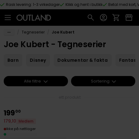
Rask levering: 1-3 virkedager
Klikk og hent i butikk
Betal med kort, V
Hopp til hovedinnhold
/
/
Tegneserier
Joe Kubert
Joe Kubert - Tegneserier
Barn
Disney
Dokumentar & fakta
Fantas
Alle filtre
Sortering
ett produkt
199
00
179
,
10
Medlem
Ikke på nettlager