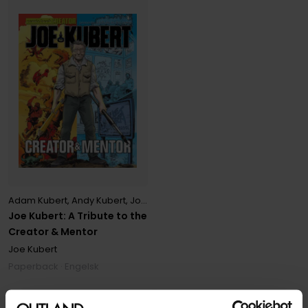
Adam Kubert
,
Andy Kubert
,
Joe Kubert
,
Jon B. Cooke
Joe Kubert: A Tribute to the
Creator & Mentor
Joe Kubert
Paperback · Engelsk
1