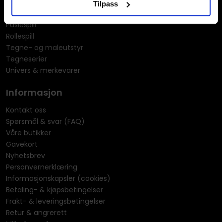
Merchandise & effekter
Tilpass
Miniatyrspill
Puslespill
Rollespill
Tegne- og maleutstyr
Tegneserier
Univers & merkevarer
Informasjon
Kontakt oss
Spørsmål & svar (FAQ)
Våre butikker
Gavekort
Nyhetsbrev
Personvernerklæring
Informasjonskapsler (cookies)
Betaling- & kjøpsbetingelser
Frakt- & leveringsbetingelser
Retur & angrerett