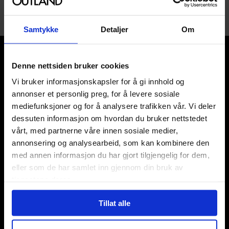
Samtykke
Detaljer
Om
Denne nettsiden bruker cookies
Vi bruker informasjonskapsler for å gi innhold og
annonser et personlig preg, for å levere sosiale
Våre kategorier
mediefunksjoner og for å analysere trafikken vår. Vi deler
dessuten informasjon om hvordan du bruker nettstedet
Brettspill
vårt, med partnerne våre innen sosiale medier,
Bøker
annonsering og analysearbeid, som kan kombinere den
Godteri, mat & drikke
med annen informasjon du har gjort tilgjengelig for dem,
Hobby & fritid
eller som de har samlet inn gjennom din bruk av
Klær
tjenestene deres.
Kortspill & samlekort
KPOP & musikk
Tillat alle
LEGO
Manga