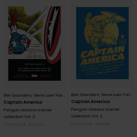
Ben Saunders
,
Gene Luen Yang
,
J
Ben Saunders
,
Gene Luen Yang
,
Jack Kirby
,
Jim Steranko
,
Joe Simo
Captain America
Captain America
Penguin classics marvel
Penguin classics marvel
collection
Vol. 2
collection
Vol. 2
Hardcover · Engelsk
Paperback · Engelsk