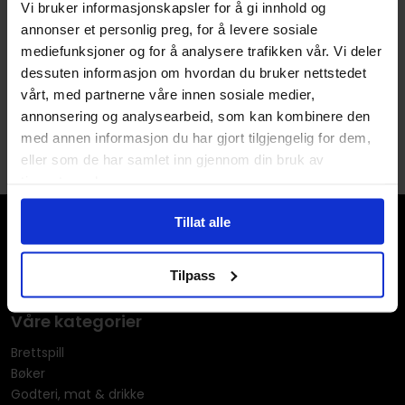
Vi bruker informasjonskapsler for å gi innhold og
the Apes
S.h.i.e.l.d. By Jim Steranko:
annonser et personlig preg, for å levere sosiale
The Complete Collection
Conspiracy of the Planet of the
mediefunksjoner og for å analysere trafikken vår. Vi deler
Apes
Nick Fury, Agent of S.H.I.E.L.D
dessuten informasjon om hvordan du bruker nettstedet
Hardcover · Engelsk
Paperback · Engelsk
vårt, med partnerne våre innen sosiale medier,
annonsering og analysearbeid, som kan kombinere den
1
med annen informasjon du har gjort tilgjengelig for dem,
eller som de har samlet inn gjennom din bruk av
tjenestene deres.
Tillat alle
Tilpass
Våre kategorier
Brettspill
Bøker
Godteri, mat & drikke