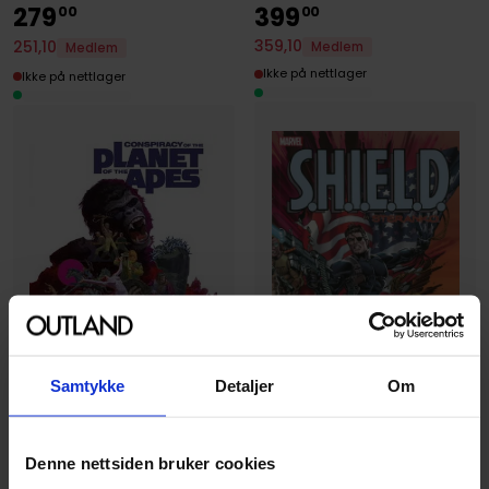
279
399
00
00
359
,
10
251
,
10
Medlem
Medlem
Ikke på nettlager
Ikke på nettlager
Samtykke
Detaljer
Om
Andrew E. C. Gaska
,
Chandra Free
,
Christian Berntsen
,
Daniel Dussa
Denne nettsiden bruker cookies
Conspiracy of the Planet of
Jim Steranko
,
Roy Thomas
,
Stan Lee