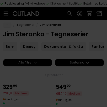
Rask levering: 1-3 virkedager
Klikk og hent i butikk
Betal med kort, V
Hopp til hovedinnhold
/
/
Tegneserier
Jim Steranko
Jim Steranko - Tegneserier
Barn
Disney
Dokumentar & fakta
Fantas
Alle filtre
Sortering
4 produkter
329
549
00
00
296
,
10
494
,
10
Medlem
Medlem
Kun 2 igjen
Kun 1 igjen