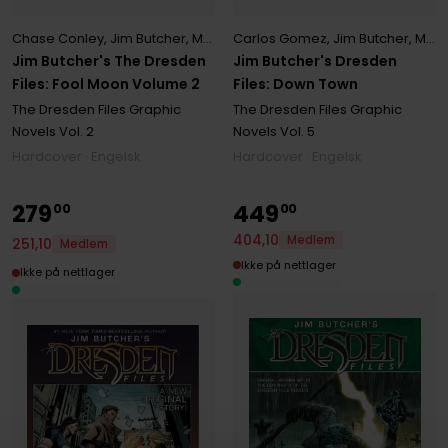
Chase Conley
,
Jim Butcher
,
Mark Powers
Carlos Gomez
,
Jim Butcher
,
Mark Powers
Jim Butcher's The Dresden
Jim Butcher's Dresden
Files: Fool Moon Volume 2
Files: Down Town
The Dresden Files Graphic
The Dresden Files Graphic
Novels
Vol. 2
Novels
Vol. 5
Hardcover · Engelsk
Hardcover · Engelsk
279
449
00
00
404
,
10
Medlem
251
,
10
Medlem
Ikke på nettlager
Ikke på nettlager