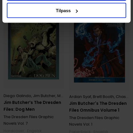
Tilpass
Diego Galindo
,
Jim Butcher
,
Mark Powers
Ardian Syaf
,
Brett Booth
,
Chase Conley
Jim Butcher’s The Dresden
Jim Butcher's The Dresden
Files: Dog Men
Files Omnibus Volume 1
The Dresden Files Graphic
The Dresden Files Graphic
Novels
Vol. 7
Novels
Vol. 1
Hardcover · Engelsk
Paperback · Engelsk