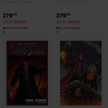
Hardcover · Engelsk
Hardcover · Engelsk
279
279
00
00
251
,
10
251
,
10
Medlem
Medlem
Ikke på nettlager
Ikke på nettlager