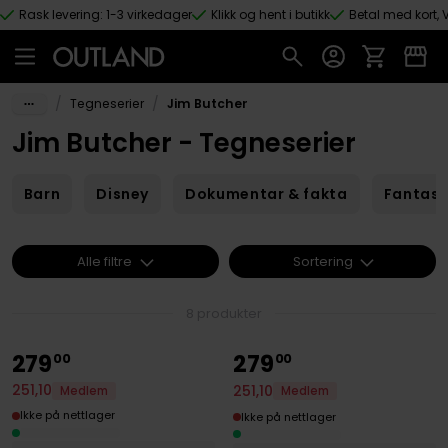
Rask levering: 1-3 virkedager
Klikk og hent i butikk
Betal med kort, V
Hopp til hovedinnhold
/
/
Tegneserier
Jim Butcher
Jim Butcher - Tegneserier
Barn
Disney
Dokumentar & fakta
Fantas
Alle filtre
Sortering
8 produkter
279
279
00
00
251
,
10
251
,
10
Medlem
Medlem
Ikke på nettlager
Ikke på nettlager