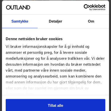
Samtykke
Detaljer
Om
Denne nettsiden bruker cookies
Carlos Gomez
,
Jim Butcher
,
Joseph Cooper
Vi bruker informasjonskapsler for å gi innhold og
Carlos Gomez
,
Jim Butcher
,
Mark Powers
Jim Butcher's The Dresden
annonser et personlig preg, for å levere sosiale
Jim Butcher's Dresden
Files Omnibus Volume 2
mediefunksjoner og for å analysere trafikken vår. Vi deler
Files: Wild Card
The Dresden Files Graphic
dessuten informasjon om hvordan du bruker nettstedet
Series Omnibus
Novels
Vol. 2
vårt, med partnerne våre innen sosiale medier,
Hardcover · Engelsk
Paperback · Engelsk
annonsering og analysearbeid, som kan kombinere den
med annen informasjon du har gjort tilgjengelig for dem,
279
449
00
00
eller som de har samlet inn gjennom din bruk av
404
,
10
251
,
10
tjenestene deres.
Medlem
Medlem
Ikke på nettlager
Ikke på nettlager
Tillat alle