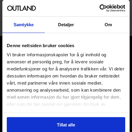
1
Samtykke
Detaljer
Om
Denne nettsiden bruker cookies
Vi bruker informasjonskapsler for å gi innhold og
annonser et personlig preg, for å levere sosiale
mediefunksjoner og for å analysere trafikken vår. Vi deler
dessuten informasjon om hvordan du bruker nettstedet
Våre kategorier
vårt, med partnerne våre innen sosiale medier,
Brettspill
annonsering og analysearbeid, som kan kombinere den
Bøker
med annen informasjon du har gjort tilgjengelig for dem,
Godteri, mat & drikke
eller som de har samlet inn gjennom din bruk av
Hobby & fritid
tjenestene deres.
Klær
Kortspill & samlekort
Tillat alle
KPOP & musikk