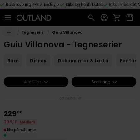
Rask levering: 1-3 virkedager
Klikk og hent i butikk
Betal med kort, V
Hopp til hovedinnhold
/
/
Tegneserier
Guiu Villanova
Guiu Villanova - Tegneserier
Barn
Disney
Dokumentar & fakta
Fantas
Alle filtre
Sortering
ett produkt
229
00
206
,
10
Medlem
Ikke på nettlager