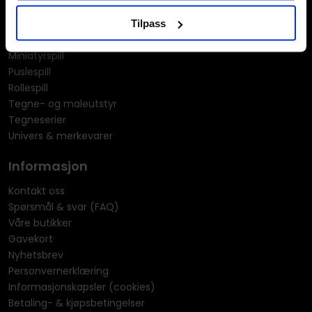
LEGO
Manga
Tilpass
Merchandise & effekter
Miniatyrspill
Puslespill
Rollespill
Tegne- og maleutstyr
Tegneserier
Univers & merkevarer
Informasjon
Kontakt oss
Spørsmål & svar (FAQ)
Våre butikker
Gavekort
Nyhetsbrev
Personvernerklæring
Informasjonskapsler (cookies)
Betaling- & kjøpsbetingelser