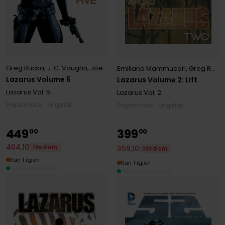
Greg Rucka
,
J. C. Vaughn
,
Joe Jusko
,
Michael Lark
,
Robert M Overst
Emiliano Mammucari
,
Greg Rucka
Lazarus Volume 5
Lazarus Volume 2: Lift
Lazarus
Vol. 5
Lazarus
Vol. 2
Paperback · Engelsk
Paperback · Engelsk
449
399
00
00
404
,
10
Medlem
359
,
10
Medlem
Kun 1 igjen
Kun 1 igjen