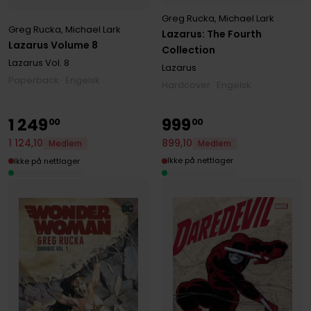
Greg Rucka
,
Michael Lark
Greg Rucka
,
Michael Lark
Lazarus: The Fourth
Lazarus Volume 8
Collection
Lazarus
Vol. 8
Lazarus
Paperback · Engelsk
Hardcover · Engelsk
1
249
999
00
00
899
,
10
1
124
,
10
Medlem
Medlem
Ikke på nettlager
Ikke på nettlager