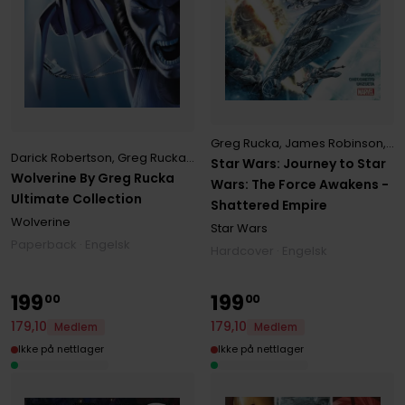
Greg Rucka
,
James Robinson
,
Ma
Darick Robertson
,
Greg Rucka
,
Leo Fernandez
Star Wars: Journey to Star
Wolverine By Greg Rucka
Wars: The Force Awakens -
Ultimate Collection
Shattered Empire
Wolverine
Star Wars
Paperback · Engelsk
Hardcover · Engelsk
199
199
00
00
179
,
10
179
,
10
Medlem
Medlem
Ikke på nettlager
Ikke på nettlager