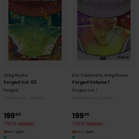
Eric Trautmann
,
Greg Rucka
Greg Rucka
Forged Volume 1
Forged Vol. 02
Forged
Vol. 1
Forged
Paperback · Engelsk
Paperback · Engelsk
199
199
00
00
179
,
10
179
,
10
Medlem
Medlem
Kun 2 igjen
Kun 1 igjen