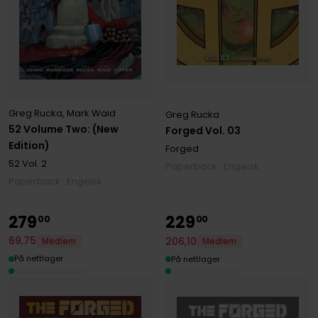
Greg Rucka
,
Mark Waid
Greg Rucka
52 Volume Two: (New
Forged Vol. 03
Edition)
Forged
52
Vol. 2
Paperback · Engelsk
Paperback · Engelsk
279
229
00
00
69
,
75
206
,
10
Medlem
Medlem
På nettlager
På nettlager