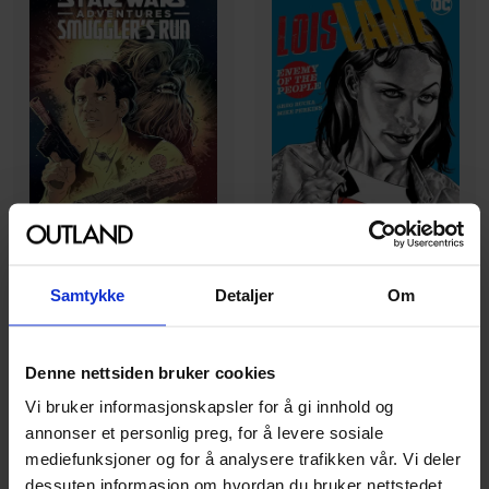
Samtykke
Detaljer
Om
Alec Worley
,
Greg Rucka
,
Ingo Roemling
Greg Rucka
Star Wars Adventures:
Lois Lane: Enemy of the
Smuggler's Run
Denne nettsiden bruker cookies
People
Star Wars Adventures
Vi bruker informasjonskapsler for å gi innhold og
Lois Lane (2019)
Smugglers Run
annonser et personlig preg, for å levere sosiale
Paperback · Engelsk
Paperback · Engelsk
mediefunksjoner og for å analysere trafikken vår. Vi deler
dessuten informasjon om hvordan du bruker nettstedet