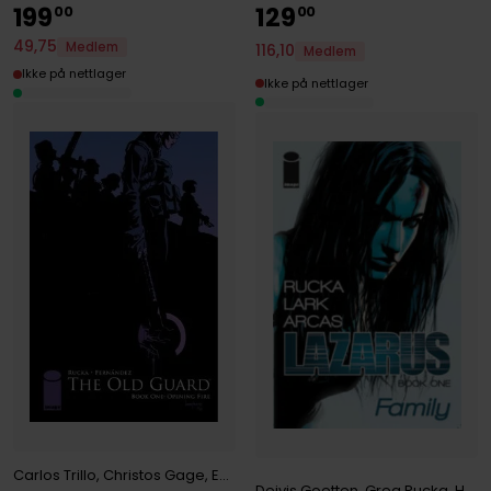
199
129
00
00
49
,
75
Medlem
116
,
10
Medlem
Ikke på nettlager
Ikke på nettlager
Carlos Trillo
,
Christos Gage
,
Eduardo Risso
,
Greg Rucka
,
J. T. Krul
,
Jo
Deivis Goetten
,
Greg Rucka
,
Howard Mackie