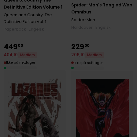
Queen & Country The
Spider-Man's Tangled Web
Definitive Edition Volume 1
Omnibus
Queen and Country: The
Spider-Man
Definitive Edition
Vol. 1
Hardcover · Engelsk
Paperback · Engelsk
449
229
00
00
404
,
10
206
,
10
Medlem
Medlem
Ikke på nettlager
Ikke på nettlager