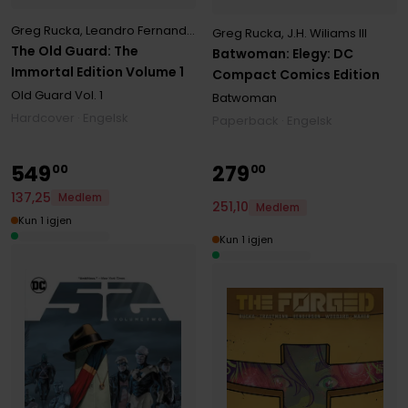
Greg Rucka
,
Leandro Fernandez
Greg Rucka
,
J.H. Wiliams III
The Old Guard: The
Batwoman: Elegy: DC
Immortal Edition Volume 1
Compact Comics Edition
Old Guard
Vol. 1
Batwoman
Hardcover · Engelsk
Paperback · Engelsk
549
279
00
00
137
,
25
Medlem
251
,
10
Medlem
Kun 1 igjen
Kun 1 igjen