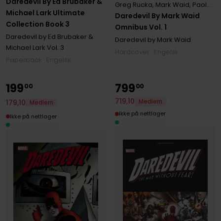
Daredevil By Ed Brubaker &
Greg Rucka
,
Mark Waid
,
Paolo Rivera
Michael Lark Ultimate
Daredevil By Mark Waid
Collection Book 3
Omnibus Vol. 1
Daredevil by Ed Brubaker &
Daredevil by Mark Waid
Michael Lark
Vol. 3
Hardcover · Engelsk
Paperback · Engelsk
199
799
00
00
719
,
10
Medlem
179
,
10
Medlem
Ikke på nettlager
Ikke på nettlager