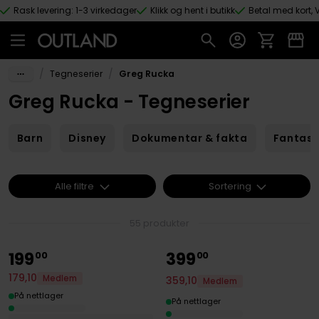
Rask levering: 1-3 virkedager
Klikk og hent i butikk
Betal med kort, V
Hopp til hovedinnhold
/
/
Tegneserier
Greg Rucka
Greg Rucka - Tegneserier
Barn
Disney
Dokumentar & fakta
Fantas
Alle filtre
Sortering
55 produkter
199
399
00
00
179
,
10
Medlem
359
,
10
Medlem
På nettlager
På nettlager