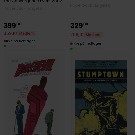
The Convergence Event
Vol. 2
Paperback · Engelsk
Paperback · Engelsk
399
329
00
00
359
,
10
Medlem
296
,
10
Medlem
Ikke på nettlager
Ikke på nettlager