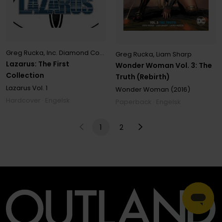
Greg Rucka
,
Inc. Diamond Comic Distributors
,
Keigo Maki
,
Michael L
Greg Rucka
,
Liam Sharp
Lazarus: The First
Wonder Woman Vol. 3: The
Collection
Truth (Rebirth)
Lazarus
Vol. 1
Wonder Woman (2016)
Hardcover · Engelsk
Paperback · Engelsk
1
2