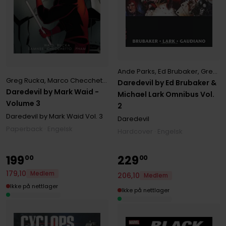
Ande Parks
,
Ed Brubaker
,
Greg Rucka
Greg Rucka
,
Marco Checchetto
,
Mark Waid
Daredevil by Ed Brubaker &
Daredevil by Mark Waid -
Michael Lark Omnibus Vol.
Volume 3
2
Daredevil by Mark Waid
Vol. 3
Daredevil
Paperback · Engelsk
Hardcover · Engelsk
199
229
00
00
179
,
10
Medlem
206
,
10
Medlem
Ikke på nettlager
Ikke på nettlager