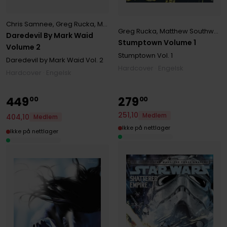
Chris Samnee
,
Greg Rucka
,
Mark Waid
Greg Rucka
,
Matthew Southworth
Daredevil By Mark Waid
Stumptown Volume 1
Volume 2
Stumptown
Vol. 1
Daredevil by Mark Waid
Vol. 2
Hardcover · Engelsk
Hardcover · Engelsk
449
279
00
00
251
,
10
Medlem
404
,
10
Medlem
Ikke på nettlager
Ikke på nettlager