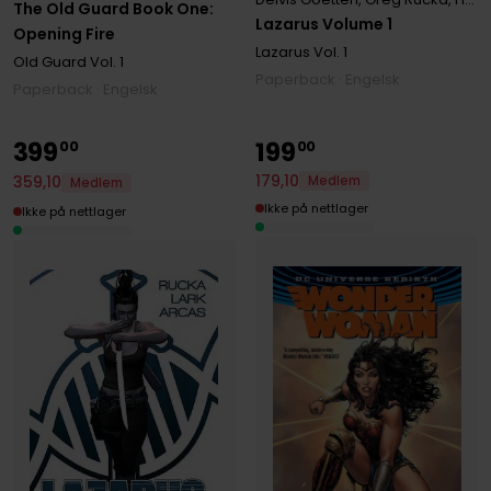
The Old Guard Book One:
Lazarus Volume 1
Opening Fire
Lazarus
Vol. 1
Old Guard
Vol. 1
Paperback · Engelsk
Paperback · Engelsk
399
199
00
00
179
,
10
359
,
10
Medlem
Medlem
Ikke på nettlager
Ikke på nettlager