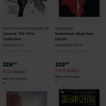
Greg Rucka
Diane Noomin
,
Greg Rucka
,
Michael Lark
,
Robert Crumb
Batwoman: Elegy New
Lazarus: The Third
Edition
Collection
Batwoman
Vol. 16
Lazarus
Vol. 3
Paperback · Engelsk
Hardcover · Engelsk
329
329
00
00
296
,
10
Medlem
82
,
25
Medlem
Ikke på nettlager
Ikke på nettlager