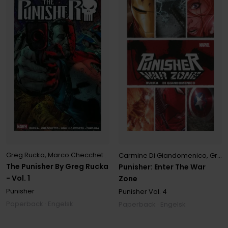
Greg Rucka
,
Marco Checchetto
,
Max Fiumara
Carmine Di Giandomenico
,
Greg Rucka
The Punisher By Greg Rucka
Punisher: Enter The War
- Vol. 1
Zone
Punisher
Punisher
Vol. 4
Paperback · Engelsk
Paperback · Engelsk