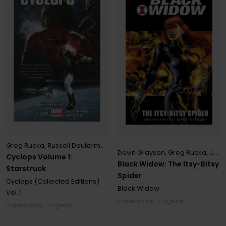
Greg Rucka
,
Russell Dauterman
Devin Grayson
,
Greg Rucka
,
J.G. Jones
Cyclops Volume 1:
Black Widow: The Itsy-Bitsy
Starstruck
Spider
Cyclops (Collected Editions)
Black Widow
Vol. 1
Paperback · Engelsk
Paperback · Engelsk