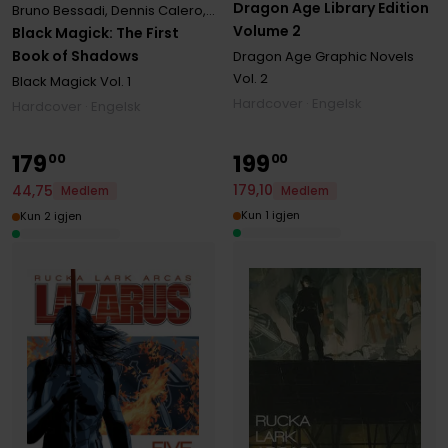
Dragon Age Library Edition
Bruno Bessadi
,
Dennis Calero
,
Greg Rucka
,
Herik Hanna
,
Nacho Ten
Volume 2
Black Magick: The First
Book of Shadows
Dragon Age Graphic Novels
Vol. 2
Black Magick
Vol. 1
Hardcover · Engelsk
Hardcover · Engelsk
179
199
00
00
179
,
10
44
,
75
Medlem
Medlem
Kun 1 igjen
Kun 2 igjen