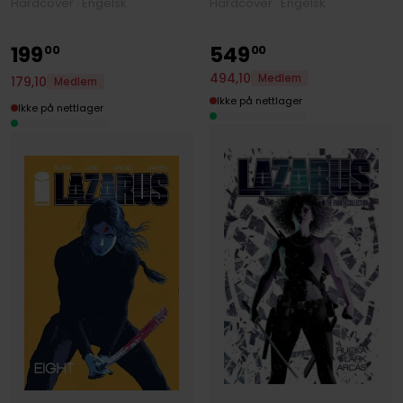
Hardcover · Engelsk
Hardcover · Engelsk
199
549
00
00
494
,
10
Medlem
179
,
10
Medlem
Ikke på nettlager
Ikke på nettlager