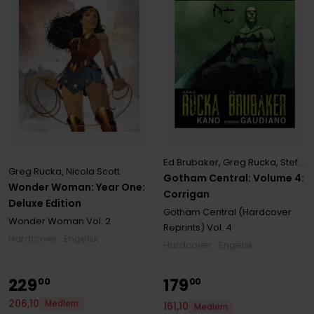
Ed Brubaker
,
Greg Rucka
,
Stefano Gaudiano
Greg Rucka
,
Nicola Scott
Gotham Central: Volume 4:
Wonder Woman: Year One:
Corrigan
Deluxe Edition
Gotham Central (Hardcover
Wonder Woman
Vol. 2
Reprints)
Vol. 4
Hardcover · Engelsk
Hardcover · Engelsk
229
179
00
00
206
,
10
Medlem
161
,
10
Medlem