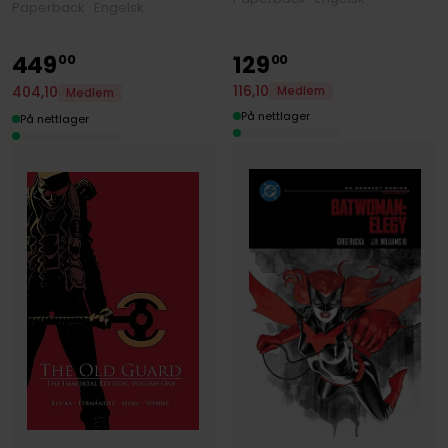
Paperback · Engelsk
449
129
00
00
116
,
10
404
,
10
Medlem
Medlem
På nettlager
På nettlager