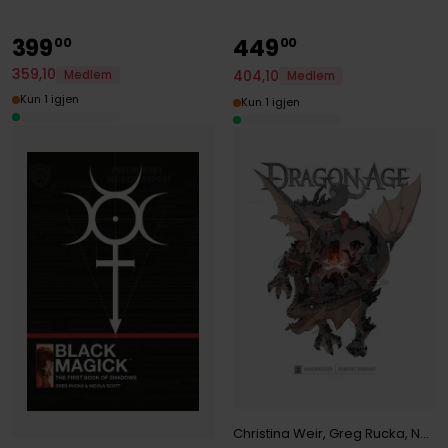
399
449
00
00
359
,
10
404
,
10
Medlem
Medlem
Kun 1 igjen
Kun 1 igjen
Christina Weir
,
Greg Rucka
,
Nunzio DeFilippis