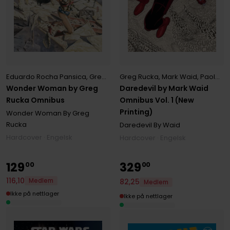
Greg Rucka
,
Mark Waid
,
Paolo Rivera
Eduardo Rocha Pansica
,
Greg Rucka
Daredevil by Mark Waid
Wonder Woman by Greg
Omnibus Vol. 1 (New
Rucka Omnibus
Printing)
Wonder Woman By Greg
Rucka
Daredevil By Waid
Hardcover · Engelsk
Hardcover · Engelsk
129
329
00
00
116
,
10
Medlem
82
,
25
Medlem
Ikke på nettlager
Ikke på nettlager