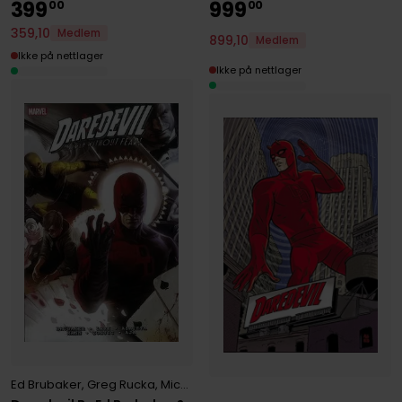
399
999
00
00
359
,
10
Medlem
899
,
10
Medlem
Ikke på nettlager
Ikke på nettlager
Ed Brubaker
,
Greg Rucka
,
Michael Lark