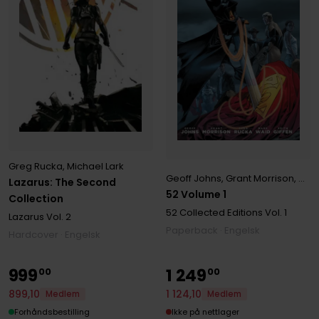
Greg Rucka
,
Michael Lark
Geoff Johns
,
Grant Morrison
,
Gre
Lazarus: The Second
52 Volume 1
Collection
52 Collected Editions
Vol. 1
Lazarus
Vol. 2
Paperback · Engelsk
Hardcover · Engelsk
999
1
249
00
00
899
,
10
1
124
,
10
Medlem
Medlem
Forhåndsbestilling
Ikke på nettlager