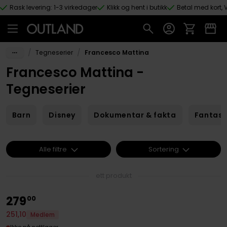
Rask levering: 1-3 virkedager
Klikk og hent i butikk
Betal med kort, V
Hopp til hovedinnhold
/
/
Tegneserier
Francesco Mattina
Francesco Mattina -
Tegneserier
Barn
Disney
Dokumentar & fakta
Fantas
Alle filtre
Sortering
ett produkt
279
00
251
,
10
Medlem