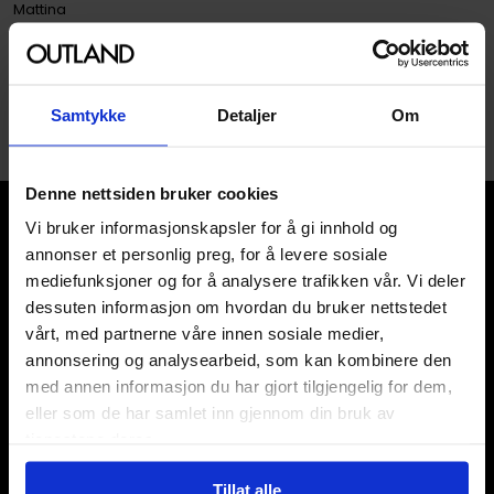
Mattina
Paperback · Engelsk
1
Samtykke
Detaljer
Om
Denne nettsiden bruker cookies
Vi bruker informasjonskapsler for å gi innhold og
annonser et personlig preg, for å levere sosiale
mediefunksjoner og for å analysere trafikken vår. Vi deler
dessuten informasjon om hvordan du bruker nettstedet
Våre kategorier
vårt, med partnerne våre innen sosiale medier,
annonsering og analysearbeid, som kan kombinere den
Brettspill
med annen informasjon du har gjort tilgjengelig for dem,
Bøker
eller som de har samlet inn gjennom din bruk av
Godteri, mat & drikke
tjenestene deres.
Hobby & fritid
Klær
Tillat alle