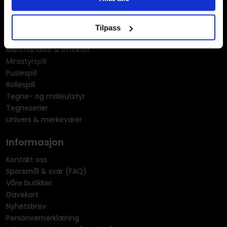
Kortspill & samlekort
KPOP & musikk
LEGO
Tilpass
Manga
Merchandise & effekter
Miniatyrspill
Puslespill
Rollespill
Tegne- og maleutstyr
Tegneserier
Univers & merkevarer
Informasjon
Kontakt oss
Spørsmål & svar (FAQ)
Våre butikker
Gavekort
Nyhetsbrev
Personvernerklæring