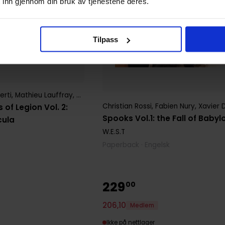
 inn gjennom din bruk av tjenestene deres.
Tilpass
erti
,
Mathieu Lauffray
,
Zhang Xiaoyu
Christian Rossi
,
Fabien Nury
,
Xavier 
 of Legion Vol. 2:
Spooks Vol.1: the Fall of Babyl
cula
W.E.S.T
Paperback · Engelsk
229
00
206
,
10
Medlem
Ikke på nettlager