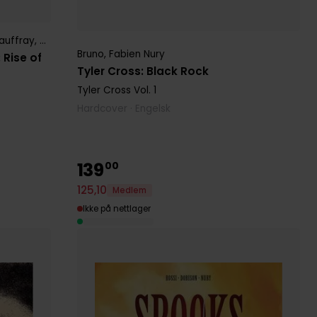
auffray
,
Zhang Xiaoyu
Bruno
,
Fabien Nury
 Rise of
Tyler Cross: Black Rock
Tyler Cross
Vol. 1
Hardcover · Engelsk
139
00
125
,
10
Medlem
Ikke på nettlager