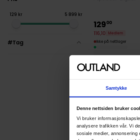
129
kr
5
899
kr
129
00
116
,
10
Medlem
#Tag
Ikke på nettlager
Samtykke
Denne nettsiden bruker coo
Vi bruker informasjonskapsler
analysere trafikken vår. Vi 
sosiale medier, annonsering 