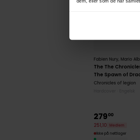
dem, eller som de har samlet
Fabien Nury
,
Mario Alb
The The Chronicles
The Spawn of Dra
Chronicles of legion
Hardcover · Engelsk
279
00
251
,
10
Medlem
Ikke på nettlager