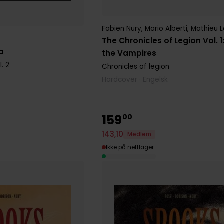
Fabien Nury
,
Mario Alberti
,
Mathieu L
The Chronicles of Legion Vol. 1:
a
the Vampires
. 2
Chronicles of legion
Hardcover · Engelsk
159
00
143
,
10
Medlem
Ikke på nettlager