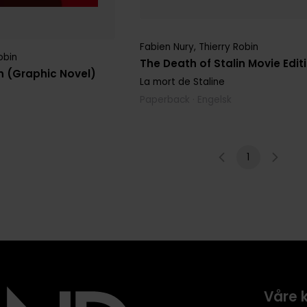
Fabien Nury
,
Thierry Robin
obin
The Death of Stalin Movie Edit
in (Graphic Novel)
La mort de Staline
Paperback · Engelsk
1
Våre 