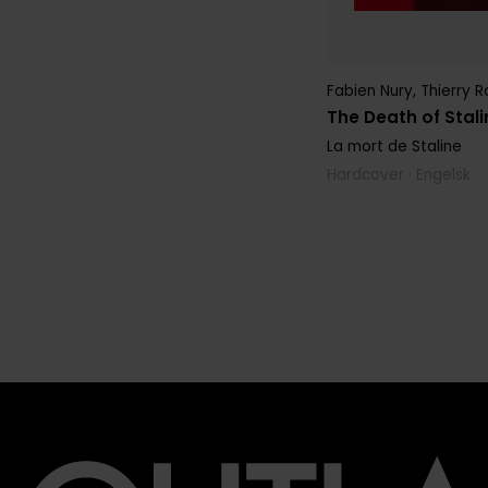
Fabien Nury
,
Thierry R
The Death of Stal
La mort de Staline
Hardcover · Engelsk