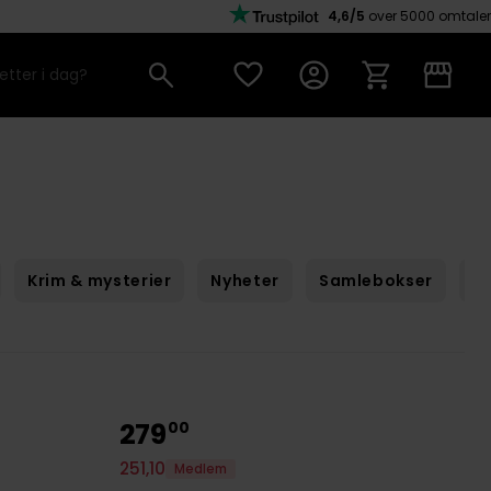
4,6/5
over 5000 omtaler
Krim & mysterier
Nyheter
Samlebokser
Sc
279
00
251
,
10
Medlem