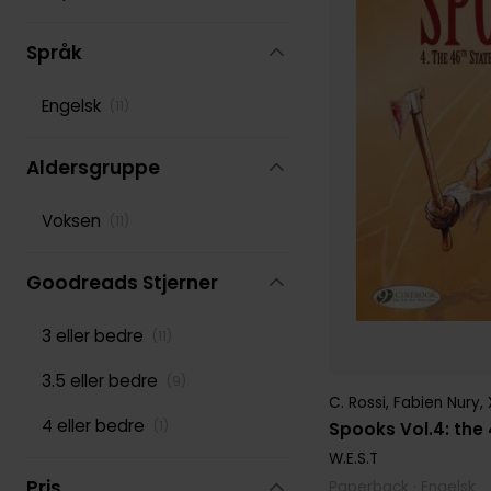
Various
(
277
)
Språk
Engelsk
(
11
)
Aldersgruppe
Voksen
(
11
)
Goodreads Stjerner
3 eller bedre
(
11
)
3.5 eller bedre
(
9
)
C. Rossi
,
Fabien Nury
,
4 eller bedre
(
1
)
Spooks Vol.4: the
W.E.S.T
Pris
Paperback · Engelsk