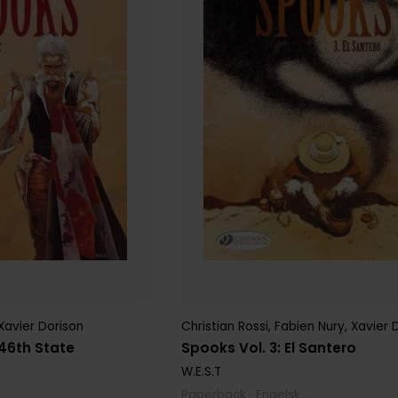
Xavier Dorison
Christian Rossi
,
Fabien Nury
,
Xavier 
 46th State
Spooks Vol. 3: El Santero
W.E.S.T
Paperback · Engelsk