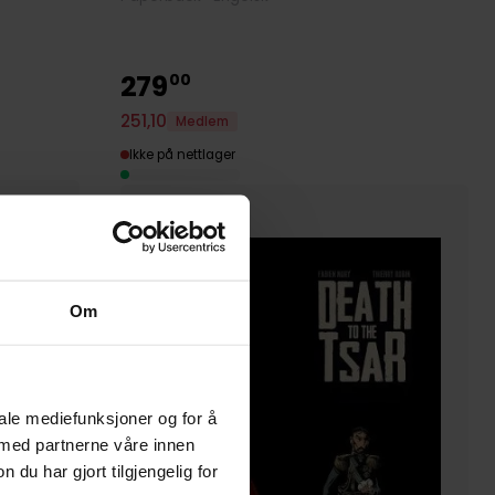
279
00
251
,
10
Medlem
Ikke på nettlager
Om
iale mediefunksjoner og for å
 med partnerne våre innen
u har gjort tilgjengelig for