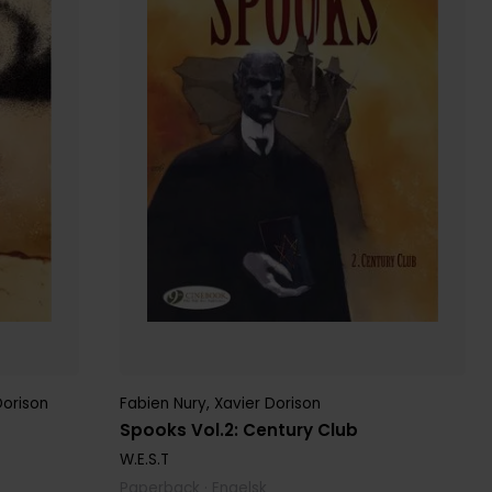
Dorison
Fabien Nury
,
Xavier Dorison
Spooks Vol.2: Century Club
W.E.S.T
Paperback · Engelsk