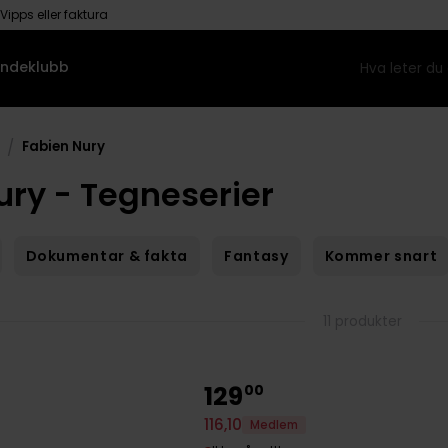
Vipps eller faktura
ndeklubb
/
Fabien Nury
ury - Tegneserier
Dokumentar & fakta
Fantasy
Kommer snart
11 produkter
129
00
116
,
10
Medlem