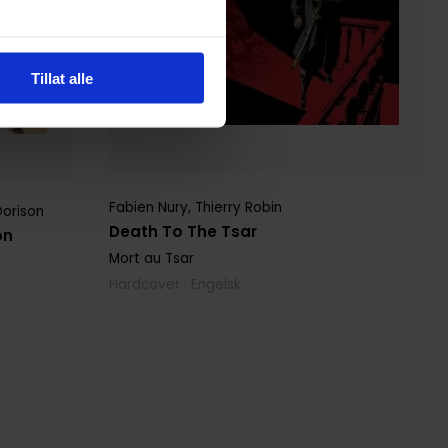
Tillat alle
Fabien Nury
,
Thierry Robin
Dorison
Death To The Tsar
on
Mort au Tsar
Hardcover · Engelsk