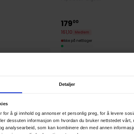
179
00
161
,
10
Medlem
Ikke på nettlager
Detaljer
kies
 for å gi innhold og annonser et personlig preg, for å levere sos
deler dessuten informasjon om hvordan du bruker nettstedet vårt,
og analysearbeid, som kan kombinere den med annen informasjon d