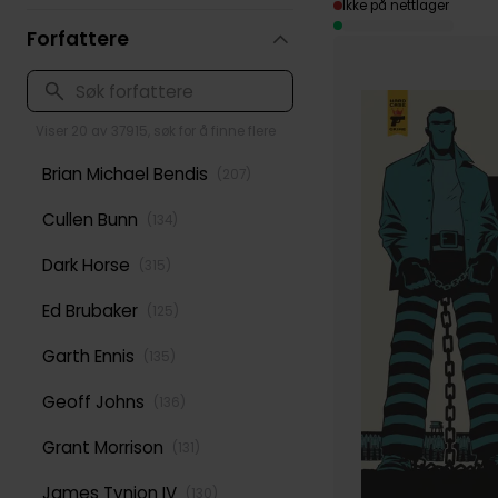
Ikke på nettlager
Forfattere
Viser 20 av 37915, søk for å finne flere
Brian Michael Bendis
(
207
)
Cullen Bunn
(
134
)
Dark Horse
(
315
)
Ed Brubaker
(
125
)
Garth Ennis
(
135
)
Geoff Johns
(
136
)
Grant Morrison
(
131
)
James Tynion IV
(
130
)