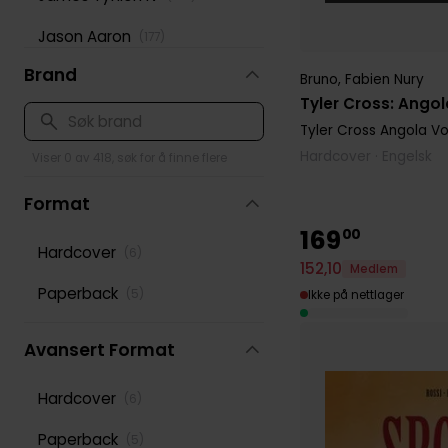
Jason Aaron
(
177
)
Brand
Jeff Lemire
(
166
)
Bruno
,
Fabien Nury
Tyler Cross: Angol
Jonathan Hickman
(
116
)
Tyler Cross Angola
Vol
Hardcover · Engelsk
Mark Waid
Viser 0 av 418, søk for å finne flere
(
202
)
Mike Mignola
Format
(
144
)
169
00
Peter David
(
125
)
Hardcover
(
6
)
152
,
10
Medlem
Rick Remender
(
124
)
Paperback
(
5
)
Ikke på nettlager
Robert Kirkman
(
169
)
Avansert Format
Roy Thomas
(
125
)
Hardcover
(
6
)
Scott Snyder
(
121
)
Paperback
(
5
)
Stan Lee
(
152
)