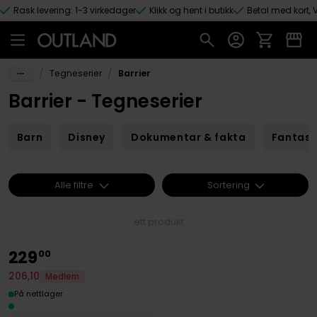
Rask levering: 1-3 virkedager
Klikk og hent i butikk
Betal med kort, V
Hopp til hovedinnhold
/
/
Tegneserier
Barrier
Barrier - Tegneserier
Barn
Disney
Dokumentar & fakta
Fantas
Alle filtre
Sortering
ett produkt
229
00
206
,
10
Medlem
På nettlager