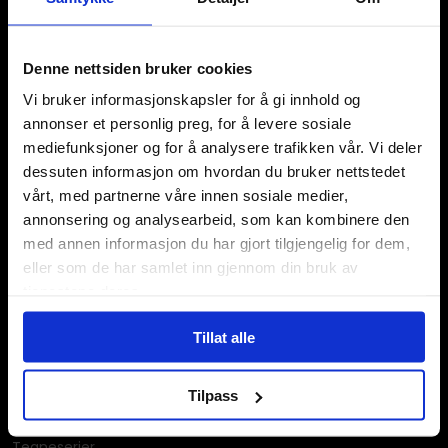
Denne nettsiden bruker cookies
Våre kategorier
Vi bruker informasjonskapsler for å gi innhold og
annonser et personlig preg, for å levere sosiale
Brettspill
Bøker
mediefunksjoner og for å analysere trafikken vår. Vi deler
Godteri, mat & drikke
dessuten informasjon om hvordan du bruker nettstedet
Hobby & fritid
vårt, med partnerne våre innen sosiale medier,
Klær
annonsering og analysearbeid, som kan kombinere den
Kortspill & samlekort
med annen informasjon du har gjort tilgjengelig for dem,
KPOP & musikk
eller som de har samlet inn gjennom din bruk av
LEGO
tjenestene deres.
Manga
Merchandise & effekter
Tillat alle
Miniatyrspill
Puslespill
Tilpass
Rollespill
Tegne- og maleutstyr
Tegneserier