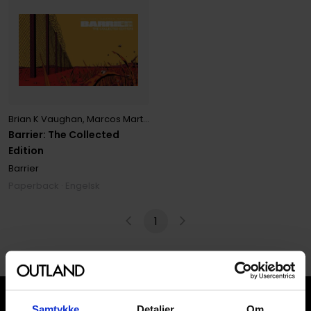
Brian K Vaughan
,
Marcos Martín
,
Muntsa Vicente
Barrier: The Collected
Edition
Barrier
Paperback · Engelsk
1
Samtykke
Detaljer
Om