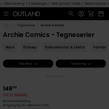
Rask levering: 1-3 virkedager
Klikk og hent i butikk
Betal med kort, V
Hopp til hovedinnhold
/
/
Tegneserier
Archie Comics
Archie Comics - Tegneserier
Barn
Disney
Dokumentar & fakta
Fantas
Alle filtre
Sortering
ett produkt
149
00
134
,
10
Medlem
Forhåndsbestilling
Tilgjengelig 25. september 2025