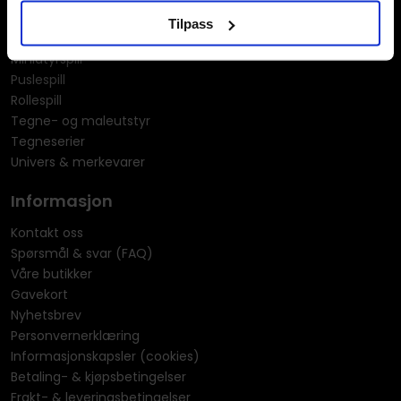
Manga
Tilpass
Merchandise & effekter
Miniatyrspill
Puslespill
Rollespill
Tegne- og maleutstyr
Tegneserier
Univers & merkevarer
Informasjon
Kontakt oss
Spørsmål & svar (FAQ)
Våre butikker
Gavekort
Nyhetsbrev
Personvernerklæring
Informasjonskapsler (cookies)
Betaling- & kjøpsbetingelser
Frakt- & leveringsbetingelser