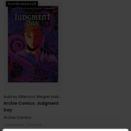
Forhåndsbestill
Aubrey Sitterson
,
Megan Hutchison
Archie Comics: Judgment
Day
Archie Comics
Paperback · Engelsk