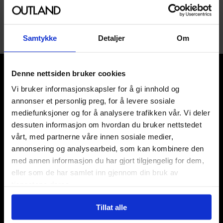
1
Samtykke
Detaljer
Om
Denne nettsiden bruker cookies
Vi bruker informasjonskapsler for å gi innhold og
annonser et personlig preg, for å levere sosiale
mediefunksjoner og for å analysere trafikken vår. Vi deler
Våre kategorier
dessuten informasjon om hvordan du bruker nettstedet
vårt, med partnerne våre innen sosiale medier,
Brettspill
annonsering og analysearbeid, som kan kombinere den
Bøker
med annen informasjon du har gjort tilgjengelig for dem,
Godteri, mat & drikke
eller som de har samlet inn gjennom din bruk av
Hobby & fritid
tjenestene deres.
Klær
Kortspill & samlekort
Tillat alle
KPOP & musikk
LEGO