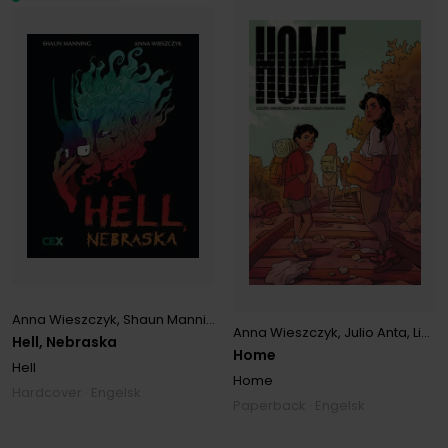
Anna Wieszczyk
,
Shaun Manning
Anna Wieszczyk
,
Julio Anta
,
Lisa Sterle
Hell, Nebraska
Home
Hell
Home
Hardcover · Engelsk
Paperback · Engelsk