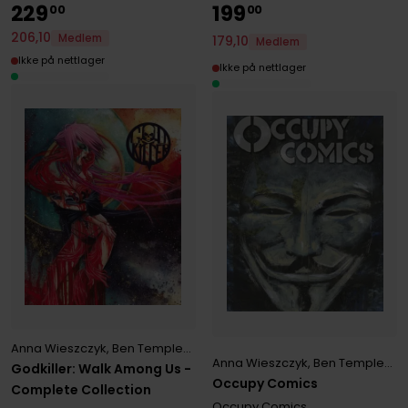
229
199
00
00
206
,
10
Medlem
179
,
10
Medlem
Ikke på nettlager
Ikke på nettlager
Anna Wieszczyk
,
Ben Templesmith
,
Matt Pizzolo
,
Nen
Anna Wieszczyk
,
Ben Templesmith
Godkiller: Walk Among Us -
Occupy Comics
Complete Collection
Occupy Comics