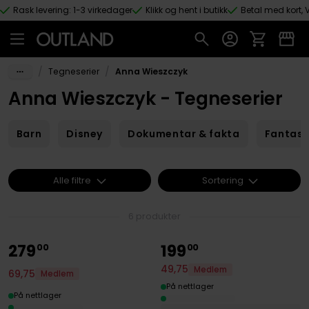
Rask levering: 1-3 virkedager
Klikk og hent i butikk
Betal med kort, V
Hopp til hovedinnhold
/
/
Tegneserier
Anna Wieszczyk
Anna Wieszczyk - Tegneserier
Barn
Disney
Dokumentar & fakta
Fantas
Alle filtre
Sortering
6 produkter
279
199
00
00
49
,
75
Medlem
69
,
75
Medlem
På nettlager
På nettlager