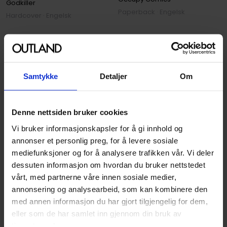
Godkiller
Paperback · Engelsk
Hardcover · Engelsk
129
279
00
00
251
,
10
Medlem
116
,
10
Medlem
Ikke på nettlager
Ikke på nettlager
Samtykke
Detaljer
Om
Denne nettsiden bruker cookies
Vi bruker informasjonskapsler for å gi innhold og
annonser et personlig preg, for å levere sosiale
mediefunksjoner og for å analysere trafikken vår. Vi deler
dessuten informasjon om hvordan du bruker nettstedet
vårt, med partnerne våre innen sosiale medier,
annonsering og analysearbeid, som kan kombinere den
med annen informasjon du har gjort tilgjengelig for dem,
eller som de har samlet inn gjennom din bruk av
tjenestene deres.