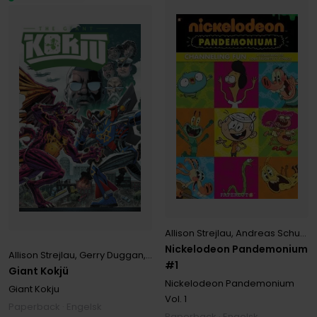
Allison Strejlau
,
Andreas Schuster
Nickelodeon Pandemonium
Allison Strejlau
,
Gerry Duggan
,
Katy Farina
,
Mad Rupert
,
Megan Bren
#1
Giant Kokjü
Nickelodeon Pandemonium
Giant Kokju
Vol. 1
Paperback · Engelsk
Paperback · Engelsk