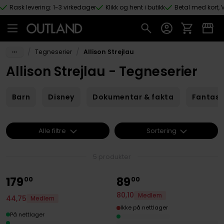
Rask levering: 1-3 virkedager
Klikk og hent i butikk
Betal med kort, V
Hopp til hovedinnhold
/
/
Tegneserier
Allison Strejlau
Allison Strejlau - Tegneserier
Barn
Disney
Dokumentar & fakta
Fantas
Alle filtre
Sortering
5 produkter
179
89
00
00
80
,
10
Medlem
44
,
75
Medlem
Ikke på nettlager
På nettlager