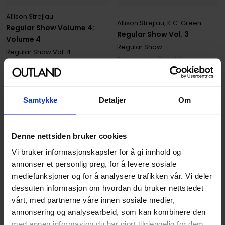
Allison Strejlau
Allison Strejlau
,
K.C. Green
Regular Show Volume 4:
Regular Show Vol. 3
Volume 4
Regular Show
Regular Show
Vol. 4
Paperback · Engelsk
Paperback · Engelsk
179
00
Samtykke
Detaljer
Om
161
,
10
Medlem
Ikke på nettlager
Denne nettsiden bruker cookies
Vi bruker informasjonskapsler for å gi innhold og
annonser et personlig preg, for å levere sosiale
mediefunksjoner og for å analysere trafikken vår. Vi deler
dessuten informasjon om hvordan du bruker nettstedet
vårt, med partnerne våre innen sosiale medier,
annonsering og analysearbeid, som kan kombinere den
med annen informasjon du har gjort tilgjengelig for dem,