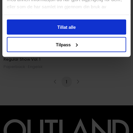
eller som de har samlet inn gjennom din bruk av
tjenestene deres.
Tillat alle
Tilpass
Allison Strejlau
,
K.C. Green
Regular Show: v.1
Regular Show
Vol. 1
Paperback · Engelsk
1