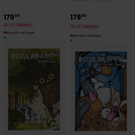
179
179
00
00
161
,
10
Medlem
161
,
10
Medlem
Ikke på nettlager
Ikke på nettlager