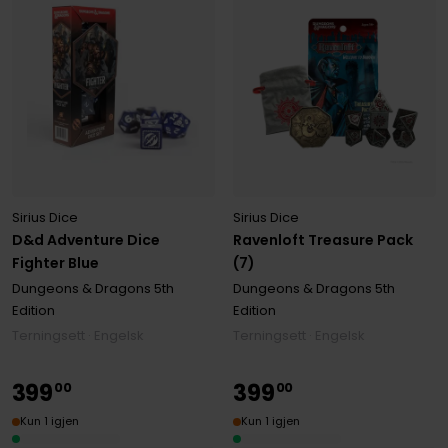
Sirius Dice
Sirius Dice
D&d Adventure Dice
Ravenloft Treasure Pack
Fighter Blue
(7)
Dungeons & Dragons 5th
Dungeons & Dragons 5th
Edition
Edition
Terningsett · Engelsk
Terningsett · Engelsk
399
399
00
00
Kun 1 igjen
Kun 1 igjen