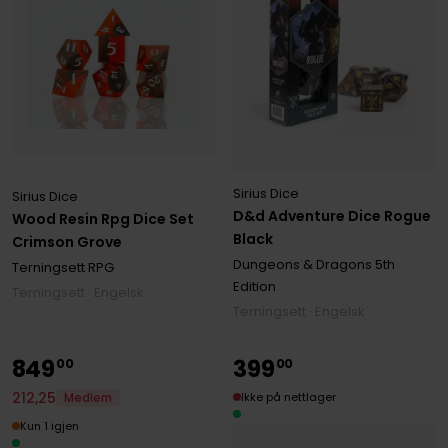
Sirius Dice
Sirius Dice
D&d Adventure Dice Rogue
Wood Resin Rpg Dice Set
Black
Crimson Grove
Dungeons & Dragons 5th
Terningsett RPG
Edition
Terningsett · Engelsk
Terningsett · Engelsk
849
399
00
00
212
,
25
Ikke på nettlager
Medlem
Kun 1 igjen