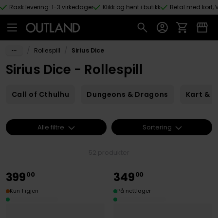
Rask levering: 1-3 virkedager
Klikk og hent i butikk
Betal med kort, V
Hopp til hovedinnhold
/
/
Rollespill
Sirius Dice
Sirius Dice - Rollespill
Call of Cthulhu
Dungeons & Dragons
Kart & 
Alle filtre
Sortering
52 produkter
399
349
00
00
Kun 1 igjen
På nettlager