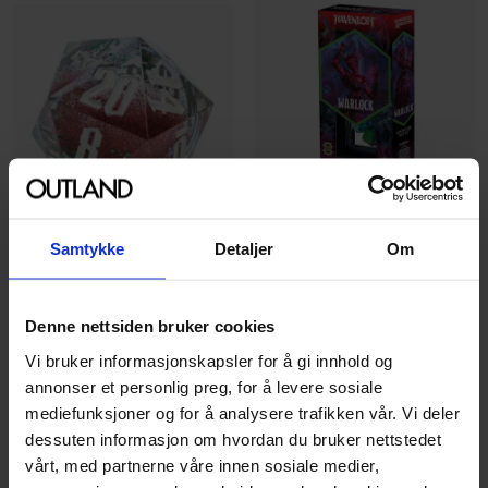
Sirius Dice
Samtykke
Detaljer
Om
Sirius Dice
Adventure Dice Warlock
Snow Globe 54mm D20
Purple, Green /Green (16)
Snowflakes, Red, Green
Dungeons & Dragons 5th
Denne nettsiden bruker cookies
/Silver Terning
Edition
Vi bruker informasjonskapsler for å gi innhold og
Terning · Engelsk
Terningsett · Engelsk
annonser et personlig preg, for å levere sosiale
mediefunksjoner og for å analysere trafikken vår. Vi deler
399
399
00
00
dessuten informasjon om hvordan du bruker nettstedet
Ikke på nettlager
Ikke på nettlager
vårt, med partnerne våre innen sosiale medier,