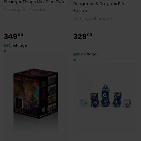
Stranger Things Mini Dice Cup
Dungeons & Dragons 5th
Terningsett · Engelsk
Edition
Terningsett · Engelsk
349
329
00
00
På nettlager
På nettlager