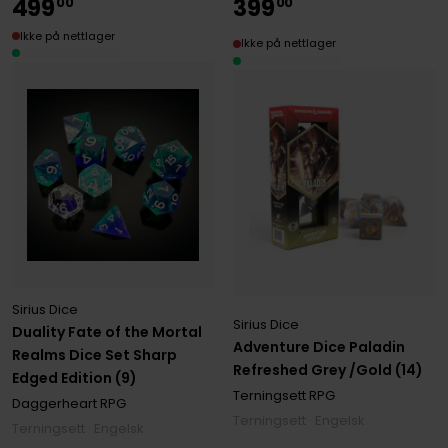
499
399
00
00
Ikke på nettlager
Ikke på nettlager
Sirius Dice
Sirius Dice
Duality Fate of the Mortal
Adventure Dice Paladin
Realms Dice Set Sharp
Refreshed Grey /Gold (14)
Edged Edition (9)
Terningsett RPG
Daggerheart RPG
Terningsett · Engelsk
Terningsett · Engelsk