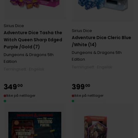
Sirius Dice
Sirius Dice
Adventure Dice Tasha the
Adventure Dice Cleric Blue
Witch Queen Sharp Edged
/White (14)
Purple /Gold (7)
Dungeons & Dragons 5th
Dungeons & Dragons 5th
Edition
Edition
Terningsett · Engelsk
Terningsett · Engelsk
349
399
00
00
Ikke på nettlager
Ikke på nettlager