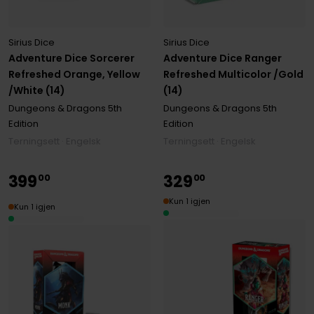
Sirius Dice
Sirius Dice
Adventure Dice Sorcerer
Adventure Dice Ranger
Refreshed Orange, Yellow
Refreshed Multicolor /Gold
/White (14)
(14)
Dungeons & Dragons 5th
Dungeons & Dragons 5th
Edition
Edition
Terningsett · Engelsk
Terningsett · Engelsk
399
329
00
00
Kun 1 igjen
Kun 1 igjen