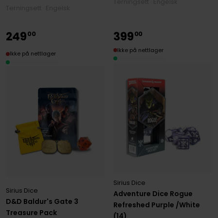
Terningsett · Engelsk
Terningsett · Engelsk
249
399
00
00
Ikke på nettlager
Ikke på nettlager
Sirius Dice
Sirius Dice
Adventure Dice Rogue
D&D Baldur's Gate 3
Refreshed Purple /White
Treasure Pack
(14)