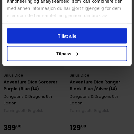
annonsering og analysearbeid, som kan kombinere den
med annen informasjon du har gjort tilgjengelig for dem,
eller som de har samlet inn gjennom din bruk av
tjenestene deres.
Tillat alle
Tilpass
Sirius Dice
Sirius Dice
Adventure Dice Sorcerer
Adventure Dice Ranger
Purple /Blue (14)
Black, Blue /Silver (14)
Dungeons & Dragons 5th
Dungeons & Dragons 5th
Edition
Edition
Terningsett · Engelsk
Terningsett · Engelsk
399
129
00
00