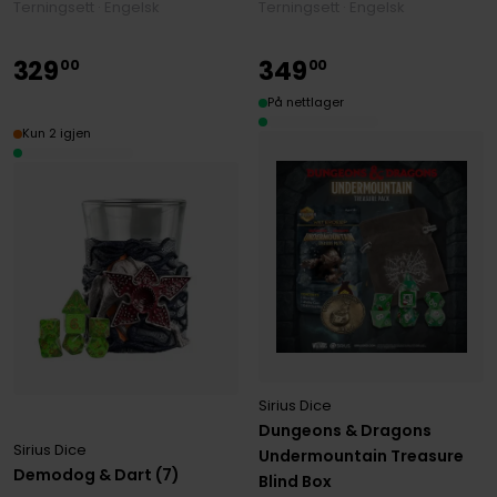
Terningsett · Engelsk
Terningsett · Engelsk
329
349
00
00
På nettlager
Kun 2 igjen
Sirius Dice
Dungeons & Dragons
Sirius Dice
Undermountain Treasure
Demodog & Dart (7)
Blind Box