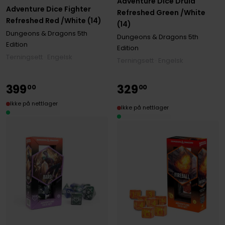
Adventure Dice Druid
Adventure Dice Fighter
Refreshed Green /White
Refreshed Red /White (14)
(14)
Dungeons & Dragons 5th
Dungeons & Dragons 5th
Edition
Edition
Terningsett · Engelsk
Terningsett · Engelsk
399
329
00
00
Ikke på nettlager
Ikke på nettlager