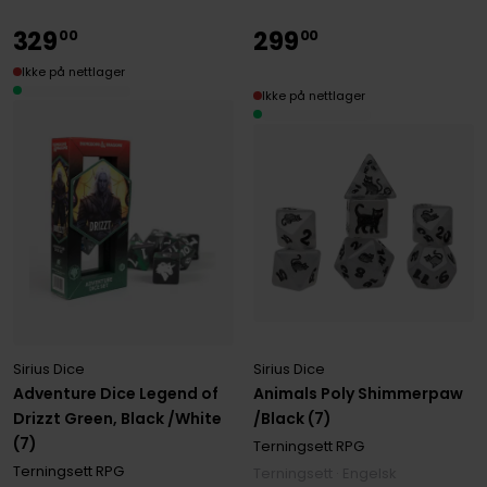
329
299
00
00
Ikke på nettlager
Ikke på nettlager
Sirius Dice
Sirius Dice
Adventure Dice Legend of
Animals Poly Shimmerpaw
Drizzt Green, Black /White
/Black (7)
(7)
Terningsett RPG
Terningsett RPG
Terningsett · Engelsk