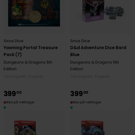
Sirius Dice
Sirius Dice
Yawning Portal Treasure
D&d Adventure Dice Bard
Pack (7)
Blue
Dungeons & Dragons 5th
Dungeons & Dragons 5th
Edition
Edition
Terningsett · Engelsk
Terningsett · Engelsk
399
399
00
00
Ikke på nettlager
Ikke på nettlager