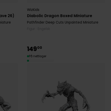
WizKids
Wave 26)
Diabolic Dragon Boxed Miniature
niature
Pathfinder Deep Cuts Unpainted Miniature
Figur · Engelsk
149
00
På nettlager