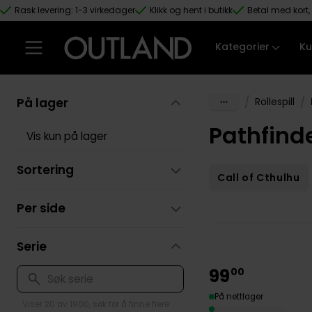
Rask levering: 1-3 virkedager
Klikk og hent i butikk
Betal med kort, 
Hopp til hovedinnhold
Kategorier
Ku
På lager
/
/
Rollespill
Pathfinde
Vis kun på lager
Sortering
Call of Cthulhu
Per side
Serie
99
00
På nettlager
Viser 20 av 1900, søk for å finne flere