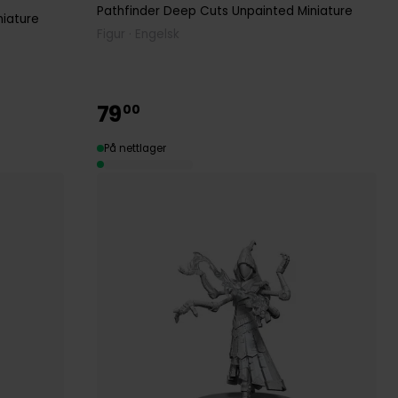
Pathfinder Deep Cuts Unpainted Miniature
niature
Figur · Engelsk
79
00
På nettlager