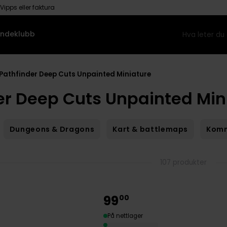
Vipps eller faktura
ndeklubb
Pathfinder Deep Cuts Unpainted Miniature
r Deep Cuts Unpainted Minia
Dungeons & Dragons
Kart & battlemaps
Komm
107 produkter
99
00
På nettlager