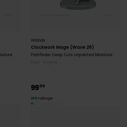
WizKids
Clockwork Mage (Wave 26)
niature
Pathfinder Deep Cuts Unpainted Miniature
Figur · Engelsk
99
00
På nettlager