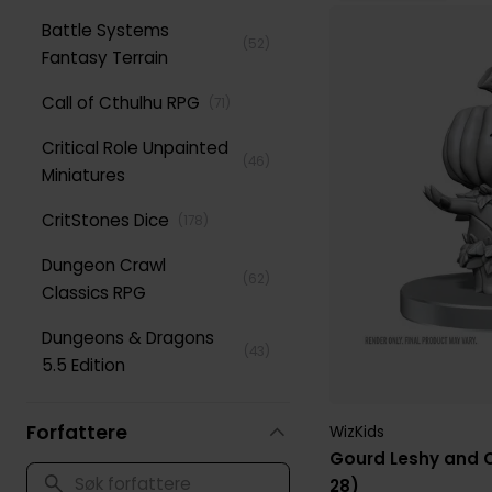
Battle Systems
(
52
)
Fantasy Terrain
Call of Cthulhu RPG
(
71
)
Critical Role Unpainted
(
46
)
Miniatures
CritStones Dice
(
178
)
Dungeon Crawl
(
62
)
Classics RPG
Dungeons & Dragons
(
43
)
5.5 Edition
Dungeons & Dragons
(
268
)
Forfattere
WizKids
5th Edition
Gourd Leshy and 
Dungeons & Dragons
28)