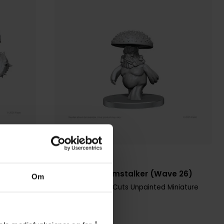
WizKids
s (Wave
Myceloid & Grimstalker (Wave 26)
Om
Pathfinder Deep Cuts Unpainted Miniature
niature
Figur · Engelsk