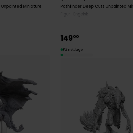
 Unpainted Miniature
Pathfinder Deep Cuts Unpainted Mi
Figur · Engelsk
149
00
På nettlager