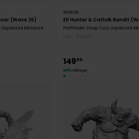
WizKids
oar (Wave 26)
Elf Hunter & Catfolk Bandit (
 Unpainted Miniature
Pathfinder Deep Cuts Unpainted Mi
Figur · Engelsk
149
00
På nettlager