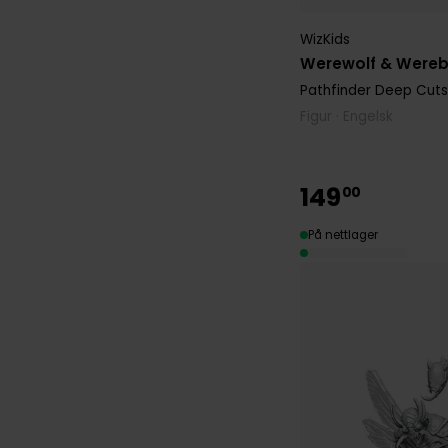
WizKids
Werewolf & Wereb
Pathfinder Deep Cuts
Figur · Engelsk
149
00
På nettlager