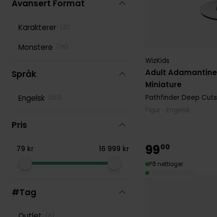
Avansert Format
Figure
Pathfinder Deep Cuts
Karakterer
(
31
)
(
107
)
Unpainted Miniature
Monstere
(
76
)
Pathfinder Flip-Mat
(
38
)
WizKids
Adult Adamantine
Språk
Pathfinder RPG 2nd
Miniature
(
197
)
Edition
Engelsk
Pathfinder Deep Cuts
(
107
)
Terningsett D6
Figur · Engelsk
(
171
)
Pris
Terningsett RPG
(
823
)
99
00
79
kr
16
999
kr
Wizkids Deep Cuts
(
65
)
Unpainted Miniature
På nettlager
#Tag
Outlet
(
6
)