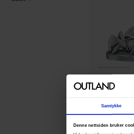
WizKids
Cave Scorpion & H
Samtykke
(Wave 26)
Pathfinder Deep Cuts
Figur · Engelsk
Denne nettsiden bruker coo