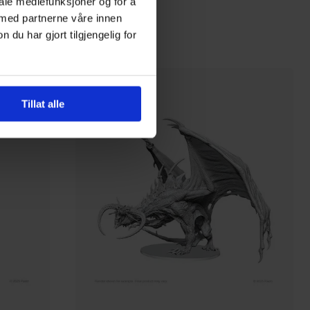
iale mediefunksjoner og for å
 med partnerne våre innen
499
00
u har gjort tilgjengelig for
På nettlager
Tillat alle