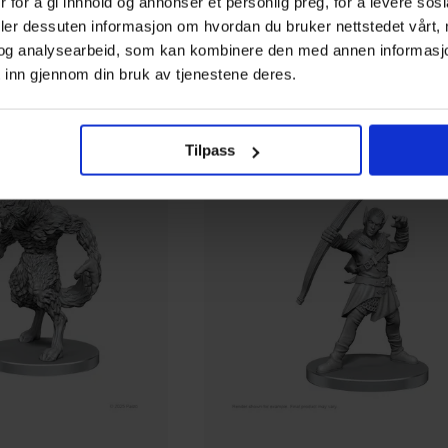
 for å gi innhold og annonser et personlig preg, for å levere sos
deler dessuten informasjon om hvordan du bruker nettstedet vårt,
99
00
og analysearbeid, som kan kombinere den med annen informasjon d
På nettlager
 inn gjennom din bruk av tjenestene deres.
Tilpass