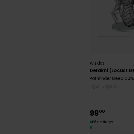
WizKids
Derakni (Locust 
Pathfinder Deep Cuts
Figur · Engelsk
99
00
På nettlager