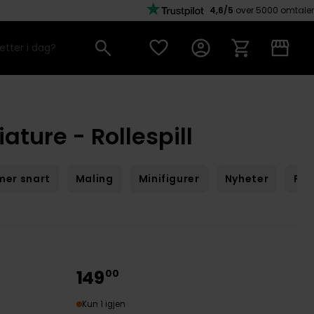
4,6/5
over 5000 omtaler
ture - Rollespill
er snart
Maling
Minifigurer
Nyheter
Pat
149
00
Kun 1 igjen