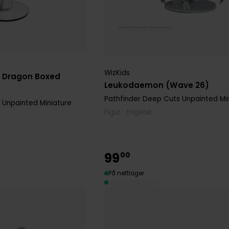
WizKids
 Dragon Boxed
Leukodaemon (Wave 26)
Pathfinder Deep Cuts Unpainted Mi
 Unpainted Miniature
Figur · Engelsk
99
00
På nettlager