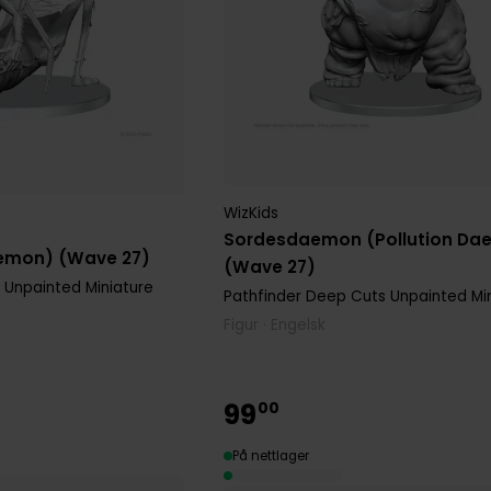
WizKids
Sordesdaemon (Pollution Da
Demon) (Wave 27)
(Wave 27)
 Unpainted Miniature
Pathfinder Deep Cuts Unpainted Mi
Figur · Engelsk
99
00
På nettlager