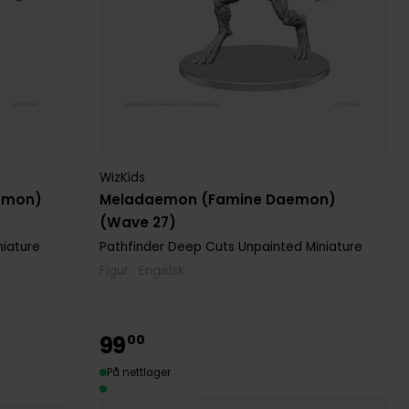
WizKids
emon)
Meladaemon (Famine Daemon)
(Wave 27)
niature
Pathfinder Deep Cuts Unpainted Miniature
Figur · Engelsk
99
00
På nettlager