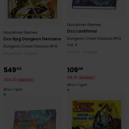
Goodman Games
Dcc Lankhmar
Goodman Games
Dungeon Crawl Classics RPG
Dcc Rpg Dungeon Denizens
Vol. 3
Dungeon Crawl Classics RPG
Eventyr · Engelsk
Regelbok · Engelsk
549
109
00
00
98
,
10
Medlem
494
,
10
Medlem
Kun 2 igjen
Kun 1 igjen