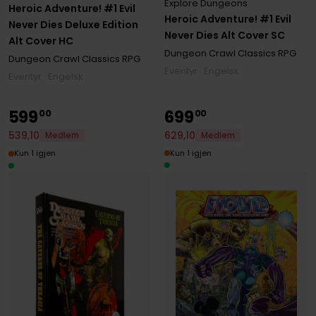
Explore Dungeons
Heroic Adventure! #1 Evil
Heroic Adventure! #1 Evil
Never Dies Deluxe Edition
Never Dies Alt Cover SC
Alt Cover HC
Dungeon Crawl Classics RPG
Dungeon Crawl Classics RPG
Eventyr · Engelsk
Eventyr · Engelsk
599
699
00
00
629
,
10
539
,
10
Medlem
Medlem
Kun 1 igjen
Kun 1 igjen