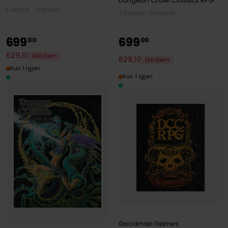
Dungeon Crawl Classics RPG
Eventyr · Engelsk
Tilbehør · Engelsk
699
699
00
00
629
,
10
Medlem
629
,
10
Medlem
Kun 1 igjen
Kun 1 igjen
Goodman Games