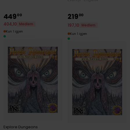
449
219
00
00
404
,
10
Medlem
197
,
10
Medlem
Kun 1 igjen
Kun 1 igjen
Explore Dungeons