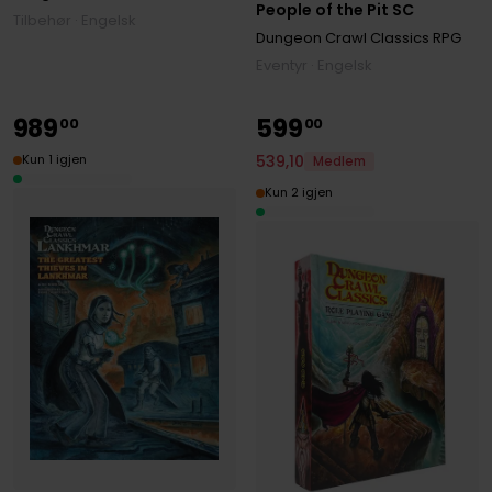
People of the Pit SC
Tilbehør · Engelsk
Dungeon Crawl Classics RPG
Eventyr · Engelsk
989
599
00
00
539
,
10
Kun 1 igjen
Medlem
Kun 2 igjen