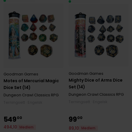
Goodman Games
Goodman Games
Mighty Dice of Arms Dice
Motes of Mercurial Magic
Set (14)
Dice Set (14)
Dungeon Crawl Classics RPG
Dungeon Crawl Classics RPG
Terningsett · Engelsk
Terningsett · Engelsk
549
99
00
00
494
,
10
Medlem
89
,
10
Medlem