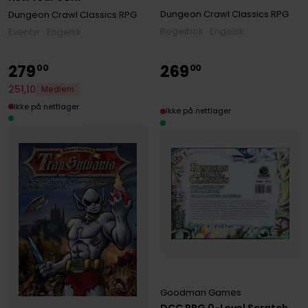
Dungeon Crawl Classics RPG
Dungeon Crawl Classics RPG
Regelbok · Engelsk
Eventyr · Engelsk
279
269
00
00
251
,
10
Medlem
Ikke på nettlager
Ikke på nettlager
Goodman Games