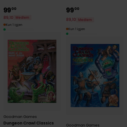
99
99
00
00
89
,
10
Medlem
89
,
10
Medlem
Kun 1 igjen
Kun 1 igjen
Goodman Games
Dungeon Crawl Classics
Goodman Games