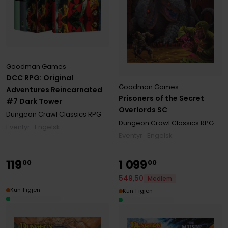
Goodman Games
DCC RPG: Original
Goodman Games
Adventures Reincarnated
Prisoners of the Secret
#7 Dark Tower
Overlords SC
Dungeon Crawl Classics RPG
Dungeon Crawl Classics RPG
Eventyr · Engelsk
Eventyr · Engelsk
119
1
099
00
00
549
,
50
Medlem
Kun 1 igjen
Kun 1 igjen