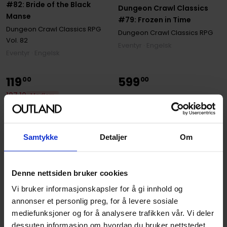
#82: Bride of the Black
Dungeon Crawl Classics
Manse
#79: Frozen in Time
Dungeon Crawl Classics RPG
Dungeon Crawl Classics RPG
Vol. 82
Eventyr · Engelsk
Eventyr · Engelsk
119
599
00
00
107
,
10
Medlem
Kun 1 igjen
Kun 1 igjen
Samtykke
Detaljer
Om
Denne nettsiden bruker cookies
Vi bruker informasjonskapsler for å gi innhold og
annonser et personlig preg, for å levere sosiale
mediefunksjoner og for å analysere trafikken vår. Vi deler
dessuten informasjon om hvordan du bruker nettstedet