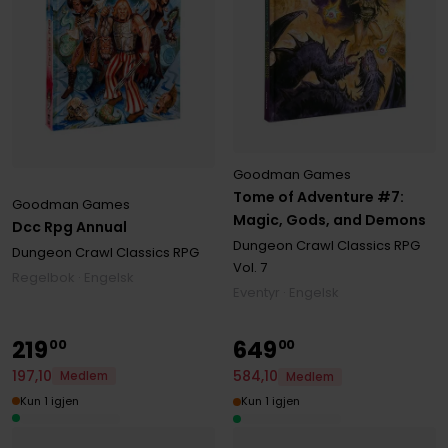
Goodman Games
Tome of Adventure #7:
Goodman Games
Magic, Gods, and Demons
Dcc Rpg Annual
Dungeon Crawl Classics RPG
Dungeon Crawl Classics RPG
Vol. 7
Regelbok · Engelsk
Eventyr · Engelsk
219
649
00
00
197
,
10
584
,
10
Medlem
Medlem
Kun 1 igjen
Kun 1 igjen