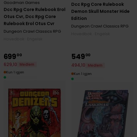
Goodman Games
Dcc Rpg Core Rulebook
Dcc Rpg Core Rulebook Erol
Demon Skull Monster Hide
Otus Cvr, Dcc Rpg Core
Edition
Rulebook Erol Otus Cvr
Dungeon Crawl Classics RPG
Dungeon Crawl Classics RPG
Hovedbok · Engelsk
Hovedbok · Engelsk
699
549
00
00
629
,
10
494
,
10
Medlem
Medlem
Kun 1 igjen
Kun 1 igjen