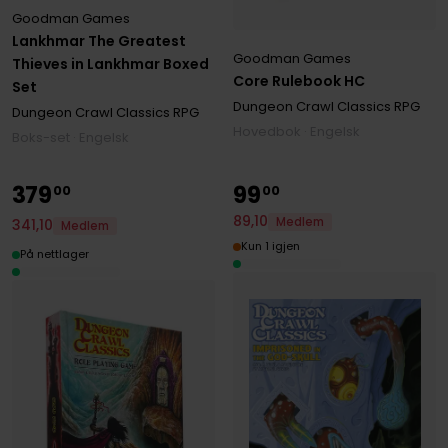
Goodman Games
Lankhmar The Greatest
Goodman Games
Thieves in Lankhmar Boxed
Core Rulebook HC
Set
Dungeon Crawl Classics RPG
Dungeon Crawl Classics RPG
Hovedbok · Engelsk
Boks-set · Engelsk
379
99
00
00
89
,
10
Medlem
341
,
10
Medlem
Kun 1 igjen
På nettlager