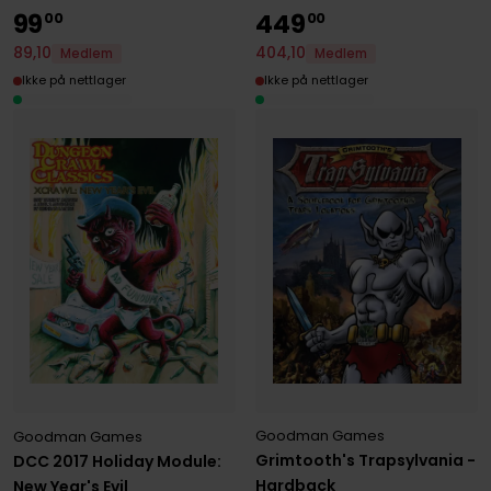
99
449
00
00
89
,
10
404
,
10
Medlem
Medlem
Ikke på nettlager
Ikke på nettlager
Goodman Games
Goodman Games
Grimtooth's Trapsylvania -
DCC 2017 Holiday Module:
Hardback
New Year's Evil