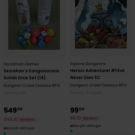
Explore Dungeons
Goodman Games
Heroic Adventure! #1 Evil
Sezrekan's Sanguivorous
Never Dies SC
Solids Dice Set (14)
Dungeon Crawl Classics RPG
Dungeon Crawl Classics RPG
Eventyr · Engelsk
Terningsett
549
99
00
00
89
,
10
Medlem
494
,
10
Medlem
Ikke på nettlager
Ikke på nettlager