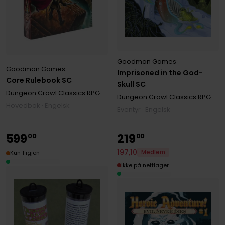
Goodman Games
Goodman Games
Imprisoned in the God-
Core Rulebook SC
Skull SC
Dungeon Crawl Classics RPG
Dungeon Crawl Classics RPG
Hovedbok · Engelsk
Eventyr · Engelsk
599
219
00
00
197
,
10
Medlem
Kun 1 igjen
Ikke på nettlager