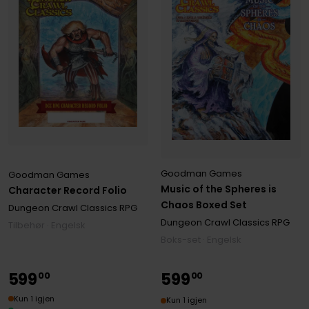
Goodman Games
Goodman Games
Music of the Spheres is
Character Record Folio
Chaos Boxed Set
Dungeon Crawl Classics RPG
Dungeon Crawl Classics RPG
Tilbehør · Engelsk
Boks-set · Engelsk
599
599
00
00
Kun 1 igjen
Kun 1 igjen