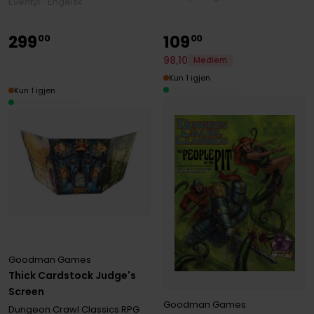
Eventyr · Engelsk
299
109
00
00
98
,
10
Medlem
Kun 1 igjen
Kun 1 igjen
Goodman Games
Thick Cardstock Judge's
Screen
Goodman Games
Dungeon Crawl Classics RPG