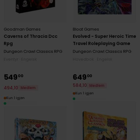
Goodman Games
Bloat Games
Caverns of Thracia Dcc
Evolved - Super Heroic Time
Rpg
Travel Roleplaying Game
Dungeon Crawl Classics RPG
Dungeon Crawl Classics RPG
Eventyr · Engelsk
Hovedbok · Engelsk
549
649
00
00
584
,
10
Medlem
494
,
10
Medlem
Kun 1 igjen
Kun 1 igjen