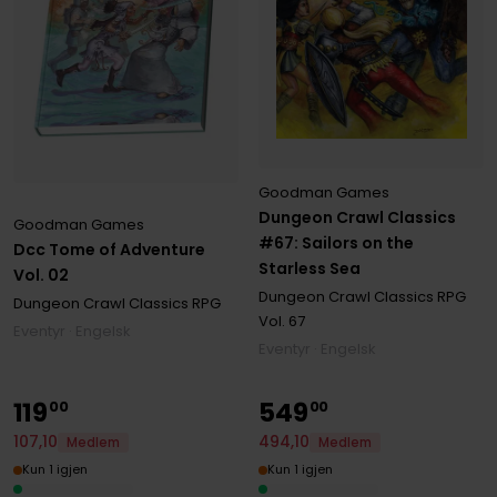
Goodman Games
Dungeon Crawl Classics
Goodman Games
#67: Sailors on the
Dcc Tome of Adventure
Starless Sea
Vol. 02
Dungeon Crawl Classics RPG
Dungeon Crawl Classics RPG
Vol. 67
Eventyr · Engelsk
Eventyr · Engelsk
119
549
00
00
107
,
10
494
,
10
Medlem
Medlem
Kun 1 igjen
Kun 1 igjen