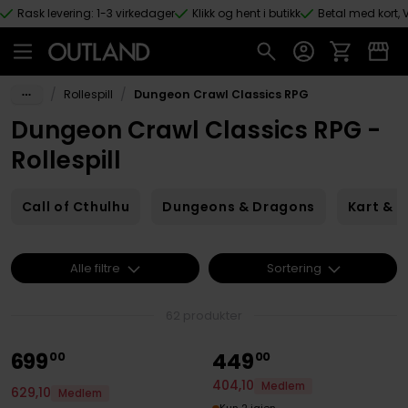
Rask levering: 1-3 virkedager
Klikk og hent i butikk
Betal med kort, V
Hopp til hovedinnhold
/
/
Rollespill
Dungeon Crawl Classics RPG
Dungeon Crawl Classics RPG -
Rollespill
Call of Cthulhu
Dungeons & Dragons
Kart & 
Alle filtre
Sortering
62 produkter
699
449
00
00
404
,
10
Medlem
629
,
10
Medlem