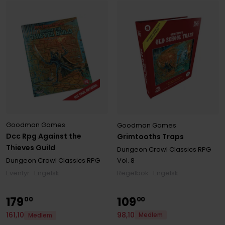
Goodman Games
Goodman Games
Dcc Rpg Against the
Grimtooths Traps
Thieves Guild
Dungeon Crawl Classics RPG
Vol. 8
Dungeon Crawl Classics RPG
Regelbok · Engelsk
Eventyr · Engelsk
179
109
00
00
98
,
10
161
,
10
Medlem
Medlem