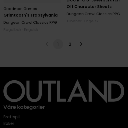
DCC RPG 0-Level Scratch
Off Character Sheets
Goodman Games
Dungeon Crawl Classics RPG
Grimtooth's Trapsylvania
Tilbehør · Engelsk
Dungeon Crawl Classics RPG
Regelbok · Engelsk
1
2
Våre kategorier
Brettspill
Bøker