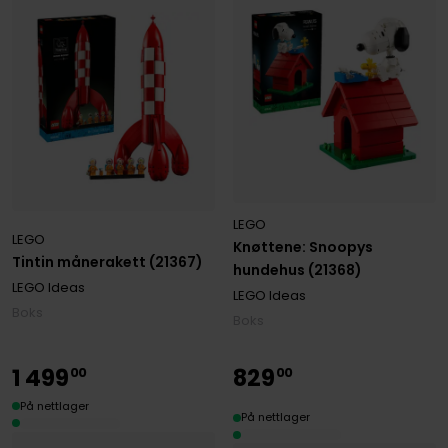
LEGO
LEGO
Knøttene: Snoopys
Tintin månerakett (21367)
hundehus (21368)
LEGO Ideas
LEGO Ideas
Boks
Boks
1
499
829
00
00
På nettlager
På nettlager