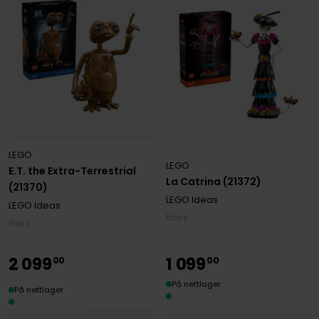
LEGO
LEGO
E.T. the Extra-Terrestrial
La Catrina (21372)
(21370)
LEGO Ideas
LEGO Ideas
Boks
Boks
2
099
1
099
00
00
På nettlager
På nettlager