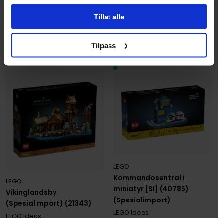
LEGO Ideas
LEGO minifigur
Tillat alle
1
899
599
00
00
Tilpass
Ikke på nettlager
Ikke på nettlager
LEGO
Kommandosentral i
LEGO
miniatyr [SI] (40786)
Vikinglandsby
(Spesialimport)
(Spesialimport) (21343)
LEGO Ideas
LEGO Ideas