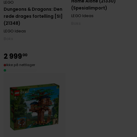
Home Alone (21330)
LEGO
(Spesialimport)
Dungeons & Dragons: Den
LEGO Ideas
røde drages fortelling [SI]
(21348)
Boks
LEGO Ideas
Boks
2
999
00
Ikke på nettlager