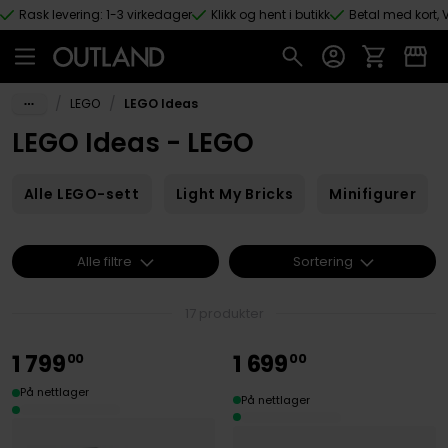
Rask levering: 1-3 virkedager
Klikk og hent i butikk
Betal med kort, V
Hopp til hovedinnhold
/
/
LEGO
LEGO Ideas
LEGO Ideas - LEGO
Alle LEGO-sett
Light My Bricks
Minifigurer
Alle filtre
Sortering
17 produkter
1
799
1
699
00
00
På nettlager
På nettlager