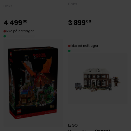
Boks
Boks
4
499
3
899
00
00
Ikke på nettlager
Ikke på nettlager
LEGO