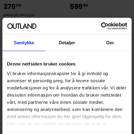
279
599
00
00
Ikke på nettlager
Ikke på nettlager
Samtykke
Detaljer
Om
Denne nettsiden bruker cookies
Vi bruker informasjonskapsler for å gi innhold og
annonser et personlig preg, for å levere sosiale
mediefunksjoner og for å analysere trafikken vår. Vi deler
dessuten informasjon om hvordan du bruker nettstedet
vårt, med partnerne våre innen sosiale medier,
LEGO
Flygende månebil
annonsering og analysearbeid, som kan kombinere den
LEGO
(Spesialimport) (40789)
med annen informasjon du har gjort tilgjengelig for dem,
Amy Farrah Fowler
eller som de har samlet inn gjennom din bruk av
LEGO Ideas
(idea019)
tjenestene deres.
Boks