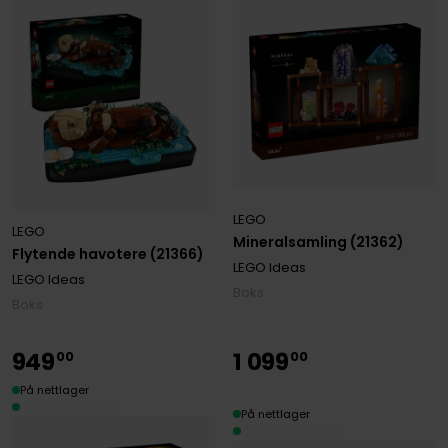
LEGO
LEGO
Mineralsamling (21362)
Flytende havotere (21366)
LEGO Ideas
LEGO Ideas
Boks
Boks
949
1
099
00
00
På nettlager
På nettlager