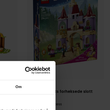
LEGO
Om
Belle og Udyrets forheksede slott
(43289)
LEGO Disney Princess