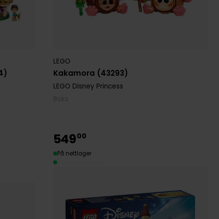
LEGO
4)
Kakamora (43293)
LEGO Disney Princess
Boks
549
00
På nettlager