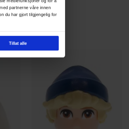
Boks
iale mediefunksjoner og for å
 med partnerne våre innen
u har gjort tilgjengelig for
59
00
På nettlager
Tillat alle