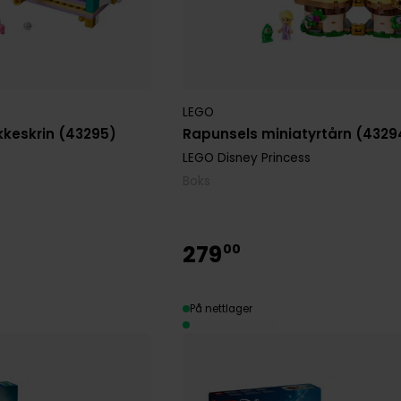
LEGO
keskrin (43295)
Rapunsels miniatyrtårn (4329
LEGO Disney Princess
Boks
279
00
På nettlager