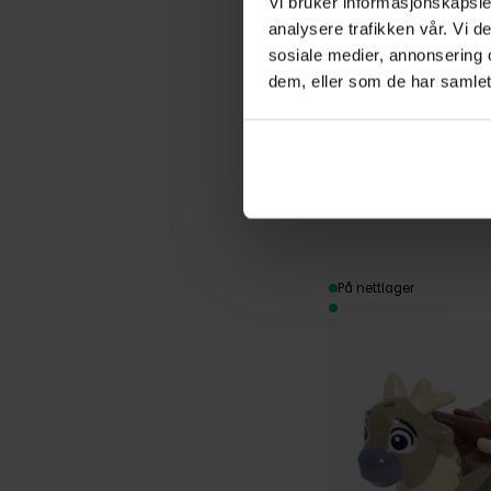
Vi bruker informasjonskapsler
analysere trafikken vår. Vi 
sosiale medier, annonsering 
dem, eller som de har samlet
39
00
På nettlager