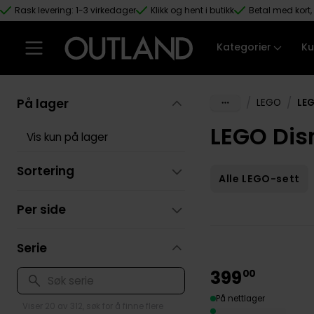
Rask levering: 1-3 virkedager
Klikk og hent i butikk
Betal med kort, 
Hopp til hovedinnhold
Kategorier
Ku
På lager
/
/
LEGO
LEG
LEGO Dis
Vis kun på lager
Sortering
Alle LEGO-sett
Per side
Serie
399
00
På nettlager
Viser 20 av 312, søk for å finne flere