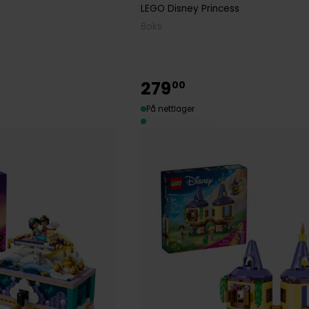
LEGO Disney Princess
Boks
279
00
På nettlager