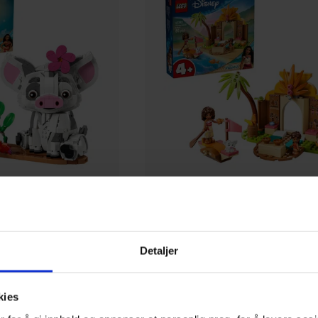
LEGO
Detaljer
Landsbyhus og båt (43282)
LEGO Disney Princess
kies
Boks