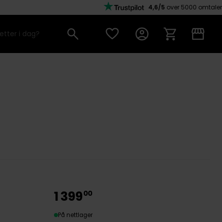
4,6/5
over 5000 omtaler
1
399
00
På nettlager