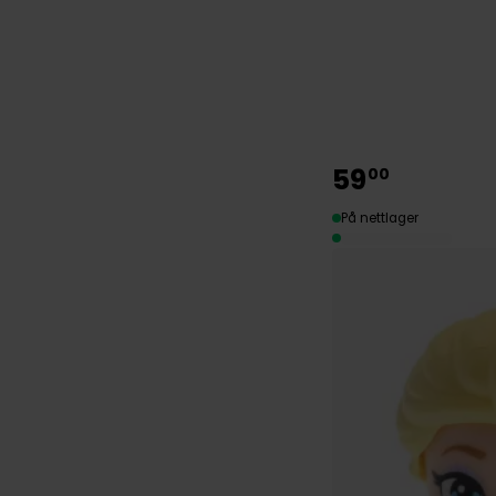
59
00
På nettlager