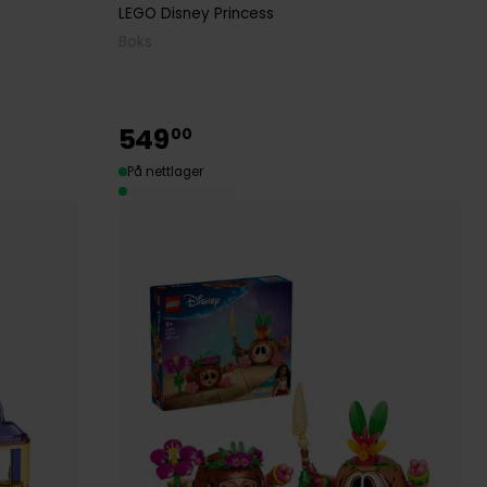
LEGO Disney Princess
Boks
549
00
På nettlager