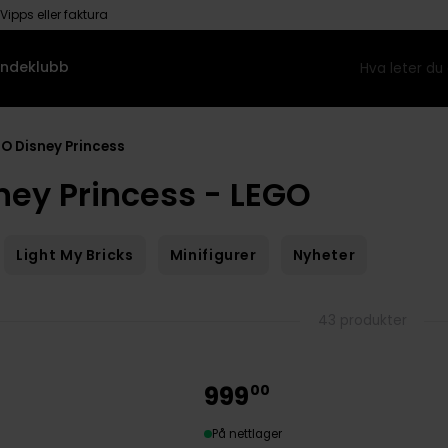
Vipps eller faktura
ndeklubb
O Disney Princess
ney Princess - LEGO
Light My Bricks
Minifigurer
Nyheter
43 produkter
999
00
På nettlager