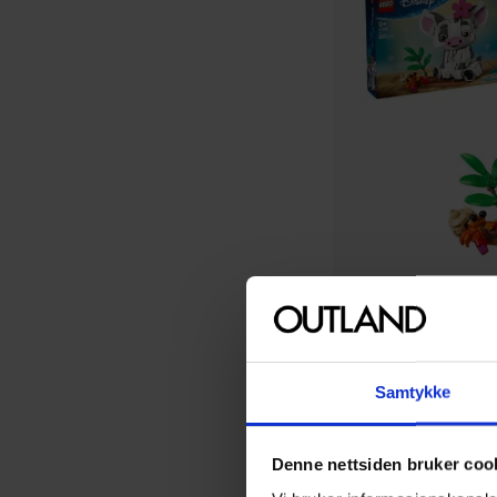
LEGO
Samtykke
Pua (43292)
LEGO Disney Princess
Denne nettsiden bruker coo
Boks