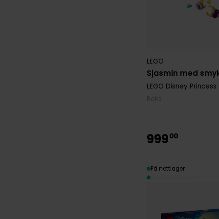
LEGO
Sjasmin med smyk
LEGO Disney Princess
Boks
999
00
På nettlager