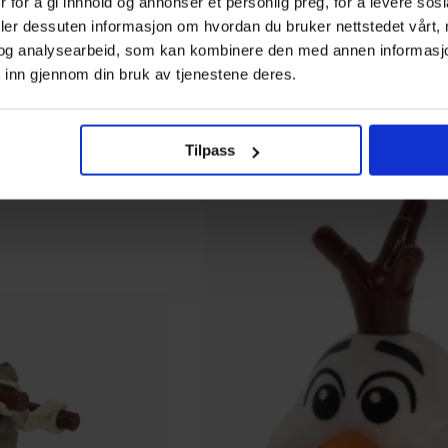
 for å gi innhold og annonser et personlig preg, for å levere sos
deler dessuten informasjon om hvordan du bruker nettstedet vårt,
og analysearbeid, som kan kombinere den med annen informasjon d
 inn gjennom din bruk av tjenestene deres.
59
00
På nettlager
Tilpass