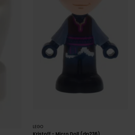
LEGO
Kristoff - Micro Doll (dp236)