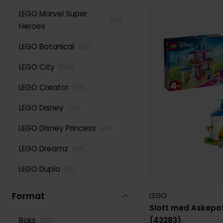
LEGO Marvel Super
(
90
)
Heroes
LEGO Botanical
(
36
)
LEGO City
(
152
)
LEGO Creator
(
55
)
LEGO Disney
(
35
)
LEGO Disney Princess
(
43
)
LEGO Dreamz
(
34
)
LEGO Duplo
(
81
)
LEGO Dyr
(
31
)
Format
LEGO
Slott med Askepo
LEGO Friends
(
115
)
(43283)
Boks
(
36
)