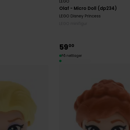
LEGO
Olaf - Micro Doll (dp234)
LEGO Disney Princess
LEGO minifigur
59
00
På nettlager