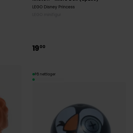
LEGO Disney Princess
LEGO minifigur
19
00
På nettlager