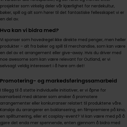
prosjekter som virkelig deler vår kjærlighet for nerdekultur,
bøker, spill og alt som hører til det fantastiske fellesskapet vi er
en del av.
Hva kan vi bidra med?
Vi sponser som hovedregel ikke direkte med penger, men heller
produkter – alt fra bøker og spill til merchandise, som kan være
en del av et arrangement eller give-away. Hvis du driver med
noe awesome som kan være relevant for Outland, er vi
selvsagt veldig interessert i å høre om det!
Promotering- og markedsføringssamarbeid
I tillegg til å støtte individuelle initiativer, er vi åpne for
samarbeid med aktører som ønsker å promotere
arrangementer eller konkurranser relatert til produktene våre.
Kanskje du arrangerer en boklansering, en filmpremiere på kino,
en spillturnering, eller et cosplay-event? Vi kan være med på å
gjøre det enda mer spennende, enten gjennom å bidra med