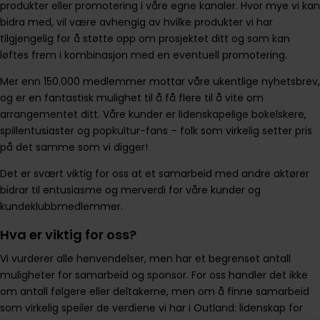
produkter eller promotering i våre egne kanaler. Hvor mye vi kan
bidra med, vil være avhengig av hvilke produkter vi har
tilgjengelig for å støtte opp om prosjektet ditt og som kan
løftes frem i kombinasjon med en eventuell promotering.
Mer enn 150.000 medlemmer mottar våre ukentlige nyhetsbrev,
og er en fantastisk mulighet til å få flere til å vite om
arrangementet ditt. Våre kunder er lidenskapelige bokelskere,
spillentusiaster og popkultur-fans – folk som virkelig setter pris
på det samme som vi digger!
Det er svært viktig for oss at et samarbeid med andre aktører
bidrar til entusiasme og merverdi for våre kunder og
kundeklubbmedlemmer.
Hva er viktig for oss?
Vi vurderer alle henvendelser, men har et begrenset antall
muligheter for samarbeid og sponsor. For oss handler det ikke
om antall følgere eller deltakerne, men om å finne samarbeid
som virkelig speiler de verdiene vi har i Outland: lidenskap for