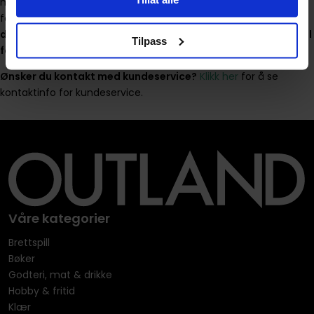
mottar et stort antall henvendelser hver uke, og har allerede
forpliktet oss til flere initiativ i tiden fremover.
Det betyr at vi
dessverre kun har anledning til å bidra til et begrenset antall
Tilpass
forespørsler.
Ønsker du kontakt med kundeservice?
Klikk her
for å se
kontaktinfo for kundeservice.
Våre kategorier
Brettspill
Bøker
Godteri, mat & drikke
Hobby & fritid
Klær