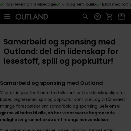
Rask levering: 1-3 virkedager
Klikk og hent i butikk
Betal med kort, V
Hopp til hovedinnhold
Samarbeid og sponsing med
Outland: del din lidenskap for
lesestoff, spill og popkultur!
Samarbeid og sponsing med Outland
Vi er alltid gira for å høre fra folk som er like lidenskapelige for
bøker, tegneserier, spill og popkultur som vi er, og vi får svært
mange forespørsler om samarbeid og sponsing.
Selv om vi
gjerne vil bidra til alle, så har vi dessverre begrensede
muligheter grunnet ekstremt mange henvendelser.
Vi vurderer alle forespørsler, og ser først og fremst etter