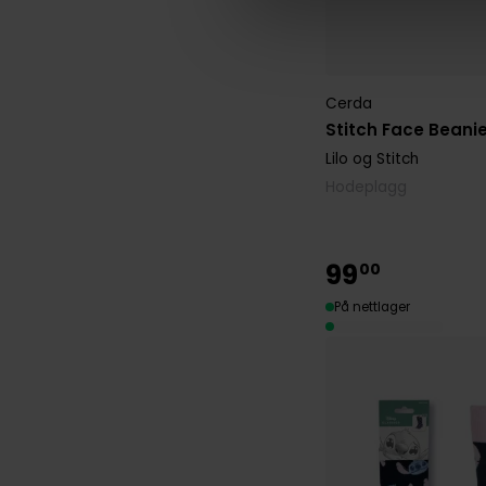
Cerda
Stitch Face Beani
Lilo og Stitch
Hodeplagg
99
00
På nettlager