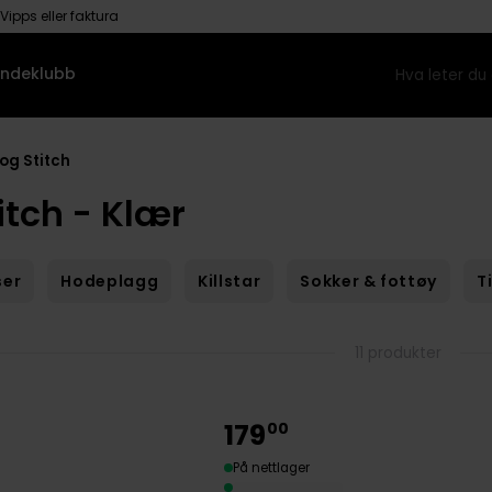
Vipps eller faktura
ndeklubb
 og Stitch
titch - Klær
ser
Hodeplagg
Killstar
Sokker & fottøy
T
11 produkter
179
00
På nettlager