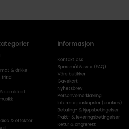
kategorier
Informasjon
l
Kontakt oss
Spørsmål & svar (FAQ)
 mat & drikke
Våre butikker
fritid
Gavekort
Nyhetsbrev
l & samlekort
Personvernerklæring
musikk
Informasjonskapsler (cookies)
Betaling- & kjøpsbetingelser
Frakt- & leveringsbetingelser
dise & effekter
Retur & angrerett
pill