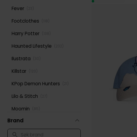
Fever
(
23
)
Footclothes
(
118
)
Harry Potter
(
138
)
Haunted Lifestyle
(
232
)
Ilustrata
(
30
)
Killstar
(
120
)
KPop Demon Hunters
(
21
)
Lilo & Stitch
(
27
)
Moomin
(
85
)
Brand
Moomin, Mummitrollet
(
401
)
Naruto
(
26
)