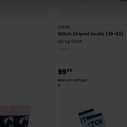
Cerda
e
Stitch Striped Socks (36-43)
Lilo og Stitch
Sokker
99
00
Ikke på nettlager