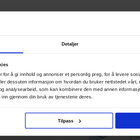
99
00
På nettlager
Detaljer
kies
 for å gi innhold og annonser et personlig preg, for å levere sos
deler dessuten informasjon om hvordan du bruker nettstedet vårt,
og analysearbeid, som kan kombinere den med annen informasjon d
 inn gjennom din bruk av tjenestene deres.
Tilpass