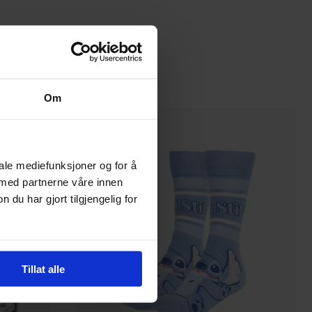
99
00
På nettlager
Om
iale mediefunksjoner og for å
 med partnerne våre innen
u har gjort tilgjengelig for
Tillat alle