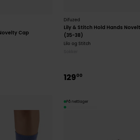
Difuzed
Lily & Stitch Hold Hands Novel
Novelty Cap
(35-38)
Lilo og Stitch
Sokker
129
00
På nettlager