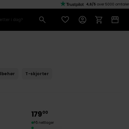
4,6/5
over 5000 omtaler
ilbehør
T-skjorter
179
00
På nettlager