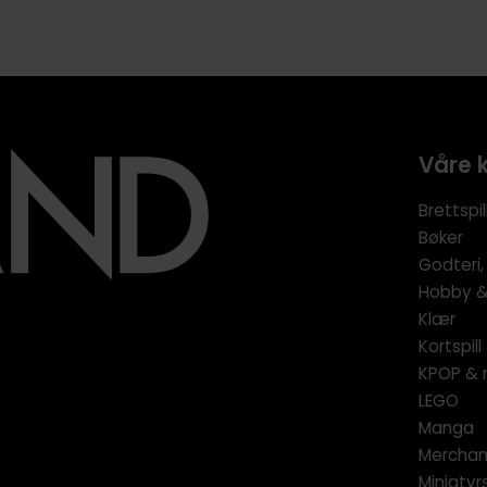
Våre 
Brettspil
Bøker
Godteri,
Hobby & 
Klær
Kortspil
KPOP & 
LEGO
Manga
Merchan
Miniatyrs