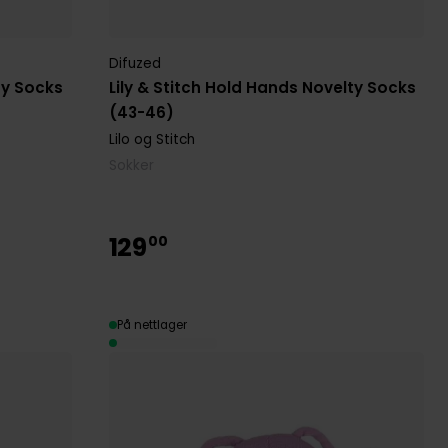
Difuzed
ty Socks
Lily & Stitch Hold Hands Novelty Socks
(43-46)
Lilo og Stitch
Sokker
129
00
På nettlager