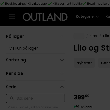
Rask levering: 1-3 virkedager
Klikk og hent i butikk
Betal med kort, 
Hopp til hovedinnhold
Kategorier
Ku
På lager
/
/
Klær
Lilo
Lilo og S
Vis kun på lager
Sortering
Nyheter
Gen
Per side
Serie
399
00
På nettlager
Viser 20 av 743, søk for å finne flere